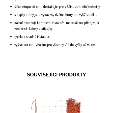
šířka vstupu
:
86
cm
-
dostačující pro většinu
zahradní techniky
sloupky brány jsou vybaveny dvěma hroty pro vyšší stabilitu
balení obsahuje
kompletní instalační materiál pro připojení k
vodivé síti
kabely a
přípojky
r
ychlá a snadná instalace
výška:
105 cm
-
vhodné pro všechny
sítě
do výšky až
90
cm
SOUVISEJÍCÍ PRODUKTY
Dostupnost:
Skladem 4
Kód:
3639A