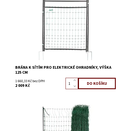
Dostupnost:
Skladem 12
Kód:
3641A
BRÁNA K SÍTÍM PRO ELEKTRICKÉ OHRADNÍKY, VÝŠKA
125 CM
1 660,33 Kč bez DPH
2 009 Kč
Dostupnost:
Skladem 53
Kód:
3638