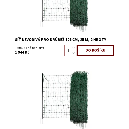
SÍŤ NEVODIVÁ PRO DRŮBEŽ 106 CM, 25 M, 2 HROTY
1 606,61 Kč bez DPH
1 944 Kč
Dostupnost:
Skladem 21
Kód:
3638C