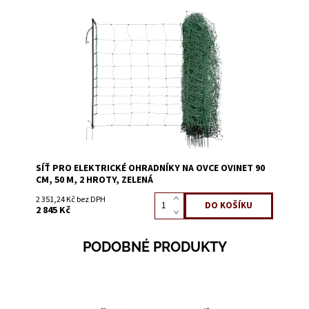
Dostupnost:
Skladem 3
Kód:
3639G
SÍŤ PRO ELEKTRICKÉ OHRADNÍKY NA OVCE OVINET 90
CM, 50 M, 2 HROTY, ZELENÁ
2 351,24 Kč bez DPH
2 845 Kč
PODOBNÉ PRODUKTY