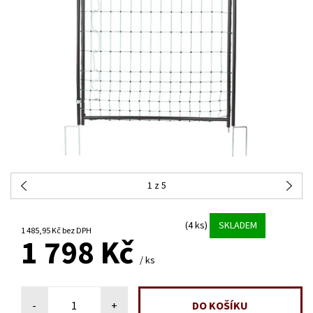
1
z 5
(4 ks)
SKLADEM
1 485,95 Kč bez DPH
1 798 Kč
/ ks
-
+