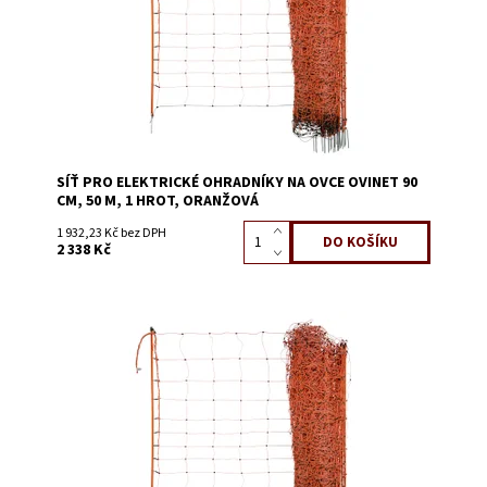
SÍŤ PRO ELEKTRICKÉ OHRADNÍKY NA OVCE OVINET 90
CM, 50 M, 1 HROT, ORANŽOVÁ
1 932,23 Kč bez DPH
2 338 Kč
Dostupnost:
Skladem 6
Kód:
3639C