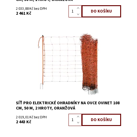
2 033,88 Kč bez DPH
2 461 Kč
Dostupnost:
Skladem 23
Kód:
3639D
SÍŤ PRO ELEKTRICKÉ OHRADNÍKY NA OVCE OVINET 108
CM, 50 M, 2 HROTY, ORANŽOVÁ
2 019,01 Kč bez DPH
2 443 Kč