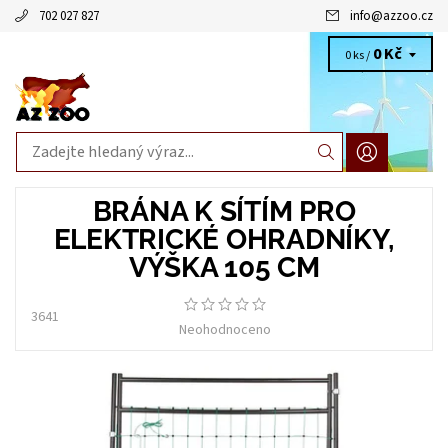
702 027 827
info
@
azzoo.cz
0 Kč
0 ks /
BRÁNA K SÍTÍM PRO
ELEKTRICKÉ OHRADNÍKY,
VÝŠKA 105 CM
3641
Neohodnoceno