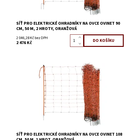
SÍŤ PRO ELEKTRICKÉ OHRADNÍKY NA OVCE OVINET 90
CM, 50 M, 2 HROTY, ORANŽOVÁ
2 046,28 Kč bez DPH
2 476 Kč
Dostupnost:
Skladem 4
Kód:
3639B
SÍŤ PRO ELEKTRICKÉ OHRADNÍKY NA OVCE OVINET 108
CM, 50 M, 1 HROT, ORANŽOVÁ