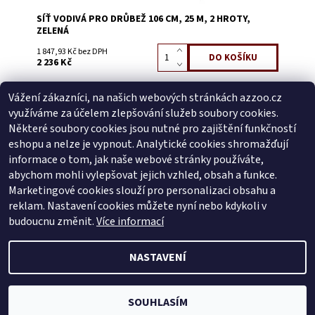
SÍŤ VODIVÁ PRO DRŮBEŽ 106 CM, 25 M, 2 HROTY,
ZELENÁ
1 847,93 Kč bez DPH
2 236 Kč
Vážení zákazníci, na našich webových stránkách azzoo.cz
Buďte první, kdo napíše příspěvek k této položce.
využíváme za účelem zlepšování služeb soubory cookies.
Přidat komentář
Některé soubory cookies jsou nutné pro zajištění funkčností
Buďte první, kdo napíše příspěvek k této položce.
eshopu a nelze je vypnout. Analytické cookies shromažďují
informace o tom, jak naše webové stránky používáte,
Přidat hodnocení
abychom mohli vylepšovat jejich vzhled, obsah a funkce.
Marketingové cookies slouží pro personalizaci obsahu a
reklam. Nastavení cookies můžete nyní nebo kdykoli v
Zboží.cz
|
Heureka.cz
budoucnu změnit.
Více informací
NASTAVENÍ
2026 © AZ ZOO, všechna práva vyhrazena
Vytvořil Shoptet
SOUHLASÍM