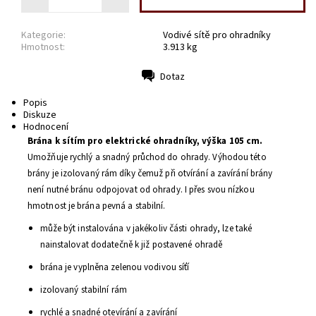
Kategorie:
Vodivé sítě pro ohradníky
Hmotnost:
3.913 kg
Dotaz
Tisk
Popis
Diskuze
Hodnocení
Brána k sítím pro elektrické ohradníky, výška 105 cm.
Umožňuje
rychlý a snadný
průchod
do ohrady
. Výhodou této
brány je izolovaný rám díky čemuž při otvírání a zavírání brány
není nutné bránu odpojovat od ohrady. I přes svou nízkou
hmotnost je brána pevná a stabilní.
může být instalována
v jakékoliv části ohrady
,
lze také
nainstalovat
dodatečně
k
již postavené
ohradě
brána je vyplněna zelenou vodivou
síťí
izolovaný stabilní
rám
rychlé a snadné
otevírání a zavírání