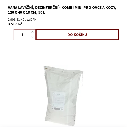
VANA LAVÁŽNÍ, DEZINFEKČNÍ - KOMBI MINI PRO OVCE A KOZY,
120 X 40 X 18 CM, 50 L
2 906,61 Kč bez DPH
3 517 Kč