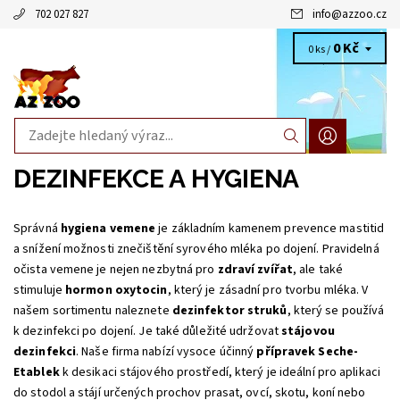
702 027 827
info
@
azzoo.cz
0 Kč
0 ks /
DEZINFEKCE A HYGIENA
Správná
hygiena vemene
je základním kamenem prevence mastitid
a snížení možnosti znečištění syrového mléka po dojení. Pravidelná
očista vemene je nejen nezbytná pro
zdraví zvířat
, ale také
stimuluje
hormon oxytocin
, který je zásadní pro tvorbu mléka. V
našem sortimentu naleznete
dezinfektor struků
, který se používá
k dezinfekci po dojení. Je také důležité udržovat
stájovou
dezinfekci
. Naše firma nabízí vysoce účinný
přípravek Seche-
Etablek
k desikaci stájového prostředí, který je ideální pro aplikaci
do stodol a stájí určených prochov prasat, ovcí, skotu, koní nebo