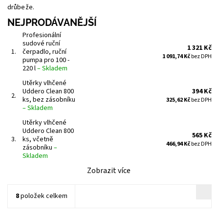
drůbeže.
NEJPRODÁVANĚJŠÍ
Profesionální
sudové ruční
1 321 Kč
1.
čerpadlo, ruční
1 091,74 Kč
bez DPH
pumpa pro 100 -
220 l
–
Skladem
Utěrky vlhčené
Uddero Clean 800
394 Kč
2.
ks, bez zásobníku
325,62 Kč
bez DPH
–
Skladem
Utěrky vlhčené
Uddero Clean 800
565 Kč
3.
ks, včetně
466,94 Kč
bez DPH
zásobníku
–
Skladem
Zobrazit více
8
položek celkem