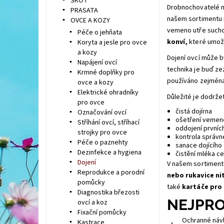
SKOT
Drobnochovatelé ne
PRASATA
našem sortimentu
OVCE A KOZY
vemeno utře such
Péče o jehňata
konví,
které umožn
Koryta a jesle pro ovce
a kozy
Dojení ovcí může b
Napájení ovcí
technika je buď ze
Krmné doplňky pro
používáno zejména 
ovce a kozy
Elektrické ohradníky
Důležité je dodrže
pro ovce
čistá dojírna
Označování ovcí
ošetření vemen
Stříhání ovcí, stříhací
oddojení prvníc
strojky pro ovce
kontrola správ
Péče o paznehty
sanace dojícího 
Dezinfekce a hygiena
čistění mléka c
Dojení
V našem sortimentu
Reprodukce a porodní
nebo rukavice ni
pomůcky
také
kartáče pro 
Diagnostika březosti
NEJPRO
ovcí a koz
Fixační pomůcky
Ochranné návl
Kastrace