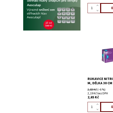
RUKAVICE NITR
M, DÉLKA 30 CM
2,83 Kč
(–6 %)
2,19 Kč bez DPH
2,65 Kč