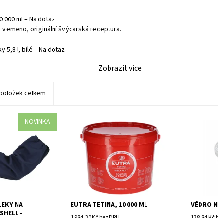
10 000 ml
–
Na dotaz
vemeno, originální švýcarská receptura.
y 5,8 l, bílé
–
Na dotaz
Zobrazit více
položek celkem
NOVINKA
EKY NA
EUTRA TETINA, 10 000 ML
VĚDRO NA
SHELL -
1 984,30 Kč bez DPH
138,84 Kč 