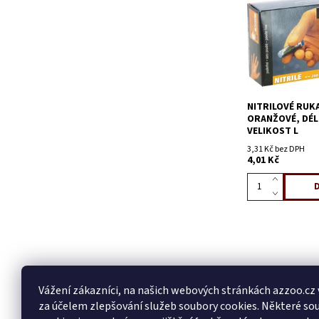
NITRILOVÉ RUKA
ORANŽOVÉ, DÉL
VELIKOST L
3,31 Kč bez DPH
4,01 Kč
Vážení zákazníci, na našich webových stránkách azzoo.cz
za účelem zlepšování služeb soubory cookies. Některé so