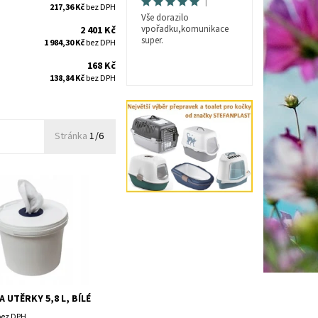
|
217,36 Kč
bez DPH
Vše dorazilo
vpořadku,komunikace
2 401 Kč
super.
1 984,30 Kč
bez DPH
168 Kč
138,84 Kč
bez DPH
Stránka
1/6
 UTĚRKY 5,8 L, BÍLÉ
bez DPH