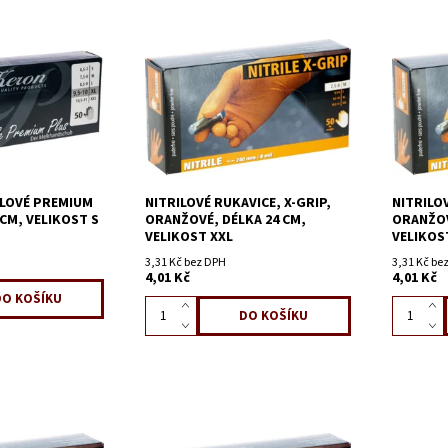
ILOVÉ PREMIUM
NITRILOVÉ RUKAVICE, X-GRIP,
NITRILOV
 CM, VELIKOST S
ORANŽOVÉ, DÉLKA 24 CM,
ORANŽOV
VELIKOST XXL
VELIKOS
3,31 Kč bez DPH
3,31 Kč be
4,01 Kč
4,01 Kč