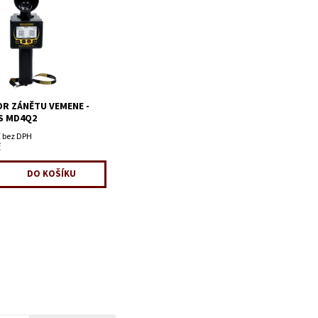
R ZÁNĚTU VEMENE -
S MD4Q2
č bez DPH
č