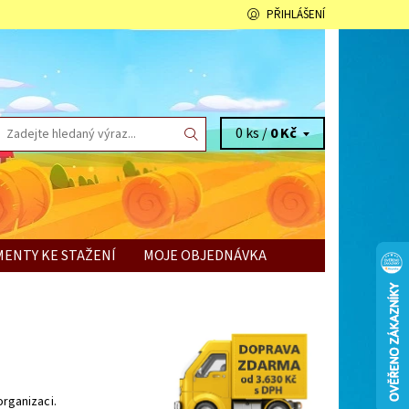
PŘIHLÁŠENÍ
0 ks /
0 Kč
ENTY KE STAŽENÍ
MOJE OBJEDNÁVKA
organizaci.