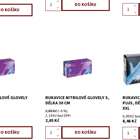
ILOVÉ GLOVELY
RUKAVICE NITRILOVÉ GLOVELY S,
RUKAVIC
DÉLKA 30 CM
PLUS, D
XXL
2,83 Kč
(–6 %)
2,19 Kč bez DPH
6,99 Kč be
2,65 Kč
8,46 Kč