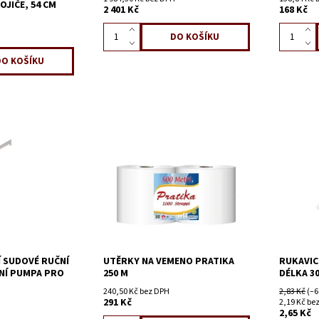
JIČE, 54 CM
2 401 Kč
168 Kč
 SUDOVÉ RUČNÍ
UTĚRKY NA VEMENO PRATIKA
RUKAVIC
NÍ PUMPA PRO
250 M
DÉLKA 3
240,50 Kč bez DPH
2,83 Kč
(–6
291 Kč
2,19 Kč be
2,65 Kč