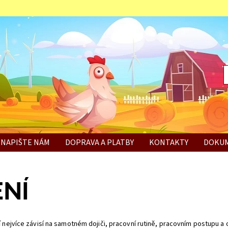
NAPIŠTE NÁM
DOPRAVA A PLATBY
KONTAKTY
DOKUM
BÍ
NÍ
í
nejvíce závisí na samotném dojiči, pracovní rutině, pracovním postupu a 