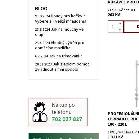
RUKÁVCE PRO DO
BLOG
217,36 Kč bez DPH
263 Kč
Boudy pro kočky ?
9.10.2024
Vybere si i velká mňaudáma
Jak na mouchy ve
23.8.2024
stáji
Vhodný výběh pro
23.4.2024
domácího mazlíčka
Jak na trimování ?
6.2.2024
Jak slepicím pomoci
20.11.2023
zvládnout zimní období
PROFESIONÁLNÍ
ČERPADLO, RUČ
100 - 220 L
1 091,74 Kč bez DPH
1 321 Kč