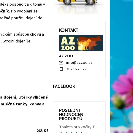
mléka posoudit a k tomu v
ečník.
Po vydojení se
 možné použít i dojení do
KONTAKT
ašnickém způsobu chovu a
Strojní dojení je
AZ ZOO
info
@
azzoo.cz
702 027 827
FACEBOOK
a dojení, utěrky vlhčené
 mléčné tanky, konve
a
POSLEDNÍ
HODNOCENÍ
PRODUKTŮ
Toaleta pro kočky Trés Chic Indoor Filter, krytá - kočičí WC s filtrem, holubí šedá/bílá
263 Kč