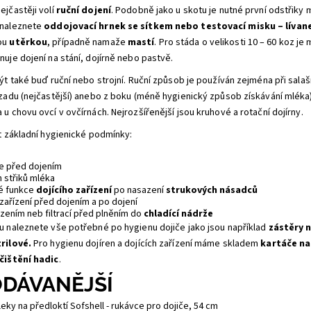
jčastěji volí
ruční dojení
. Podobně jako u skotu je nutné první odstřiky 
 naleznete
oddojovací hrnek se sítkem nebo testovací misku – lívan
ou
utěrkou
, případně namaže
mastí
. Pro stáda o velikosti 10 – 60 koz je
uje dojení na stání, dojírně nebo pastvě.
ýt také buď ruční nebo strojní. Ruční způsob je používán zejména při sal
zadu (nejčastější) anebo z boku (méně hygienický způsob získávání mléka). 
u chovu ovcí v ovčírnách. Nejrozšířenější jsou kruhové a rotační dojírny.
t základní hygienické podmínky:
e před dojením
h střiků mléka
né funkce
dojícího zařízení
po nasazení
strukových násadců
zařízení před dojením a po dojení
ezením neb filtrací před plněním do
chladící nádrže
 naleznete vše potřebné po hygienu dojiče jako jsou například
zástěry n
trilové.
Pro hygienu dojíren a dojících zařízení máme skladem
kartáče na
čištění hadic
.
DÁVANĚJŠÍ
eky na předloktí Sofshell - rukávce pro dojiče, 54 cm