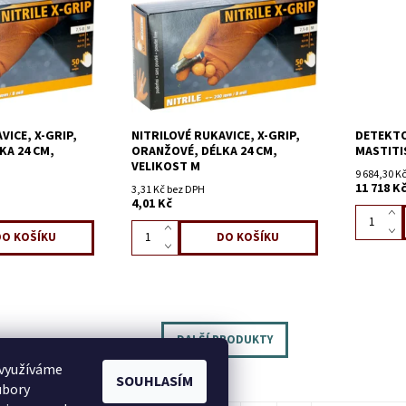
VICE, X-GRIP,
NITRILOVÉ RUKAVICE, X-GRIP,
DETEKTO
KA 24 CM,
ORANŽOVÉ, DÉLKA 24 CM,
MASTITI
VELIKOST M
9 684,30 K
11 718 K
3,31 Kč bez DPH
4,01 Kč
DALŠÍ PRODUKTY
 využíváme
SOUHLASÍM
ubory