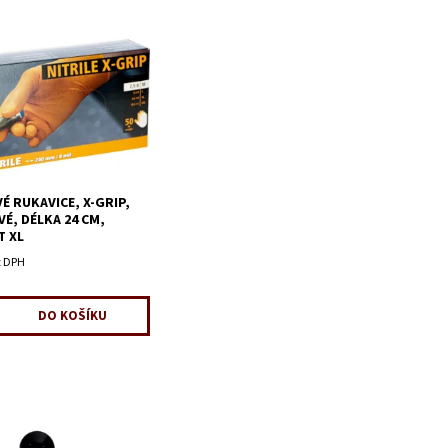
É RUKAVICE, X-GRIP,
É, DÉLKA 24 CM,
T XL
z DPH