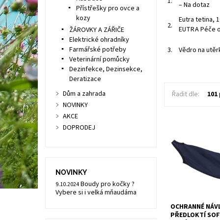
1.
–
Na dotaz
Přístřešky pro ovce a
kozy
Eutra tetina, 
2.
EUTRA Péče o 
ŽÁROVKY A ZÁŘIČE
Elektrické ohradníky
Farmářské potřeby
3.
Vědro na utěrk
Veterinární pomůcky
Dezinfekce, Dezinsekce,
Deratizace
Dům a zahrada
Řadit dle:
101
NOVINKY
AKCE
DOPRODEJ
NOVINKY
Boudy pro kočky ?
9.10.2024
Vybere si i velká mňaudáma
OCHRANNÉ NÁVL
PŘEDLOKTÍ SOF