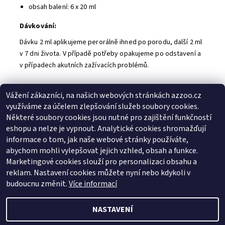
obsah balení: 6 x 20 ml
Dávkování:
Dávku 2 ml aplikujeme perorálně ihned po porodu, další 2 ml
v 7 dni života. V případě potřeby opakujeme po odstavení a
v případech akutních zažívacích problémů.
Vážení zákazníci, na našich webových stránkách azzoo.cz
Buďte první, kdo napíše příspěvek k této položce.
využíváme za účelem zlepšování služeb soubory cookies.
Přidat komentář
Některé soubory cookies jsou nutné pro zajištění funkčností
Buďte první, kdo napíše příspěvek k této položce.
eshopu a nelze je vypnout. Analytické cookies shromažďují
informace o tom, jak naše webové stránky používáte,
Přidat hodnocení
abychom mohli vylepšovat jejich vzhled, obsah a funkce.
Marketingové cookies slouží pro personalizaci obsahu a
reklam. Nastavení cookies můžete nyní nebo kdykoli v
Zboží.cz
|
Heureka.cz
budoucnu změnit.
Více informací
NASTAVENÍ
2026 © AZ ZOO, všechna práva vyhrazena