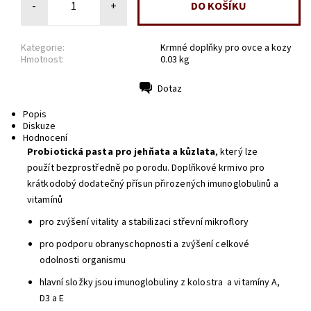
-
+
Kategorie:
Krmné doplňky pro ovce a kozy
Hmotnost:
0.03 kg
Dotaz
Tisk
Popis
Diskuze
Hodnocení
Probiotická pasta pro jehňata a kůzlata
, který lze
použít bezprostředně po porodu. Doplňkové krmivo pro
krátkodobý dodatečný přísun přirozených imunoglobulinů a
vitamínů
pro zvýšení vitality a stabilizaci střevní mikroflory
pro podporu obranyschopnosti a zvýšení celkové
odolnosti organismu
hlavní složky jsou imunoglobuliny z kolostra a vitamíny A,
D3 a E