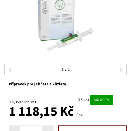
1
z 2
Přípravek pro jehňata a kůzlata
,
(15 ks)
SKLADEM
998,35 Kč bez DPH
1 118,15 Kč
/ ks