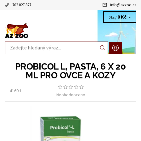
702 027 827
info
@
azzoo.cz
0 Kč
0 ks /
PROBICOL L, PASTA, 6 X 20
ML PRO OVCE A KOZY
4160H
Neohodnoceno