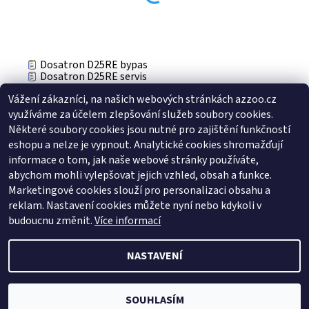
Dosatron D25RE bypas
Dosatron D25RE servis
Dosatron D25RETroubleshooting
Vážení zákazníci, na našich webových stránkách azzoo.cz
Buďte první, kdo napíše příspěvek k této položce.
využíváme za účelem zlepšování služeb soubory cookies.
Přidat komentář
Některé soubory cookies jsou nutné pro zajištění funkčností
Buďte první, kdo napíše příspěvek k této položce.
eshopu a nelze je vypnout. Analytické cookies shromažďují
informace o tom, jak naše webové stránky používáte,
Přidat hodnocení
abychom mohli vylepšovat jejich vzhled, obsah a funkce.
Marketingové cookies slouží pro personalizaci obsahu a
reklam. Nastavení cookies můžete nyní nebo kdykoli v
Zboží.cz
|
Heureka.cz
budoucnu změnit.
Více informací
NASTAVENÍ
2026 © AZ ZOO, všechna práva vyhrazena
Vytvořil Shoptet
SOUHLASÍM