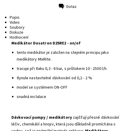
Dotaz
Tisk
Popis
Video
Soubory
Diskuze
Hodnocení
Medikátor Dosatron
D25RE2
- on/of
tento medikátor je založen na stejném principu jako
medikátory MixRite.
tracuje při tlaku 0,3 - 6 bar, s průtokem 10 - 2500 l/h.
tlynule nastavitelné dávkování od 0,2 - 2 %
model se systémem ON-OFF
snadná instalace
Dávkovací pumpy / medikátory
zajišťují přesné dávkování
léčiv, chemikálií a hnojiv, která jsou důkladně promíchána s