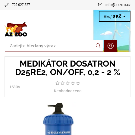
702 027 827
info
@
azzoo.cz
0 Kč
0 ks /
MEDIKÁTOR DOSATRON
D25RE2, ON/OFF, 0,2 - 2 %
1680A
Neohodnoceno