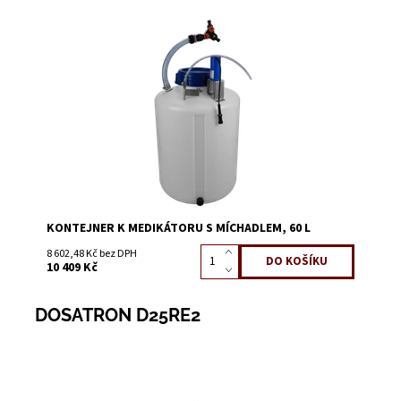
Dostupnost:
Skladem 1
Kód:
1650A
KONTEJNER K MEDIKÁTORU S MÍCHADLEM, 60 L
8 602,48 Kč bez DPH
10 409 Kč
DOSATRON D25RE2