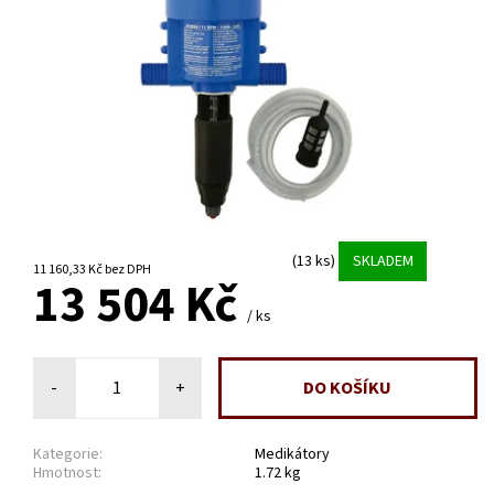
(13 ks)
SKLADEM
11 160,33 Kč bez DPH
13 504 Kč
/ ks
-
+
Kategorie:
Medikátory
Hmotnost:
1.72 kg