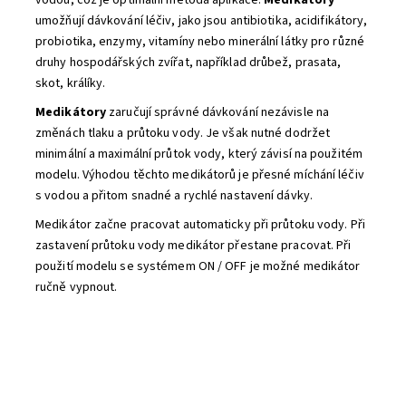
vodou, což je optimální metoda aplikace.
Medikátory
umožňují dávkování léčiv, jako jsou antibiotika, acidifikátory,
probiotika, enzymy, vitamíny nebo minerální látky pro různé
druhy hospodářských zvířat, například drůbež, prasata,
skot, králíky.
Medikátory
zaručují správné dávkování nezávisle na
změnách tlaku a průtoku vody. Je však nutné dodržet
minimální a maximální průtok vody, který závisí na použitém
modelu. Výhodou těchto medikátorů je přesné míchání léčiv
s vodou a přitom snadné a rychlé nastavení dávky.
Medikátor začne pracovat automaticky při průtoku vody. Při
zastavení průtoku vody medikátor přestane pracovat. Při
použití modelu se systémem ON / OFF je možné medikátor
ručně vypnout.