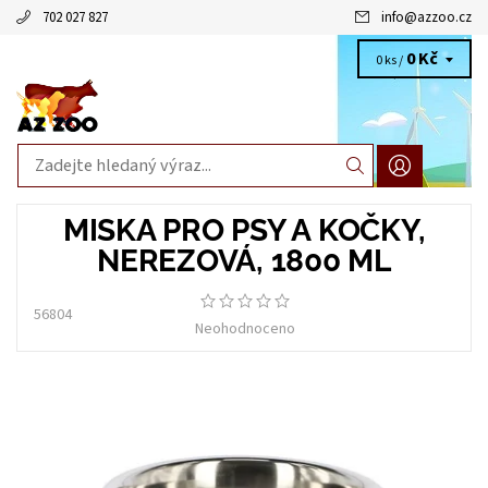
702 027 827
info
@
azzoo.cz
0 Kč
0 ks /
MISKA PRO PSY A KOČKY,
NEREZOVÁ, 1800 ML
56804
Neohodnoceno