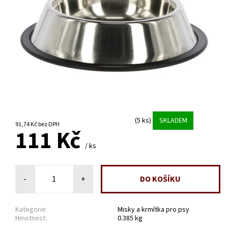
(5 ks)
SKLADEM
91,74 Kč bez DPH
111 Kč
/ ks
-
+
Kategorie:
Misky a krmítka pro psy
Hmotnost:
0.385 kg