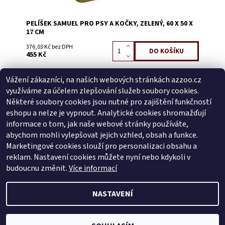
PELÍŠEK SAMUEL PRO PSY A KOČKY, ZELENÝ, 60 X 50 X
17 CM
376,03 Kč bez DPH
455 Kč
Vážení zákazníci, na našich webových stránkách azzoo.cz
Buďte první, kdo napíše příspěvek k této položce.
využíváme za účelem zlepšování služeb soubory cookies.
Přidat komentář
Některé soubory cookies jsou nutné pro zajištění funkčností
Buďte první, kdo napíše příspěvek k této položce.
eshopu a nelze je vypnout. Analytické cookies shromažďují
informace o tom, jak naše webové stránky používáte,
Přidat hodnocení
abychom mohli vylepšovat jejich vzhled, obsah a funkce.
Marketingové cookies slouží pro personalizaci obsahu a
reklam. Nastavení cookies můžete nyní nebo kdykoli v
Zboží.cz
|
Heureka.cz
budoucnu změnit.
Více informací
NASTAVENÍ
2026 © AZ ZOO, všechna práva vyhrazena
Vytvořil Shoptet