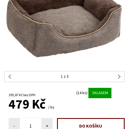
1
z 3
(14 ks)
SKLADEM
395,87 Kč bez DPH
479 Kč
/ ks
-
+