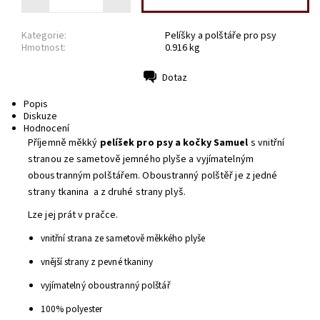
Kategorie:
Pelíšky a polštáře pro psy
Hmotnost:
0.916 kg
Dotaz
Tisk
Popis
Diskuze
Hodnocení
Příjemně měkký
pelíšek pro psy a kočky Samuel
s vnitřní
stranou ze sametově jemného plyše a vyjímatelným
oboustranným polštářem. Oboustranný polštěř je z jedné
strany tkanina a z druhé strany plyš.
Lze jej prát v pračce.
vnitřní strana ze sametově měkkého plyše
vnější strany z pevné tkaniny
vyjímatelný oboustranný polštář
100% polyester