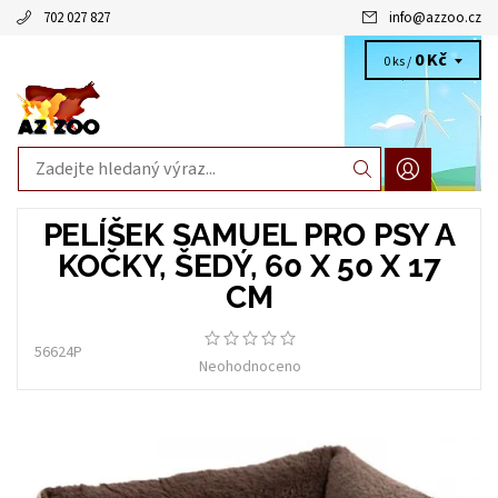
702 027 827
info
@
azzoo.cz
0 Kč
0 ks /
PELÍŠEK SAMUEL PRO PSY A
KOČKY, ŠEDÝ, 60 X 50 X 17
CM
56624P
Neohodnoceno