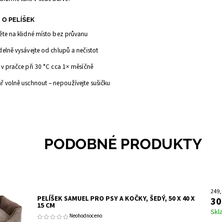
 O PELÍŠEK
těte na klidné místo bez průvanu
delně vysávejte od chlupů a nečistot
 v pračce při 30 °C cca 1× měsíčně
ář volně uschnout – nepoužívejte sušičku
PODOBNÉ PRODUKTY
249,
PELÍŠEK SAMUEL PRO PSY A KOČKY, ŠEDÝ, 50 X 40 X
30
15 CM
Skl
Neohodnoceno