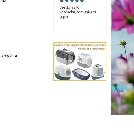
|
taz
Vše dorazilo
vpořadku,komunikace
super.
o plyše a