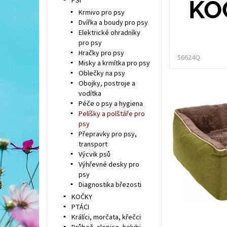
PSI
KOČ
Krmivo pro psy
Dvířka a boudy pro psy
Elektrické ohradníky
pro psy
Hračky pro psy
56624Q
Misky a krmítka pro psy
Oblečky na psy
Obojky, postroje a
vodítka
Péče o psy a hygiena
Pelíšky a polštáře pro
psy
Přepravky pro psy,
transport
Výcvik psů
Výhřevné desky pro
psy
Diagnostika březosti
KOČKY
PTÁCI
Králíci, morčata, křečci