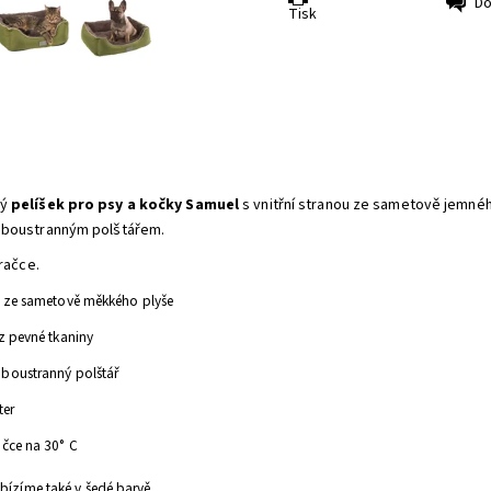
Do
Tisk
ký
pelíšek pro psy a kočky Samuel
s vnitřní stranou ze sametově jemnéh
oboustranným polštářem.
pračce.
na ze sametově měkkého plyše
 z pevné tkaniny
oboustranný polštář
ter
račce na 30° C
bízíme také v šedé barvě.