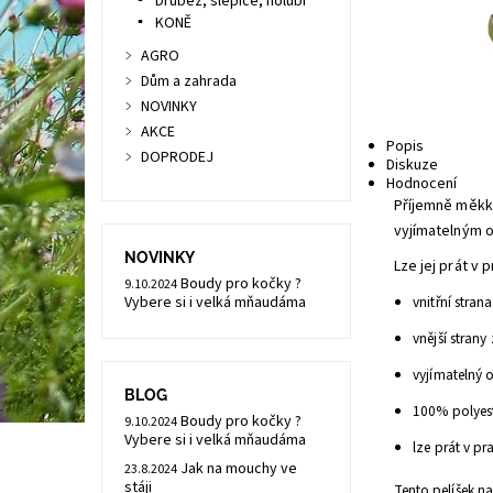
Drůbež, slepice, holubi
KONĚ
AGRO
Dům a zahrada
NOVINKY
AKCE
Popis
DOPRODEJ
Diskuze
Hodnocení
Příjemně měk
vyjímatelným 
NOVINKY
Lze jej prát v 
Boudy pro kočky ?
9.10.2024
Vybere si i velká mňaudáma
vnitřní stra
vnější strany
vyjímatelný 
BLOG
100% polyes
Boudy pro kočky ?
9.10.2024
Vybere si i velká mňaudáma
lze prát v p
Jak na mouchy ve
23.8.2024
stáji
Tento pelíšek na