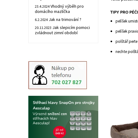
Vhodný výběh pro
23.4.2024
domácího mazlíčka
TIPY PRO PÉČI
Jak na trimování ?
6.2.2024
pelíšek umis
Jak slepicím pomoci
20.11.2023
pelíšek pravi
zvládnout zimní období
polštář perte
nechte polšt