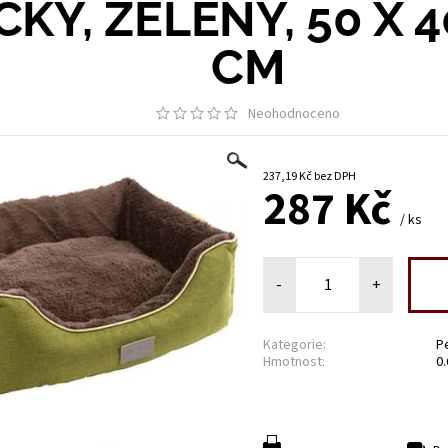
KY, ZELENÝ, 50 X 4
CM
Neohodnoceno
237,19 Kč bez DPH
287 Kč
/ ks
-
+
Kategorie:
P
Hmotnost:
0