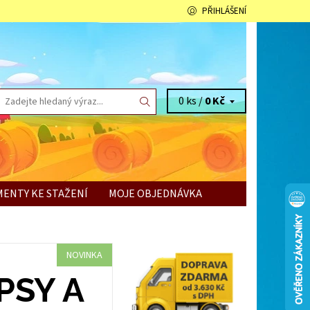
PŘIHLÁŠENÍ
0 ks /
0 Kč
ENTY KE STAŽENÍ
MOJE OBJEDNÁVKA
NOVINKA
PSY A