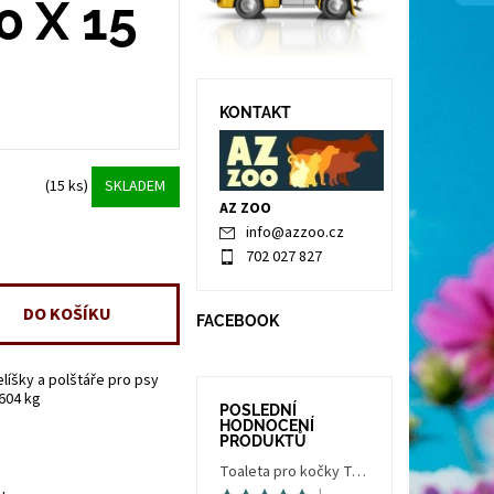
0 X 15
KONTAKT
(15 ks)
SKLADEM
AZ ZOO
info
@
azzoo.cz
702 027 827
FACEBOOK
elíšky a polštáře pro psy
.604 kg
POSLEDNÍ
HODNOCENÍ
PRODUKTŮ
Toaleta pro kočky Trés Chic Indoor Filter, krytá - kočičí WC s filtrem, holubí šedá/bílá