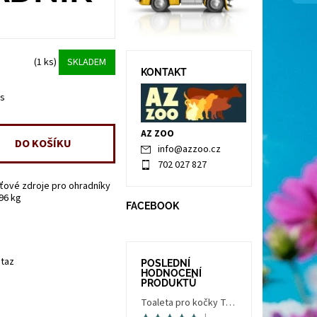
(1 ks)
SKLADEM
KONTAKT
ks
AZ ZOO
info
@
azzoo.cz
702 027 827
íťové zdroje pro ohradníky
.96 kg
FACEBOOK
taz
POSLEDNÍ
HODNOCENÍ
PRODUKTŮ
Toaleta pro kočky Trés Chic Indoor Filter, krytá - kočičí WC s filtrem, holubí šedá/bílá