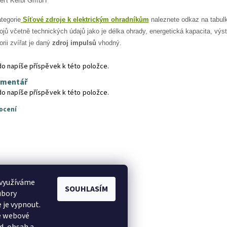
bert Kerbl GmbH
ategorie
Síťové zdroje k elektrickým ohradníkům
naleznete odkaz na tabul
ojů včetně technických údajů jako je délka ohrady, energetická kapacita, výst
orii zvířat je daný
zdroj impulsů
vhodný.
do napíše příspěvek k této položce.
omentář
do napíše příspěvek k této položce.
ocení
 využíváme
SOUHLASÍM
ubory
 je vypnout.
še webové