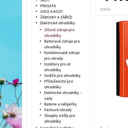
SKOT
PRASATA
3665G
OVCE A KOZY
ŽÁROVKY A ZÁŘIČE
Elektrické ohradníky
Síťové zdroje pro
ohradníky
Bateriové zdroje pro
ohradníky
Kombinované zdroje
pro ohrady
Izolátory pro el.
ohradníky
Vodiče pro ohradníky
Příslušenství pro
ohradníky
Elektrické ohradníky -
sady
Baterie a nabíječky
Pachové ohrady
Sloupky a kůly pro
ohradníky