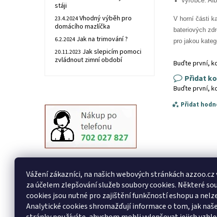
výrobce: Al
stáji
Vhodný výběh pro
23.4.2024
V horní části k
domácího mazlíčka
bateriových zdr
Jak na trimování ?
6.2.2024
pro jakou kateg
Jak slepicím pomoci
20.11.2023
zvládnout zimní období
Buďte první, k
Přidat k
Buďte první, k
Přidat hodn
Vážení zákazníci, na našich webových stránkách azzoo.cz
za účelem zlepšování služeb soubory cookies. Některé so
cookies jsou nutné pro zajištění funkčností eshopu a nelze
Analytické cookies shromažďují informace o tom, jak na