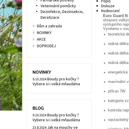
Farmářské potřeby
Popis
Veterinární pomůcky
Diskuze
Hodnocení
Dezinfekce, Dezinsekce,
Euro Guard N 
Deratizace
ohrazení velkýc
výstupního napě
Dům a zahrada
Vyrobeno v so
NOVINKY
teoretická d
AKCE
reálná délka
DOPRODEJ
reálná délka
reálná délka
NOVINKY
energetická 
Boudy pro kočky ?
9.10.2024
maximální v
Vybere si i velká mňaudáma
příkon 7W
kategorie zv
BLOG
kontrola nap
Boudy pro kočky ?
9.10.2024
Vybere si i velká mňaudáma
nastaviteln
Jak na mouchy ve
23.8.2024