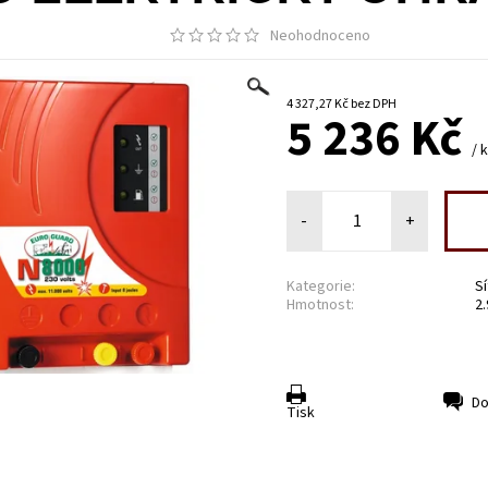
Neohodnoceno
4 327,27 Kč bez DPH
5 236 Kč
/ 
-
+
Kategorie:
S
Hmotnost:
2
Do
Tisk