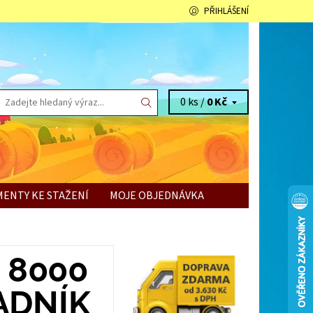
PŘIHLÁŠENÍ
0 ks /
0 Kč
ENTY KE STAŽENÍ
MOJE OBJEDNÁVKA
 8000
ADNÍK