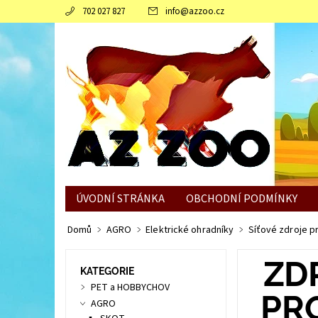
702 027 827
info
@
azzoo.cz
ÚVODNÍ STRÁNKA
OBCHODNÍ PODMÍNKY
JAK SLEPICÍM POMOCI ZVLÁDNOUT ZIMNÍ OBDO
Domů
AGRO
Elektrické ohradníky
Síťové zdroje p
ZD
KATEGORIE
PET a HOBBYCHOV
PR
AGRO