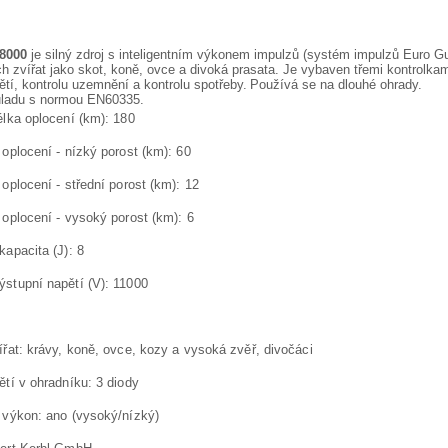
8000
je silný zdroj s inteligentním výkonem impulzů (systém impulzů Euro Gu
h zvířat jako skot, koně, ovce a divoká prasata
. Je vybaven třemi kontrolkam
tí, kontrolu uzemnění a kontrolu spotřeby.
Používá se na dlouhé ohrady.
uladu s normou EN60335.
élka oplocení (km): 180
 oplocení - nízký porost (km): 60
 oplocení - střední porost (km): 12
 oplocení - vysoký porost (km): 6
kapacita (J): 8
ýstupní napětí (V): 11000
ířat: krávy, koně, ovce, kozy a vysoká zvěř, divočáci
ětí v ohradníku: 3 diody
ý výkon: ano (vysoký/nízký)