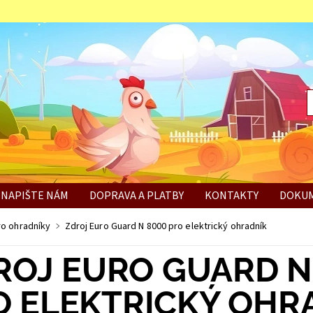
NAPIŠTE NÁM
DOPRAVA A PLATBY
KONTAKTY
DOKUM
BÍ
ro ohradníky
Zdroj Euro Guard N 8000 pro elektrický ohradník
ROJ EURO GUARD N
O ELEKTRICKÝ OHR