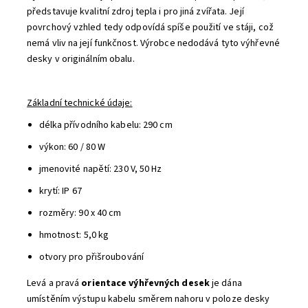
představuje kvalitní zdroj tepla i pro jiná zvířata. Její
povrchový vzhled tedy odpovídá spíše použití ve stáji, což
nemá vliv na její funkčnost. Výrobce nedodává tyto výhřevné
desky v originálním obalu.
Základní technické údaje:
délka přívodního kabelu: 290 cm
výkon: 60 / 80 W
jmenovité napětí: 230 V, 50 Hz
krytí: IP 67
rozměry: 90 x 40 cm
hmotnost: 5,0 kg
otvory pro přišroubování
Levá a pravá
orientace výhřevných desek
je dána
umístěním výstupu kabelu směrem nahoru v poloze desky