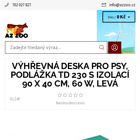
702 027 827
info
@
azzoo.cz
0 Kč
0 ks /
VÝHŘEVNÁ DESKA PRO PSY,
PODLÁŽKA TD 230 S IZOLACÍ
90 X 40 CM, 60 W, LEVÁ
0124F
Neohodnoceno