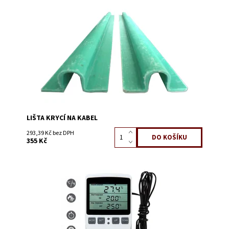
Dostupnost:
Skladem 2
Kód:
0122
LIŠTA KRYCÍ NA KABEL
293,39 Kč bez DPH
355 Kč
Dostupnost:
Skladem 11
Kód:
0999N