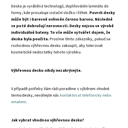
Deska je vyráběná technologií, doplňováním laminátu do
formy, kde prosakuje izolační vložku i štítek.
Povrch desky
může být i barevně ovlivněn černou barvou. Následně
se poté dobrušují nerovnosti. Desky nejsou ve výrobě
individuálně baleny. To vše může vytvářet dojem, že
deska byla použita.
Prosíme tímto zákazníky, pokud se
rozhodnou výhřevnou desku zakoupit, aby tolerovali
kosmetické nedostatky tohoto výrobku.
Výhřevnou desku nikdy nezakrývejte.
V případě potřeby Vám rádi poradíme s výběrem vhodné
termodesky, neváhejte nás
kontaktovat telefonicky nebo
emailem
.
Jak vybrat vhodnou výhřevnou desku?