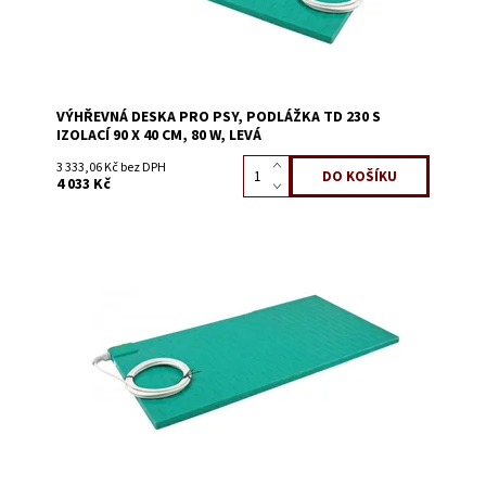
VÝHŘEVNÁ DESKA PRO PSY, PODLÁŽKA TD 230 S
IZOLACÍ 90 X 40 CM, 80 W, LEVÁ
3 333,06 Kč bez DPH
4 033 Kč
Dostupnost:
Skladem 3
Kód:
0124K