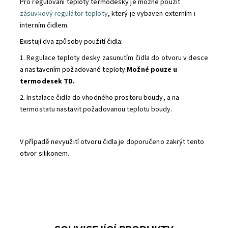
Pro regulování teploty termodesky je možné použít
zásuvkový regulátor teploty
, který je vybaven externím i
interním čidlem.
Existují dva způsoby použití čidla:
1. Regulace teploty desky zasunutím čidla do otvoru v desce
a nastavením požadované teploty.
Možné pouze u
termodesek TD.
2. Instalace čidla do vhodného prostoru boudy, a na
termostatu nastavit požadovanou teplotu boudy.
V případě nevyužití otvoru čidla je doporučeno zakrýt tento
otvor silikonem.