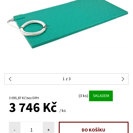
1
z 3
(3 ks)
SKLADEM
3 095,87 Kč bez DPH
3 746 Kč
/ ks
-
+