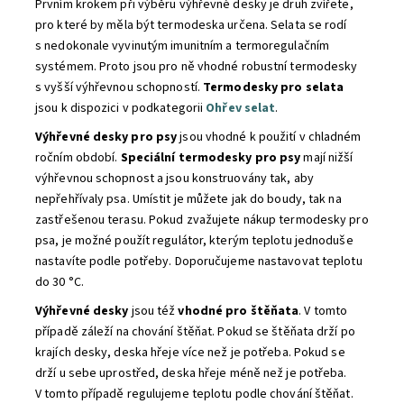
Prvním krokem při výběru výhřevné desky je druh zvířete,
pro které by měla být termodeska určena. Selata se rodí
s nedokonale vyvinutým imunitním a termoregulačním
systémem. Proto jsou pro ně vhodné robustní termodesky
s vyšší výhřevnou schopností.
Termodesky pro selata
jsou k dispozici v podkategorii
Ohřev selat
.
Výhřevné desky pro psy
jsou vhodné k použití v chladném
ročním období.
Speciální
termodesky pro psy
mají nižší
výhřevnou schopnost a jsou konstruovány tak, aby
nepřehřívaly psa. Umístit je můžete jak do boudy, tak na
zastřešenou terasu. Pokud zvažujete nákup termodesky pro
psa, je možné použít regulátor, kterým teplotu jednoduše
nastavíte podle potřeby. Doporučujeme nastavovat teplotu
do 30 °C.
Výhřevné desky
jsou též
vhodné pro štěňata
. V tomto
případě záleží na chování štěňat. Pokud se štěňata drží po
krajích desky, deska hřeje více než je potřeba. Pokud se
drží u sebe uprostřed, deska hřeje méně než je potřeba.
V tomto případě regulujeme teplotu podle chování štěňat.