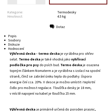
Kategorie:
Termodesky
Hmotnost:
4.5 kg
Dotaz
Tisk
Popis
Soubory
Diskuze
Hodnocení
Výhřevná deska - termo deska
je vyráběna pro ohřev
selat.
Termo deska
je také vhodná jako
vyhřívací
podložka pro psy
do psích bud.
Termo deska
je osazena
topným článkem Nomaterm a je vyráběna s izolací na spodní
straně, čímž se zabrání úniku tepla do podlahy. Úspora
energie činí cca. 20%. V desce je možno umístit i teplotní
čidlo pro možnost regulace. Tloušťka desky je 18 mm,
v místě napojení na kabel je tloušťka 25 mm.
Výhřevná deska
je primárně určená do poroden prasnic,