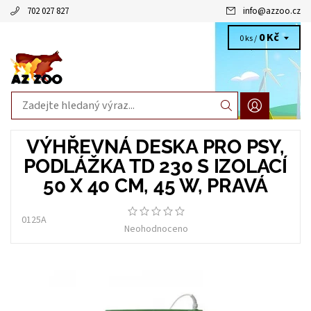
702 027 827
info
@
azzoo.cz
0 Kč
0 ks /
VÝHŘEVNÁ DESKA PRO PSY,
PODLÁŽKA TD 230 S IZOLACÍ
50 X 40 CM, 45 W, PRAVÁ
0125A
Neohodnoceno