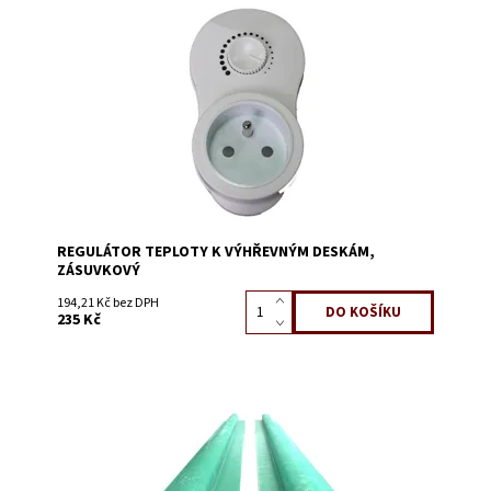
Dostupnost:
Skladem 10
Kód:
0999F
REGULÁTOR TEPLOTY K VÝHŘEVNÝM DESKÁM,
ZÁSUVKOVÝ
194,21 Kč bez DPH
235 Kč
Dostupnost:
Skladem 2
Kód:
0122