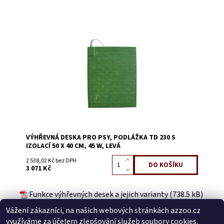
Dostupnost:
Skladem 3
Kód:
0125B
VÝHŘEVNÁ DESKA PRO PSY, PODLÁŽKA TD 230 S
IZOLACÍ 50 X 40 CM, 45 W, LEVÁ
2 538,02 Kč bez DPH
3 071 Kč
Funkce výhřevných desek a jejich varianty (738.5 kB)
Návod na termodesku TD 230 s izolací (678.8 kB)
Vážení zákazníci, na našich webových stránkách azzoo.cz
Buďte první, kdo napíše příspěvek k této položce.
využíváme za účelem zlepšování služeb soubory cookies.