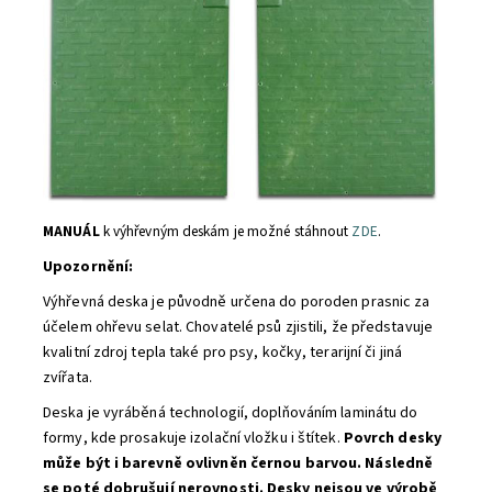
MANUÁL
k výhřevným deskám je možné stáhnout
ZDE
.
Upozornění:
Výhřevná deska je původně určena do poroden prasnic za
účelem ohřevu selat. Chovatelé psů zjistili, že představuje
kvalitní zdroj tepla také pro psy, kočky, terarijní či jiná
zvířata.
Deska je vyráběná technologií, doplňováním laminátu do
formy, kde prosakuje izolační vložku i štítek.
Povrch desky
může být i barevně ovlivněn černou barvou. Následně
se poté dobrušují nerovnosti. Desky nejsou ve výrobě