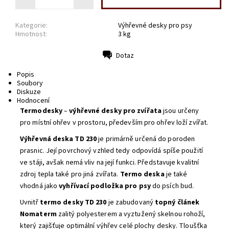
Kategorie:
Výhřevné desky pro psy
Hmotnost:
3 kg
Dotaz
Tisk
Popis
Soubory
Diskuze
Hodnocení
Termodesky
–
výhřevné desky pro zvířata
jsou určeny
pro místní ohřev v prostoru, především pro ohřev loží zvířat.
Výhřevná deska TD 230
je primárně určená do poroden
prasnic. Její povrchový vzhled tedy odpovídá spíše použití
ve stáji, avšak nemá vliv na její funkci. Představuje kvalitní
zdroj tepla také pro jiná zvířata.
Termo deska
je také
vhodná jako
vyhřívací podložka pro psy
do psích bud.
Uvnitř
termo desky TD 230
je zabudovaný
topný článek
Nomaterm
zalitý polyesterem a vyztužený skelnou rohoží,
který zajišťuje optimální výhřev celé plochy desky. Tloušťka