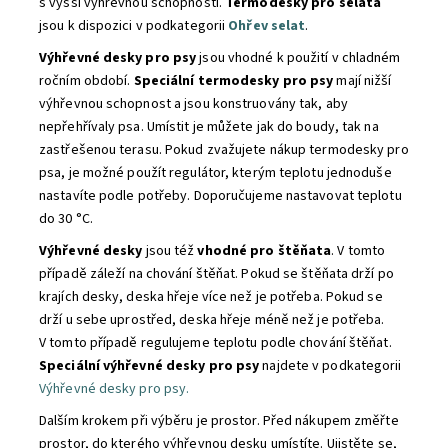
s vyšší výhřevnou schopností.
Termodesky pro selata
jsou k dispozici v podkategorii
Ohřev selat
.
Výhřevné desky pro psy
jsou vhodné k použití v chladném
ročním období.
Speciální
termodesky pro psy
mají nižší
výhřevnou schopnost a jsou konstruovány tak, aby
nepřehřívaly psa. Umístit je můžete jak do boudy, tak na
zastřešenou terasu. Pokud zvažujete nákup termodesky pro
psa, je možné použít regulátor, kterým teplotu jednoduše
nastavíte podle potřeby. Doporučujeme nastavovat teplotu
do 30 °C.
Výhřevné desky
jsou též
vhodné pro štěňata
. V tomto
případě záleží na chování štěňat. Pokud se štěňata drží po
krajích desky, deska hřeje více než je potřeba. Pokud se
drží u sebe uprostřed, deska hřeje méně než je potřeba.
V tomto případě regulujeme teplotu podle chování štěňat.
Speciální výhřevné desky pro psy
najdete v podkategorii
Výhřevné desky pro psy.
Dalším krokem při výběru je prostor. Před nákupem změřte
prostor, do kterého výhřevnou desku umístíte. Ujistěte se,