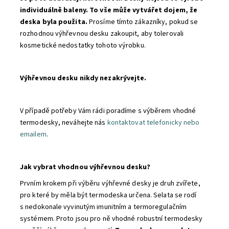
individuálně baleny. To vše může vytvářet dojem, že
deska byla použita.
Prosíme tímto zákazníky, pokud se
rozhodnou výhřevnou desku zakoupit, aby tolerovali
kosmetické nedostatky tohoto výrobku.
Výhřevnou desku nikdy nezakrývejte.
V případě potřeby Vám rádi poradíme s výběrem vhodné
termodesky, neváhejte nás
kontaktovat telefonicky nebo
emailem
.
Jak vybrat vhodnou výhřevnou desku?
Prvním krokem při výběru výhřevné desky je druh zvířete,
pro které by měla být termodeska určena. Selata se rodí
s nedokonale vyvinutým imunitním a termoregulačním
systémem. Proto jsou pro ně vhodné robustní termodesky