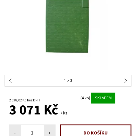
1
z 3
(4 ks)
SKLADEM
2 538,02 Kč bez DPH
3 071 Kč
/ ks
-
+