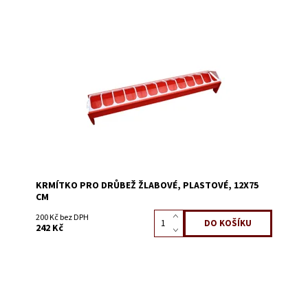
Dostupnost:
Skladem 7
Kód:
52511
KRMÍTKO PRO DRŮBEŽ ŽLABOVÉ, PLASTOVÉ, 12X75
CM
200 Kč bez DPH
242 Kč
Dostupnost:
Skladem 21
Kód:
52565A