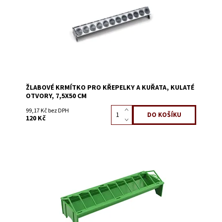
ŽLABOVÉ KRMÍTKO PRO KŘEPELKY A KUŘATA, KULATÉ
OTVORY, 7,5X50 CM
99,17 Kč bez DPH
120 Kč
Dostupnost:
Skladem 63
Kód:
52534B