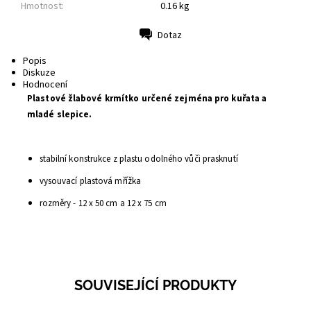
Hmotnost:
0.16 kg
Dotaz
Tisk
Popis
Diskuze
Hodnocení
Plastové žlabové krmítko určené zejména pro kuřata a
mladé slepice.
stabilní konstrukce z plastu odolného vůči prasknutí
vysouvací plastová mřížka
rozměry - 12 x 50 cm a 12 x 75 cm
SOUVISEJÍCÍ PRODUKTY