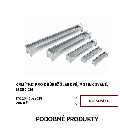
Dostupnost:
Skladem 50
Kód:
52507
KRMÍTKO PRO DRŮBEŽ ŽLABOVÉ, POZINKOVANÉ,
13X50 CM
170,25 Kč bez DPH
206 Kč
PODOBNÉ PRODUKTY