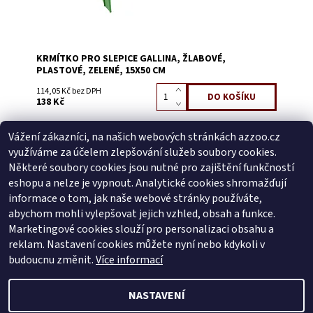
KRMÍTKO PRO SLEPICE GALLINA, ŽLABOVÉ,
PLASTOVÉ, ZELENÉ, 15X50 CM
114,05 Kč bez DPH
138 Kč
Vážení zákazníci, na našich webových stránkách azzoo.cz
Buďte první, kdo napíše příspěvek k této položce.
využíváme za účelem zlepšování služeb soubory cookies.
Přidat komentář
Některé soubory cookies jsou nutné pro zajištění funkčností
Buďte první, kdo napíše příspěvek k této položce.
eshopu a nelze je vypnout. Analytické cookies shromažďují
informace o tom, jak naše webové stránky používáte,
Přidat hodnocení
abychom mohli vylepšovat jejich vzhled, obsah a funkce.
Marketingové cookies slouží pro personalizaci obsahu a
reklam. Nastavení cookies můžete nyní nebo kdykoli v
Zboží.cz
|
Heureka.cz
budoucnu změnit.
Více informací
NASTAVENÍ