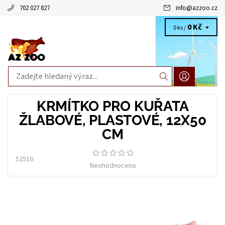
702 027 827
info
@
azzoo.cz
0 Kč
0 ks /
KRMÍTKO PRO KUŘATA
ŽLABOVÉ, PLASTOVÉ, 12X50
CM
52510
Neohodnoceno