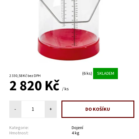
(6 ks)
SKLADEM
2 330,58 Kč bez DPH
2 820 Kč
/ ks
-
+
Kategorie:
Dojení
Hmotnost:
4 kg