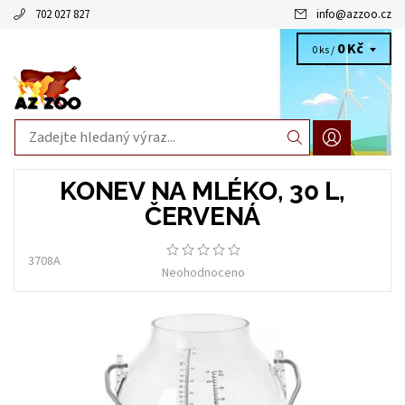
702 027 827
info
@
azzoo.cz
0 Kč
0 ks /
KONEV NA MLÉKO, 30 L,
ČERVENÁ
3708A
Neohodnoceno