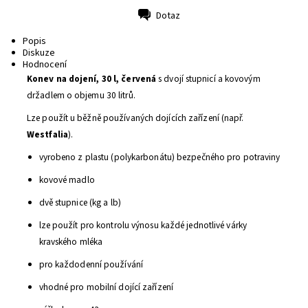
Dotaz
Tisk
Popis
Diskuze
Hodnocení
Konev na dojení, 30 l, červená
s dvojí stupnicí a kovovým
držadlem o objemu 30 litrů.
Lze použít u běžně používaných dojících zařízení (např.
Westfalia
).
vyrobeno z plastu
(
polykarbonátu) bezpečného pro potraviny
kovové madlo
dvě stupnice
(
kg
a
lb
)
lze použít
pro kontrolu
výnosu
každé jednotlivé
várky
kravského mléka
pro každodenní používání
vhodné pro mobilní dojící zařízení