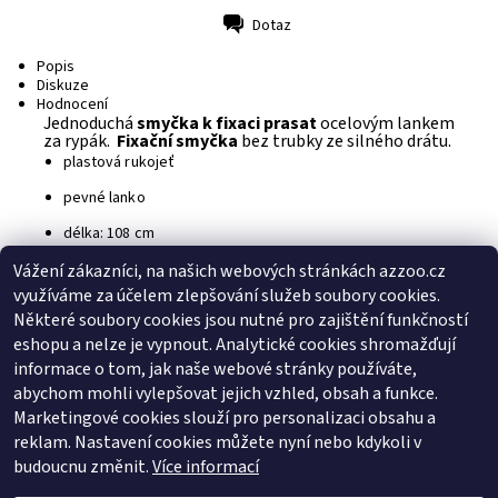
Dotaz
Tisk
Popis
Diskuze
Hodnocení
Jednoduchá
smyčka
k fixaci
prasat
ocelovým lankem
za rypák.
Fixační smyčka
bez trubky ze silného drátu.
plastová rukojeť
pevné lanko
délka: 108 cm
Vážení zákazníci, na našich webových stránkách azzoo.cz
Buďte první, kdo napíše příspěvek k této položce.
využíváme za účelem zlepšování služeb soubory cookies.
Přidat komentář
Některé soubory cookies jsou nutné pro zajištění funkčností
Buďte první, kdo napíše příspěvek k této položce.
eshopu a nelze je vypnout. Analytické cookies shromažďují
informace o tom, jak naše webové stránky používáte,
Přidat hodnocení
abychom mohli vylepšovat jejich vzhled, obsah a funkce.
Marketingové cookies slouží pro personalizaci obsahu a
reklam. Nastavení cookies můžete nyní nebo kdykoli v
Zboží.cz
|
Heureka.cz
budoucnu změnit.
Více informací