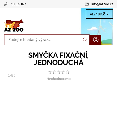
702 027 827
info
@
azzoo.cz
0 Kč
0 ks /
SMYČKA FIXAČNÍ,
JEDNODUCHÁ
1435
Neohodnoceno