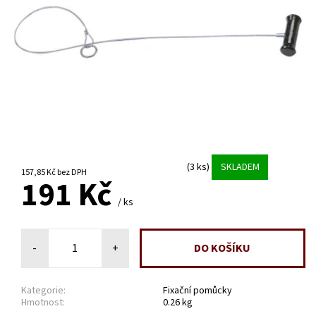
(3 ks)
SKLADEM
157,85 Kč bez DPH
191 Kč
/ ks
-
+
Kategorie:
Fixační pomůcky
Hmotnost:
0.26 kg