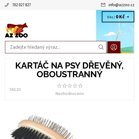
702 027 827
info
@
azzoo.cz
0 Kč
0 ks /
KARTÁČ NA PSY DŘEVĚNÝ,
OBOUSTRANNÝ
56120
Neohodnoceno