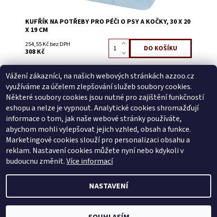
KUFŘÍK NA POTŘEBY PRO PÉČI O PSY A KOČKY, 30 X 20
X 19 CM
254,55 Kč bez DPH
308 Kč
Vážení zákazníci, na našich webových stránkách azzoo.cz
Buďte první, kdo napíše příspěvek k této položce.
využíváme za účelem zlepšování služeb soubory cookies.
Přidat komentář
Některé soubory cookies jsou nutné pro zajištění funkčností
Buďte první, kdo napíše příspěvek k této položce.
eshopu a nelze je vypnout. Analytické cookies shromažďují
informace o tom, jak naše webové stránky používáte,
Přidat hodnocení
abychom mohli vylepšovat jejich vzhled, obsah a funkce.
Marketingové cookies slouží pro personalizaci obsahu a
reklam. Nastavení cookies můžete nyní nebo kdykoli v
Zboží.cz
|
Heureka.cz
budoucnu změnit.
Více informací
NASTAVENÍ
2026 © AZ ZOO, všechna práva vyhrazena
Vytvořil Shoptet