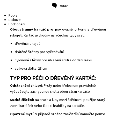
Dotaz
Tisk
Popis
Diskuze
Hodnocení
Oboustranný kartáč pro psy
oválného tvaru s dřevěnou
rukojetí. Kartáč je vhodný na včechny typy srsti.
dřevěná rukojeť
drátěné štětiny pro vyčesávání
nylonové štětiny pro uhlazení srsti a dodání lesku
celková délka: 23 cm
TYP PRO PÉČI O DŘEVĚNÝ KARTÁČ:
Odstranění chlupů
: Prsty nebo hřebenem pravidelně
vyčesávejte zachycenou srst z obou stran kartáče.
Suché čištění:
Na prach a lupy mezi štětinami použijte starý
zubní kartáček nebo čisticí hrabičky na kartáče.
Opatrné mytí:
V případě silného znečištění namočte pouze