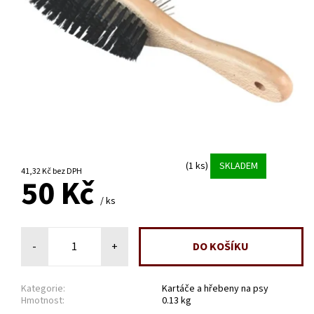
(1 ks)
SKLADEM
41,32 Kč bez DPH
50 Kč
/ ks
-
+
Kategorie:
Kartáče a hřebeny na psy
Hmotnost:
0.13 kg