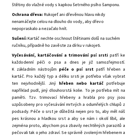
štětiny do vlažné vody s kapkou šetrného psího šamponu.
Ochrana dřeva:
Rukojeť ani dřevěnou hlavu nikdy
nenamáčejte celou na dlouho do vody, aby dřevo
nepopraskalo a nezačalo hnít.
Sušení:
Kartáč nechte oschnout štětinami dolů na suchém
ručníku, případně ho zavěste za dírku v rukojeti.
Vyčesávání, kartáčování a trimování psí srsti
patří ke
každodenní péči o psa a dnes je již samozřejmostí.
K základním nástrojům
péče o psí srst
patří hřeben a
kartáč. Pro každý typ a délku srsti je potřeba však vybrat
ten nejvhodnější. Jiný
hřeben nebo kartáč
potřebuje
například pudl, jiný dlouhosrstá kolie. To je potřeba mít na
paměti. Tzv. trimovací hřebeny a hrabla pro psy jsou
uzpůsobeny pro vyčesávání mrtvých a odumřelých chlupů z
podsady. Péče o srst je důležitá nejen pro to, aby měl náš
pes krásnou a hladkou srst a aby se nám i okolí líbil, ale
zejména proto, abychom psa zbavily nechtěných parazitů a
pečovali tak o jeho zdraví. Se správně zvoleným hřebenem a