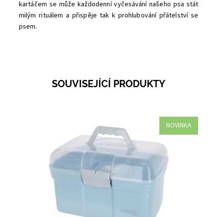
kartáčem se může každodenní vyčesávání našeho psa stát
milým rituálem a přispěje tak k prohlubování přátelství se
psem.
SOUVISEJÍCÍ PRODUKTY
NOVINKA
Dostupnost:
Skladem 1
Kód:
56188C