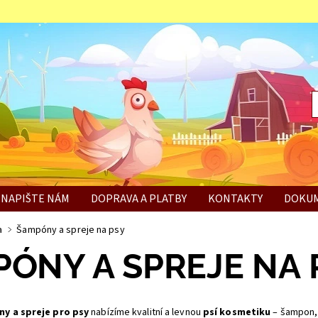
NAPIŠTE NÁM
DOPRAVA A PLATBY
KONTAKTY
DOKUM
BÍ
a
Šampóny a spreje na psy
ÓNY A SPREJE NA 
y a spreje pro psy
nabízíme kvalitní a levnou
psí kosmetiku
– šampon, 