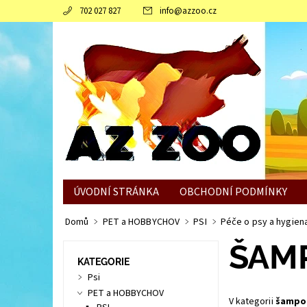
702 027 827
info
@
azzoo.cz
ÚVODNÍ STRÁNKA
OBCHODNÍ PODMÍNKY
JAK SLEPICÍM POMOCI ZVLÁDNOUT ZIMNÍ OBDO
Domů
PET a HOBBYCHOV
PSI
Péče o psy a hygien
ŠAMP
KATEGORIE
Psi
PET a HOBBYCHOV
V kategorii
šampon