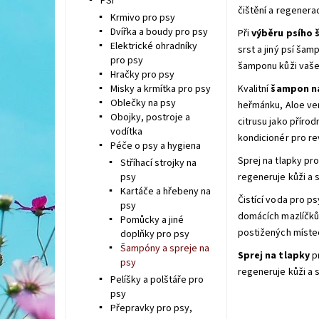
PSI
čištění a regenerac
Krmivo pro psy
Dvířka a boudy pro psy
Při
výběru
psího
Elektrické ohradníky
srst a jiný psí ša
pro psy
šamponu kůži vaše
Hračky pro psy
Misky a krmítka pro psy
Kvalitní
šampon n
Oblečky na psy
heřmánku, Aloe ver
Obojky, postroje a
citrusu jako přírod
vodítka
kondicionér pro rev
Péče o psy a hygiena
Sprej na tlapky pro
Stříhací strojky na
psy
regeneruje kůži a s
Kartáče a hřebeny na
Čistící voda pro ps
psy
domácích mazlíčků n
Pomůcky a jiné
postižených místech
doplňky pro psy
Šampóny a spreje na
Sprej na tlapky
p
psy
regeneruje kůži a s
Pelíšky a polštáře pro
psy
Přepravky pro psy,