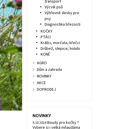
transport
Výcvik psů
Výhřevné desky pro
psy
Diagnostika březosti
KOČKY
PTÁCI
Králíci, morčata, křečci
Drůbež, slepice, holubi
KONĚ
AGRO
Dům a zahrada
NOVINKY
AKCE
DOPRODEJ
NOVINKY
Boudy pro kočky ?
9.10.2024
Vybere si i velká mňaudáma