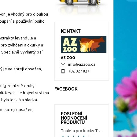
pon je vhodný pro dlouhou
oupání a používání psího
KONTAKT
extrakty levandule a
pro zvlhčení a okurky a
Speciálně vyvinutý psí
AZ ZOO
info
@
azzoo.cz
rý je ve spreji obsažen,
702 027 827
žití,pro různé druhy
FACEBOOK
i. Urychluje hojení srsti na
byla lesklá a hladká.
 ve spreji obsažen,
POSLEDNÍ
HODNOCENÍ
PRODUKTŮ
Toaleta pro kočky Trés Chic Indoor Filter, krytá - kočičí WC s filtrem, holubí šedá/bílá