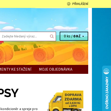
PŘIHLÁŠENÍ
0 ks /
0 Kč
ENTY KE STAŽENÍ
MOJE OBJEDNÁVKA
PSY
kondicionér a spreje pro