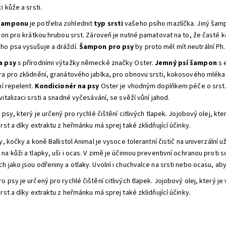
i kůže a srsti.
 šamponu
je potřeba zohlednit
typ srsti
vašeho psího mazlíčka. Jiný šam
mpon pro krátkou hrubou srst. Zároveň je nutné pamatovat na to, že časté k
ho psa vysušuje a dráždí.
Šampon pro psy
by proto měl mít neutrální Ph.
a psy
s přírodními výtažky německé značky Oster.
Jemný psí šampon
s 
a pro zklidnění, granátového jablka, pro obnovu srsti, kokosového mléka 
ní repelent.
Kondicionér na psy
Oster je vhodným doplňkem péče o srst. 
italizaci srsti a snadné vyčesávání, se svěží vůní jahod.
 psy, který je určený pro rychlé čištění citlivých tlapek. Jojobový olej, kte
rst a díky extraktu z heřmánku má sprej také zklidňující účinky.
y, kočky a koně Ballistol Animal je vysoce tolerantní čistič na univerzální u
a kůži a tlapky, uši i ocas. V zimě je účinnou preventivní ochranou proti sol
 jako jsou odřeniny a otlaky. Uvolní i chuchvalce na srsti nebo ocasu, aby 
ro psy je určený pro rychlé čištění citlivých tlapek. Jojobový olej, který je
rst a díky extraktu z heřmánku má sprej také zklidňující účinky.