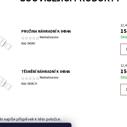
12,4
15
PRUŽINA NÁHRADNÍ K 0454A
Skl
Neohodnoceno
Kód:
0454H
12,4
15
TĚSNĚNÍ NÁHRADNÍ K 0454A
Skl
Neohodnoceno
Kód:
0454CH
do napíše příspěvek k této položce.