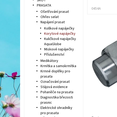
SKOT
PRASATA
0454A
Ošetřování prasat
Ohřev selat
Napájení prasat
Kolíkové napáječky
Korytové napáječky
Kuličkové napáječky
AquaGlobe
Miskové napáječky
Příslušenství
Medikátory
Krmítka a samokrmítka
Krmné doplňky pro
prasata
Označování prasat
Stájová evidence
Pohaněče na prasata
Diagnostika březosti
prasnic
Elektrické ohradníky
pro prasata