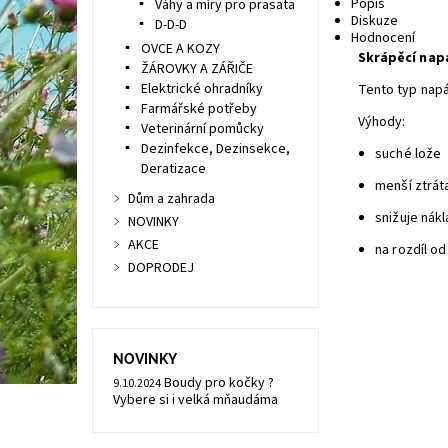
Popis
Váhy a míry pro prasata
Diskuze
D-D-D
Hodnocení
OVCE A KOZY
Skrápěcí napá
ŽÁROVKY A ZÁŘIČE
Elektrické ohradníky
Tento typ nap
Farmářské potřeby
Výhody:
Veterinární pomůcky
Dezinfekce, Dezinsekce,
suché lože
Deratizace
menší ztrát
Dům a zahrada
snižuje nák
NOVINKY
AKCE
na rozdíl o
DOPRODEJ
NOVINKY
Boudy pro kočky ?
9.10.2024
Vybere si i velká mňaudáma