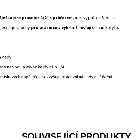
ječka pro prasnice 1/2" s průřezem
, nerez, průtok 8 l/min.
áječek je vhodný
pro prasnice a výkrm
. Umisťují se nad koryto.
a vody
lady na vodu a vývoz kejdy až o 1/4
d miskových napáječek nezvyšuje pracovní náklady na čištění
SOUVISEJÍCÍ PRODUKTY