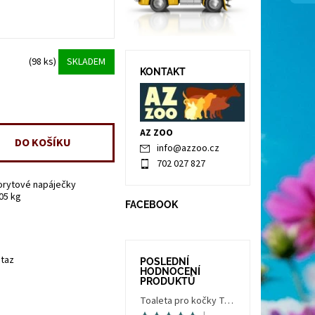
(98 ks)
SKLADEM
KONTAKT
AZ ZOO
info
@
azzoo.cz
702 027 827
orytové napáječky
.05 kg
FACEBOOK
taz
POSLEDNÍ
HODNOCENÍ
PRODUKTŮ
Toaleta pro kočky Trés Chic Indoor Filter, krytá - kočičí WC s filtrem, holubí šedá/bílá