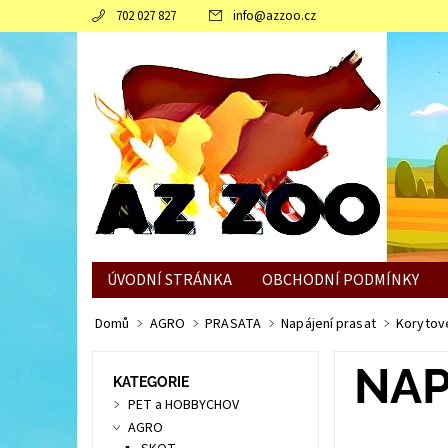
702 027 827
info
@
azzoo.cz
ÚVODNÍ STRÁNKA
OBCHODNÍ PODMÍNKY
JAK SLEPICÍM POMOCI ZVLÁDNOUT ZIMNÍ OBDO
Domů
AGRO
PRASATA
Napájení prasat
Korytov
NAP
KATEGORIE
PET a HOBBYCHOV
AGRO