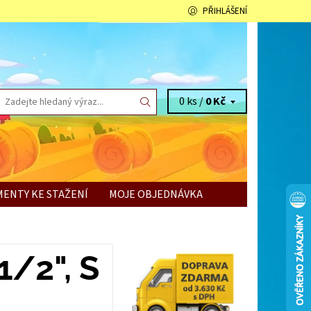
PŘIHLÁŠENÍ
0 ks /
0 Kč
ENTY KE STAŽENÍ
MOJE OBJEDNÁVKA
/2", S