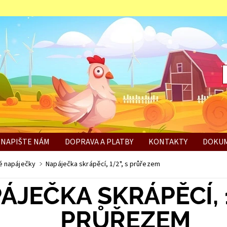
NAPIŠTE NÁM
DOPRAVA A PLATBY
KONTAKTY
DOKUM
BÍ
é napáječky
Napáječka skrápěcí, 1/2", s průřezem
ÁJEČKA SKRÁPĚCÍ, 1
PRŮŘEZEM