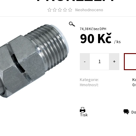
Neohodnoceno
74,38 Kč bez DPH
90 Kč
/ ks
-
+
Kategorie:
K
Hmotnost:
0
Do
Tisk