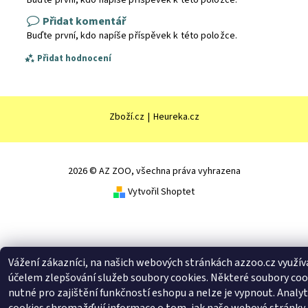
Přidat komentář
Buďte první, kdo napíše příspěvek k této položce.
Přidat hodnocení
Zboží.cz
|
Heureka.cz
2026 © AZ ZOO, všechna práva vyhrazena
Vytvořil Shoptet
Vážení zákazníci, na našich webových stránkách azzoo.cz využí
účelem zlepšování služeb soubory cookies. Některé soubory coo
nutné pro zajištění funkčností eshopu a nelze je vypnout. Analyt