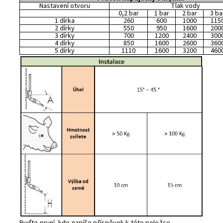
Nastavení otvoru
Tlak vody
0,2 bar
1 bar
2 bar
3 ba
1 dírka
260
600
1000
115
2 dírky
550
950
1600
200
3 dírky
700
1200
2400
300
4 dírky
850
1600
2600
360
5 dírky
1110
1600
3200
460
Buďte první, kdo napíše příspěvek k této položce.