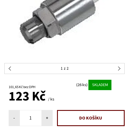
1
z 2
(26 ks)
SKLADEM
101,65 Kč bez DPH
123 Kč
/ ks
-
+