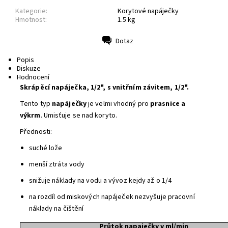
Kategorie:
Korytové napáječky
Hmotnost:
1.5 kg
Dotaz
Tisk
Popis
Diskuze
Hodnocení
Skrápěcí napáječka, 1/2", s vnitřním závitem, 1/2".
Tento typ
napáječky
je velmi vhodný pro
prasnice a
výkrm
. Umisťuje se nad koryto.
Přednosti:
suché lože
menší ztráta vody
snižuje náklady na vodu a vývoz kejdy až o 1/4
na rozdíl od miskových napáječek nezvyšuje pracovní
náklady na čištění
Průtok napaječky v ml/min