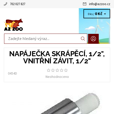
702 027 827
info
@
azzoo.cz
0 Kč
0 ks /
NAPÁJEČKA SKRÁPĚCÍ, 1/2",
VNITŘNÍ ZÁVIT, 1/2"
0454D
Neohodnoceno