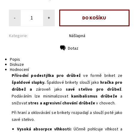
-
+
Kategorie:
Nášlapná
Dotaz
Tisk
Popis
Diskuze
Hodnocení
Přírodní podestýlka pro drůbež
ve formě briket ze
špaldové slupky.
Špaldové brikety slouží jako
hračka pro
drůbež a
zároveň jako
savé stelivo pro drůbež
.
Podáváním lze minimalizovat
kanibalismus drůbeže
a
snižovat
stres a agresivní chování drůbeže
v chovech.
Při hraní a oklovávání se brikety rozpadají a slouží poté jako
savé stelivo.
Vysoká absorpce vlhkosti:
Účinně pohlcuje vlhkost a