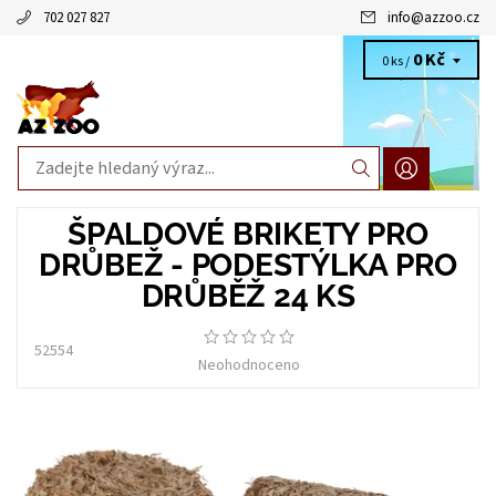
702 027 827
info
@
azzoo.cz
0 Kč
0 ks /
ŠPALDOVÉ BRIKETY PRO
DRŮBEŽ - PODESTÝLKA PRO
DRŮBĚŽ 24 KS
52554
Neohodnoceno