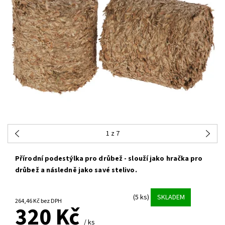
1
z 7
Přírodní podestýlka pro drůbež - slouží jako hračka pro
drůbež a následně jako savé stelivo.
(5 ks)
SKLADEM
264,46 Kč bez DPH
320 Kč
/ ks