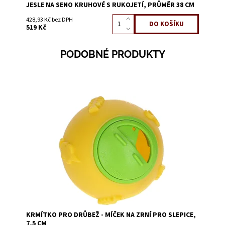
JESLE NA SENO KRUHOVÉ S RUKOJETÍ, PRŮMĚR 38 CM
428,93 Kč bez DPH
519 Kč
PODOBNÉ PRODUKTY
Dostupnost:
Skladem 3
Kód:
52553
KRMÍTKO PRO DRŮBEŽ - MÍČEK NA ZRNÍ PRO SLEPICE,
7,5 CM