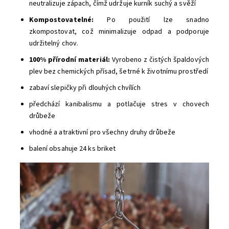
neutralizuje zápach, čímž udržuje kurník suchý a svěží
Kompostovatelné:
Po použití lze snadno
zkompostovat, což minimalizuje odpad a podporuje
udržitelný chov.
100% přírodní materiál:
Vyrobeno z čistých špaldových
plev bez chemických přísad, šetrné k životnímu prostředí
zabaví slepičky při dlouhých chvílích
předchází kanibalismu a potlačuje stres v chovech
drůbeže
vhodné a atraktivní pro všechny druhy drůbeže
balení obsahuje 24 ks briket