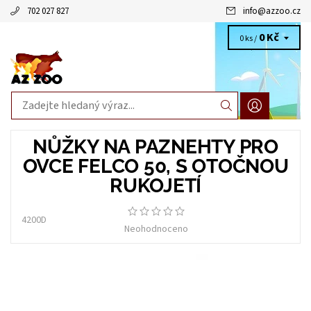
702 027 827
info
@
azzoo.cz
0 Kč
0 ks /
NŮŽKY NA PAZNEHTY PRO
OVCE FELCO 50, S OTOČNOU
RUKOJETÍ
4200D
Neohodnoceno