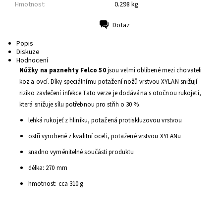
Hmotnost:
0.298 kg
Dotaz
Tisk
Popis
Diskuze
Hodnocení
Nůžky na paznehty
Felco 50
jsou velmi oblíbené mezi chovateli
koz a ovcí. Díky speciálnímu potažení nožů vrstvou XYLAN snižují
riziko zavlečení infekce.Tato verze je dodávána s otočnou rukojetí,
která snižuje
sílu
potřebnou pro střih o 30 %.
lehká rukojeť z hliníku, potažená protiskluzovou vrstvou
ostří vyrobené z kvalitní oceli, potažené vrstvou XYLANu
snadno vyměnitelné součásti produktu
délka: 270 mm
hmotnost: cca 310 g