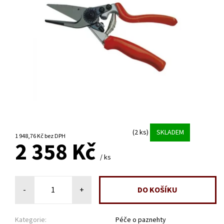
(2 ks)
SKLADEM
1 948,76 Kč bez DPH
2 358 Kč
/ ks
-
+
Kategorie:
Péče o paznehty