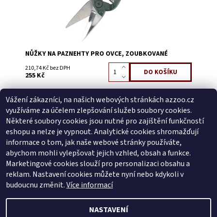
NŮŽKY NA PAZNEHTY PRO OVCE, ZOUBKOVANÉ
210,74 Kč bez DPH
255 Kč
Vážení zákazníci, na našich webových stránkách azzoo.cz
Buďte první, kdo napíše příspěvek k této položce.
využíváme za účelem zlepšování služeb soubory cookies.
Přidat komentář
Některé soubory cookies jsou nutné pro zajištění funkčností
Buďte první, kdo napíše příspěvek k této položce.
eshopu a nelze je vypnout. Analytické cookies shromažďují
informace o tom, jak naše webové stránky používáte,
Přidat hodnocení
abychom mohli vylepšovat jejich vzhled, obsah a funkce.
Marketingové cookies slouží pro personalizaci obsahu a
reklam. Nastavení cookies můžete nyní nebo kdykoli v
Zboží.cz
|
Heureka.cz
budoucnu změnit.
Více informací
NASTAVENÍ