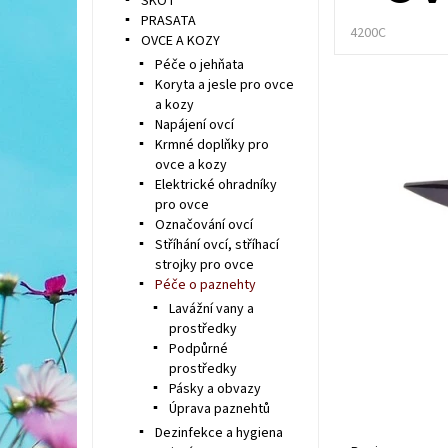
SKOT
PRASATA
4200C
OVCE A KOZY
Péče o jehňata
Koryta a jesle pro ovce
a kozy
Napájení ovcí
Krmné doplňky pro
ovce a kozy
Elektrické ohradníky
pro ovce
Označování ovcí
Stříhání ovcí, stříhací
strojky pro ovce
Péče o paznehty
Lavážní vany a
prostředky
Podpůrné
prostředky
Pásky a obvazy
Úprava paznehtů
Dezinfekce a hygiena