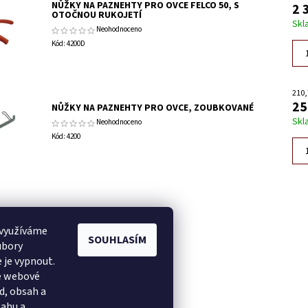
NŮŽKY NA PAZNEHTY PRO OVCE FELCO 50, S
2 
OTOČNOU RUKOJETÍ
Skl
Neohodnoceno
Kód:
4200D
210,
25
NŮŽKY NA PAZNEHTY PRO OVCE, ZOUBKOVANÉ
Skl
Neohodnoceno
Kód:
4200
do napíše příspěvek k této položce.
 využíváme
SOUHLASÍM
omentář
ubory
do napíše příspěvek k této položce.
 je vypnout.
še webové
ocení
d, obsah a
sahu a