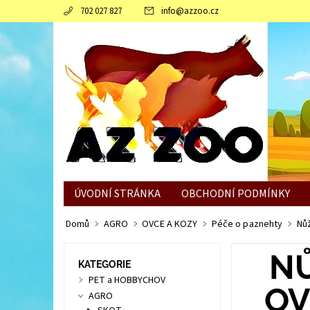
702 027 827
info
@
azzoo.cz
ÚVODNÍ STRÁNKA
OBCHODNÍ PODMÍNKY
JAK SLEPICÍM POMOCI ZVLÁDNOUT ZIMNÍ OBDO
Domů
AGRO
OVCE A KOZY
Péče o paznehty
Nůž
NŮ
KATEGORIE
PET a HOBBYCHOV
OV
AGRO