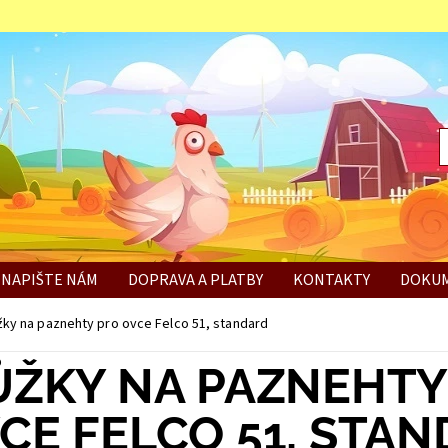
NAPIŠTE NÁM
DOPRAVA A PLATBY
KONTAKTY
DOKUM
BÍ
ky na paznehty pro ovce Felco 51, standard
ŽKY NA PAZNEHTY
CE FELCO 51, STA