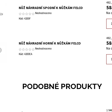
482,
58
NŮŽ NÁHRADNÍ SPODNÍ K NŮŽKÁM FELCO
Na 
Neohodnoceno
Kód:
4200F
482,
58
NŮŽ NÁHRADNÍ HORNÍ K NŮŽKÁM FELCO
Na 
Neohodnoceno
Kód:
4200EA
PODOBNÉ PRODUKTY
1 94