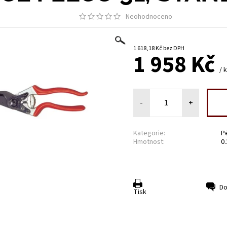
Neohodnoceno
1 618,18 Kč bez DPH
1 958 Kč
/ 
-
+
Kategorie:
P
Hmotnost:
0
Do
Tisk