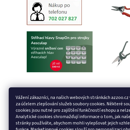
Buďte první, k
Vážení zákazníci, na našich webových stránkách azzoo.cz
Přidat k
za účelem zlepšování služeb soubory cookies. Některé so
Buďte první, k
cookies jsou nutné pro zajištění funkčností eshopu a nelze
Analytické cookies shromažďují informace o tom, jak na
Přidat hodn
stránky používáte, abychom mohli vylepšovat jejich vzhle
funkce. Marketingové cookies slouží pro personalizaci ob