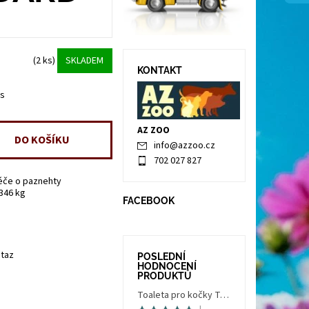
(2 ks)
SKLADEM
KONTAKT
ks
AZ ZOO
info
@
azzoo.cz
702 027 827
éče o paznehty
.346 kg
FACEBOOK
taz
POSLEDNÍ
HODNOCENÍ
PRODUKTŮ
Toaleta pro kočky Trés Chic Indoor Filter, krytá - kočičí WC s filtrem, holubí šedá/bílá