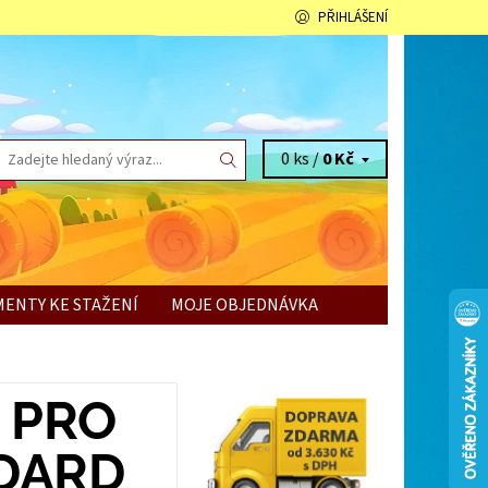
PŘIHLÁŠENÍ
0 ks /
0 Kč
ENTY KE STAŽENÍ
MOJE OBJEDNÁVKA
 PRO
NDARD