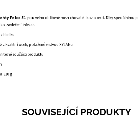
nehty
Felco 51
jsou velmi oblíbené mezi chovateli koz a ovcí. Díky speciálnímu 
iko zavlečení infekce.
 z hliníku
é z kvalitní oceli, potažené vrstvou XYLANu
itelné součásti produktu
mm
a 310 g
SOUVISEJÍCÍ PRODUKTY