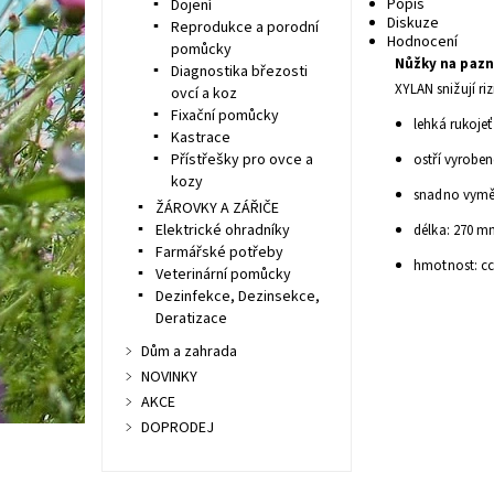
Popis
Dojení
Diskuze
Reprodukce a porodní
Hodnocení
pomůcky
Nůžky na paz
Diagnostika březosti
XYLAN snižují riz
ovcí a koz
Fixační pomůcky
lehká rukojeť
Kastrace
Přístřešky pro ovce a
ostří vyroben
kozy
snadno vyměn
ŽÁROVKY A ZÁŘIČE
Elektrické ohradníky
délka: 270 
Farmářské potřeby
hmotnost: cc
Veterinární pomůcky
Dezinfekce, Dezinsekce,
Deratizace
Dům a zahrada
NOVINKY
AKCE
DOPRODEJ