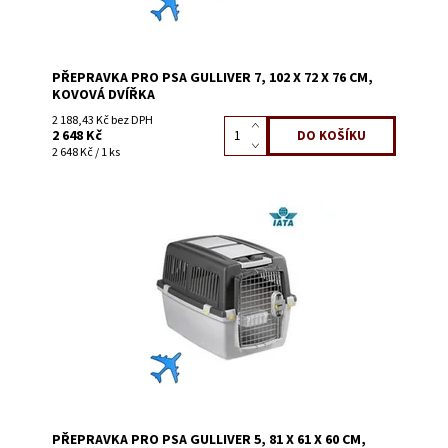
PŘEPRAVKA PRO PSA GULLIVER 7, 102 X 72 X 76 CM,
KOVOVÁ DVÍŘKA
2 188,43 Kč bez DPH
2 648 Kč
2 648 Kč / 1 ks
Dostupnost:
Skladem 10
Kód:
56524
PŘEPRAVKA PRO PSA GULLIVER 5, 81 X 61 X 60 CM,