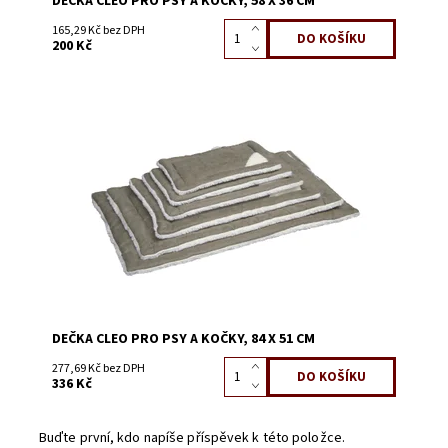
DEČKA CLEO PRO PSY A KOČKY, 58 X 36 CM
165,29 Kč bez DPH
200 Kč
Dostupnost:
Skladem 9
Kód:
56678
DEČKA CLEO PRO PSY A KOČKY, 84 X 51 CM
277,69 Kč bez DPH
336 Kč
Buďte první, kdo napíše příspěvek k této položce.