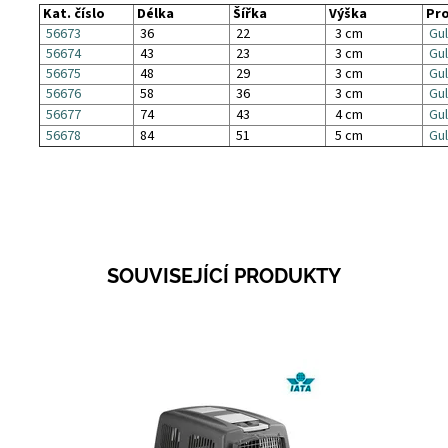
Kat. číslo
Délka
Šířka
Výška
Pro
56673
36
22
3 cm
Gul
56674
43
23
3 cm
Gul
56675
48
29
3 cm
Gul
56676
58
36
3 cm
Gull
56677
74
43
4 cm
Gul
56678
84
51
5 cm
Gul
SOUVISEJÍCÍ PRODUKTY
Dostupnost:
Na dotaz
Kód:
56522