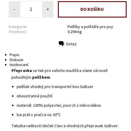
-
+
Kategorie:
Pelíšky a polštáře pro psy
Hmotnost:
0.294 kg
Dotaz
Tisk
Popis
Diskuze
Hodnocení
P
řepravka
se tak pro vašeho mazlíčka stane zároveň
pohodlným
pelíškem
.
pelíšek vhodný pro transportní box Gulliver
oboustranné použití
materiál: 100% polyester, povrch z mikrovlákna
lze prát v pračce na 30°C
Tabulka velikostí deček Cleo a vhodných přepravek Gulliver: