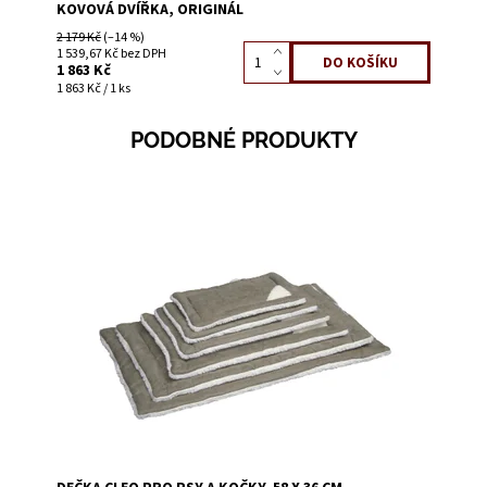
KOVOVÁ DVÍŘKA, ORIGINÁL
2 179 Kč
(–14 %)
1 539,67 Kč bez DPH
1 863 Kč
1 863 Kč / 1 ks
PODOBNÉ PRODUKTY
Dostupnost:
Skladem 9
Kód:
56676