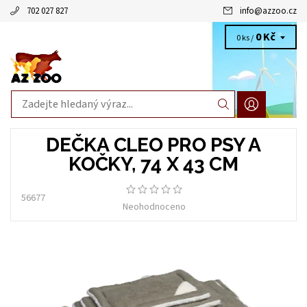
702 027 827
info
@
azzoo.cz
0 Kč
0 ks /
DEČKA CLEO PRO PSY A
KOČKY, 74 X 43 CM
56677
Neohodnoceno