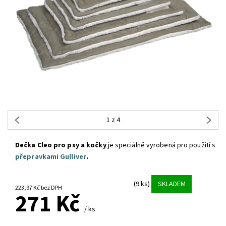
1
z 4
Dečka Cleo pro psy a kočky
je speciálně vyrobená pro použití s
přepravkami Gulliver
.
(9 ks)
SKLADEM
223,97 Kč bez DPH
271 Kč
/ ks