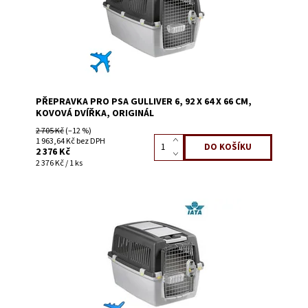
PŘEPRAVKA PRO PSA GULLIVER 6, 92 X 64 X 66 CM,
KOVOVÁ DVÍŘKA, ORIGINÁL
2 705 Kč
(–12 %)
1 963,64 Kč bez DPH
2 376 Kč
2 376 Kč / 1 ks
Dostupnost:
Skladem 6
Kód:
56523