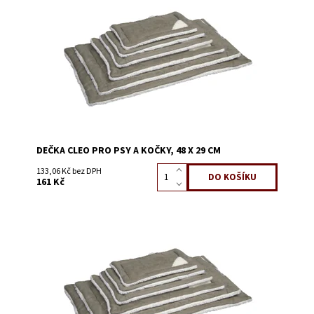
Dostupnost:
Skladem 17
Kód:
56675
DEČKA CLEO PRO PSY A KOČKY, 48 X 29 CM
133,06 Kč bez DPH
161 Kč
Dostupnost:
Skladem 9
Kód:
56676