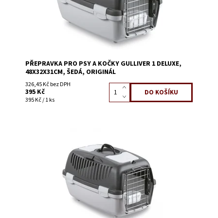
PŘEPRAVKA PRO PSY A KOČKY GULLIVER 1 DELUXE,
48X32X31CM, ŠEDÁ, ORIGINÁL
326,45 Kč bez DPH
395 Kč
395 Kč / 1 ks
Dostupnost:
Skladem 9
Kód:
58559C