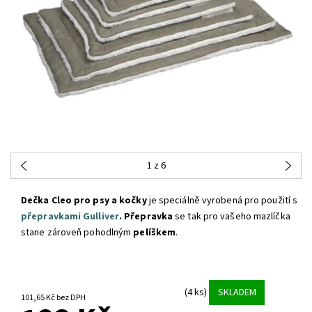
1
z 6
Dečka Cleo pro psy a kočky
je speciálně vyrobená pro použití s
přepravkami Gulliver
.
P
řepravka
se tak pro vašeho mazlíčka
stane zároveň pohodlným
pelíškem
.
(4 ks)
SKLADEM
101,65 Kč bez DPH