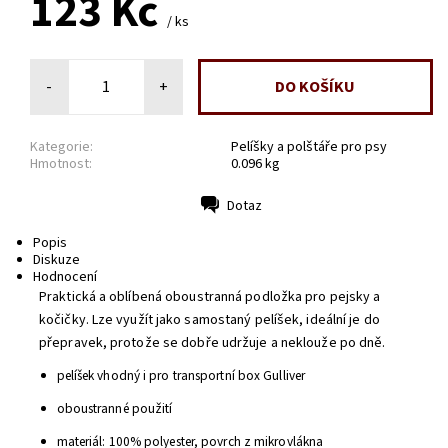
123 Kč
/ ks
-
+
Kategorie:
Pelíšky a polštáře pro psy
Hmotnost:
0.096 kg
Dotaz
Tisk
Popis
Diskuze
Hodnocení
Praktická a oblíbená oboustranná podložka pro pejsky a
kočičky. Lze využít jako samostaný pelíšek, ideální je do
přepravek, protože se dobře udržuje a neklouže po dně.
pelíšek vhodný i pro transportní box Gulliver
oboustranné použití
materiál: 100% polyester, povrch z mikrovlákna