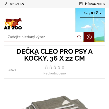
702 027 827
info
@
azzoo.cz
0 Kč
0 ks /
DEČKA CLEO PRO PSY A
KOČKY, 36 X 22 CM
56673
Neohodnoceno