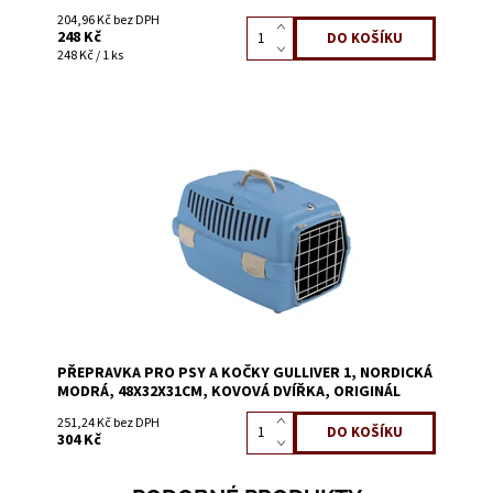
204,96 Kč bez DPH
248 Kč
248 Kč / 1 ks
Dostupnost:
Skladem 2
Kód:
58551D
PŘEPRAVKA PRO PSY A KOČKY GULLIVER 1, NORDICKÁ
MODRÁ, 48X32X31CM, KOVOVÁ DVÍŘKA, ORIGINÁL
251,24 Kč bez DPH
304 Kč