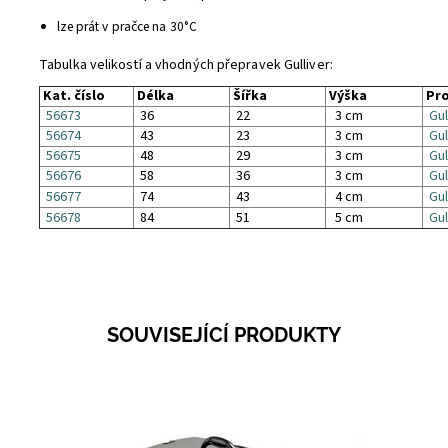
lze prát v pračce na 30°C
Tabulka velikostí a vhodných přepravek Gulliver:
Kat. číslo
Délka
Šířka
Výška
Pro
56673
36
22
3 cm
Gul
56674
43
23
3 cm
Gul
56675
48
29
3 cm
Gul
56676
58
36
3 cm
Gull
56677
74
43
4 cm
Gul
56678
84
51
5 cm
Gul
SOUVISEJÍCÍ PRODUKTY