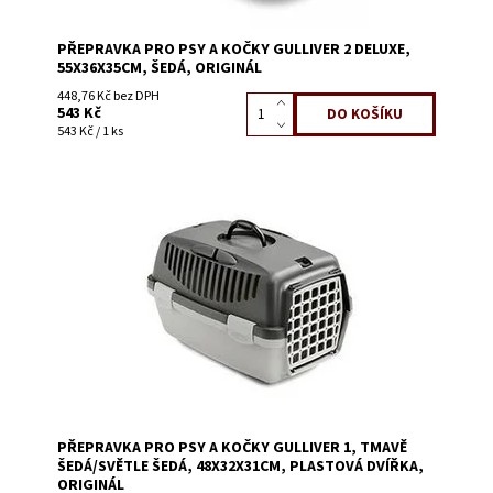
PŘEPRAVKA PRO PSY A KOČKY GULLIVER 2 DELUXE,
55X36X35CM, ŠEDÁ, ORIGINÁL
448,76 Kč bez DPH
543 Kč
543 Kč / 1 ks
Dostupnost:
Skladem 9
Kód:
58555V
PŘEPRAVKA PRO PSY A KOČKY GULLIVER 1, TMAVĚ
ŠEDÁ/SVĚTLE ŠEDÁ, 48X32X31CM, PLASTOVÁ DVÍŘKA,
ORIGINÁL