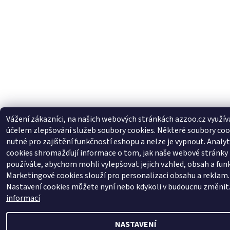
Vážení zákazníci, na našich webových stránkách azzoo.cz využí
účelem zlepšování služeb soubory cookies. Některé soubory coo
nutné pro zajištění funkčností eshopu a nelze je vypnout. Analyt
cookies shromažďují informace o tom, jak naše webové stránky
používáte, abychom mohli vylepšovat jejich vzhled, obsah a fun
Marketingové cookies slouží pro personalizaci obsahu a reklam.
Nastavení cookies můžete nyní nebo kdykoli v budoucnu změnit
informací
NASTAVENÍ