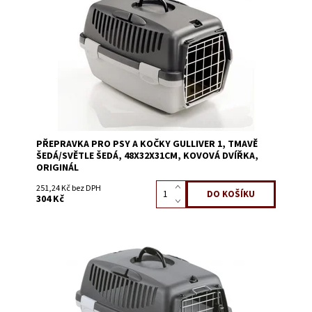
Dostupnost:
Skladem 31
Kód:
58551A
PŘEPRAVKA PRO PSY A KOČKY GULLIVER 1, TMAVĚ
ŠEDÁ/SVĚTLE ŠEDÁ, 48X32X31CM, KOVOVÁ DVÍŘKA,
ORIGINÁL
251,24 Kč bez DPH
304 Kč
Dostupnost:
Skladem 3
Kód:
58559B