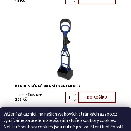
41 Kč
Dostupnost:
Skladem 5
Kód:
58216D
KERBL SBĚRAČ NA PSÍ EXKREMENTY
171,90 Kč bez DPH
208 Kč
Vážení zákazníci, na našich webových stránkách azzoo.cz
Buďte první, kdo napíše příspěvek k této položce.
využíváme za účelem zlepšování služeb soubory cookies.
Přidat komentář
Některé soubory cookies jsou nutné pro zajištění funkčností
Buďte první, kdo napíše příspěvek k této položce.