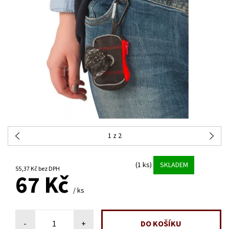
1
z 2
(1 ks)
SKLADEM
55,37 Kč bez DPH
67 Kč
/ ks
-
+