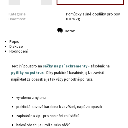
Kategorie:
Pomůcky a jiné doplňky pro psy
Hmotnost:
0.076 kg
Dotaz
Tisk
Popis
Diskuze
Hodnocení
Textilní pouzdro na
sáčky na psí exkrementy
-
zásobník na
pytlíky na psí trus
. Díky praktické karabině jej lze zavěsit
například za opasek a je tak vždy pohodlně po ruce.
vyrobeno z nylonu
praktická kovová karabina k zavěšení, např. za opasek
zapínání na zip - pro naplnění rolí sáčků
balení obsahuje 1 roli s 20 ks sáčků