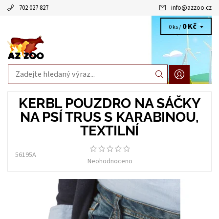
702 027 827
info
@
azzoo.cz
0 Kč
0 ks /
KERBL POUZDRO NA SÁČKY
NA PSÍ TRUS S KARABINOU,
TEXTILNÍ
56195A
Neohodnoceno