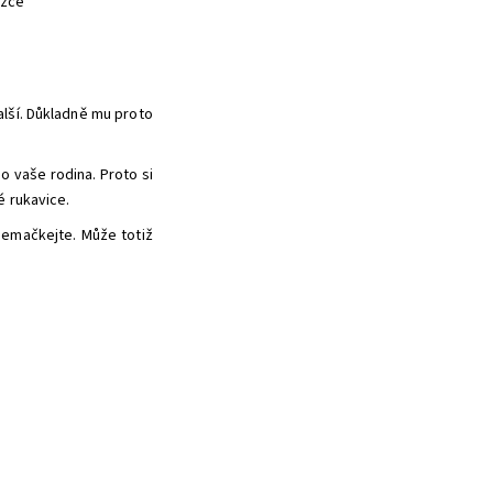
ožce
alší. Důkladně mu proto
o vaše rodina. Proto si
é rukavice.
 nemačkejte. Může totiž