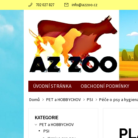
702 027 827
info
@
azzoo.cz
ÚVODNÍ STRÁNKA
OBCHODNÍ PODMÍNKY
JAK SLEPICÍM POMOCI ZVLÁDNOUT ZIMNÍ OBDO
Domů
PET a HOBBYCHOV
PSI
Péče o psy a hygien
KATEGORIE
PET a HOBBYCHOV
PL
PSI