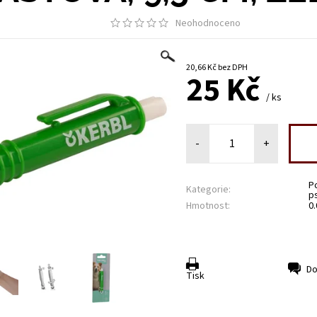
Neohodnoceno
20,66 Kč bez DPH
25 Kč
/ ks
-
+
P
Kategorie:
p
Hmotnost:
0
Do
Tisk