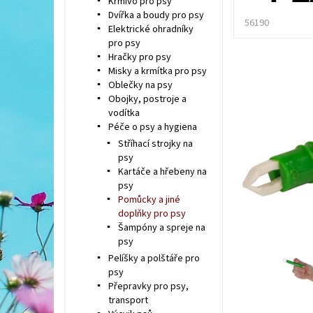
Krmivo pro psy
Dvířka a boudy pro psy
56190
Elektrické ohradníky
pro psy
Hračky pro psy
Misky a krmítka pro psy
Oblečky na psy
Obojky, postroje a
vodítka
Péče o psy a hygiena
Stříhací strojky na
psy
Kartáče a hřebeny na
psy
Pomůcky a jiné
doplňky pro psy
Šampóny a spreje na
psy
Pelíšky a polštáře pro
psy
Přepravky pro psy,
transport