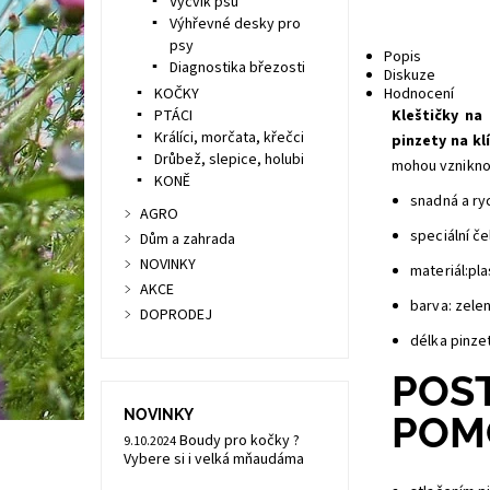
Výcvik psů
Výhřevné desky pro
psy
Popis
Diagnostika březosti
Diskuze
KOČKY
Hodnocení
PTÁCI
Kleštičky na 
Králíci, morčata, křečci
pinzety na kl
Drůbež, slepice, holubi
mohou vznikno
KONĚ
snadná a ry
AGRO
speciální če
Dům a zahrada
NOVINKY
materiál:pla
AKCE
barva: zelen
DOPRODEJ
délka pinze
POS
NOVINKY
POMO
Boudy pro kočky ?
9.10.2024
Vybere si i velká mňaudáma