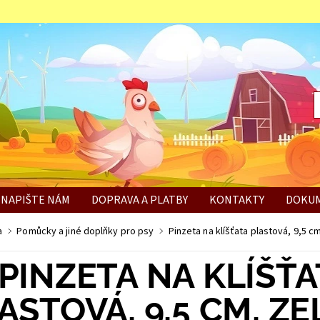
NAPIŠTE NÁM
DOPRAVA A PLATBY
KONTAKTY
DOKUM
BÍ
a
Pomůcky a jiné doplňky pro psy
Pinzeta na klíšťata plastová, 9,5 c
PINZETA NA KLÍŠŤA
ASTOVÁ, 9,5 CM, Z