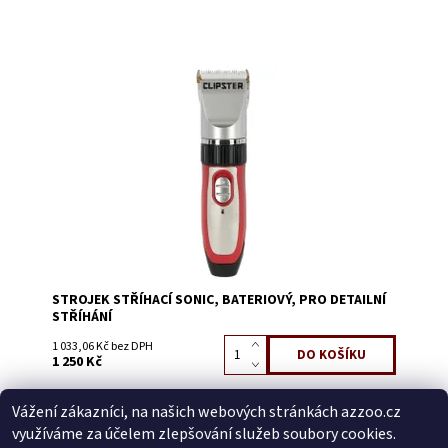
Dostupnost:
Skladem 1
Kód:
3485
STROJEK STŘÍHACÍ SONIC, BATERIOVÝ, PRO DETAILNÍ
STŘÍHÁNÍ
1 033,06 Kč bez DPH
1 250 Kč
Vážení zákazníci, na našich webových stránkách azzoo.cz
Buďte první, kdo napíše příspěvek k této položce.
využíváme za účelem zlepšování služeb soubory cookies.
Přidat komentář