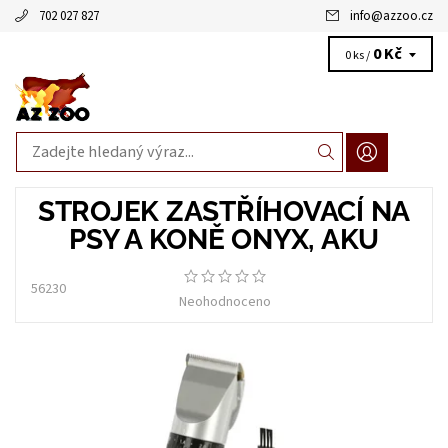
702 027 827
info
@
azzoo.cz
0 Kč
0 ks /
STROJEK ZASTŘÍHOVACÍ NA
PSY A KONĚ ONYX, AKU
56230
Neohodnoceno