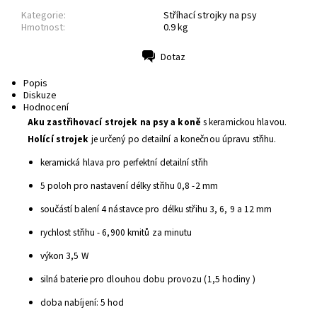
Kategorie:
Stříhací strojky na psy
Hmotnost:
0.9 kg
Dotaz
Tisk
Popis
Diskuze
Hodnocení
Aku zastřihovací strojek na psy a koně
s keramickou hlavou.
Holící strojek
je určený po detailní a konečnou úpravu střihu.
keramická hlava pro perfektní detailní střih
5 poloh pro nastavení délky střihu 0,8 -2 mm
součástí balení 4 nástavce pro délku střihu 3, 6, 9 a 12 mm
rychlost střihu - 6,900 kmitů za minutu
výkon 3,5 W
silná baterie pro dlouhou dobu provozu (1,5 hodiny )
doba nabíjení: 5 hod