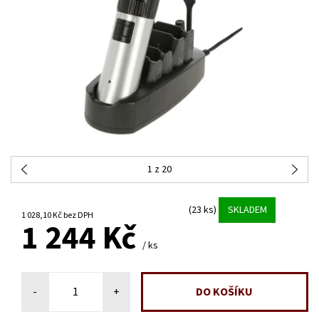
1
z 20
(23 ks)
SKLADEM
1 028,10 Kč bez DPH
1 244 Kč
/ ks
-
+