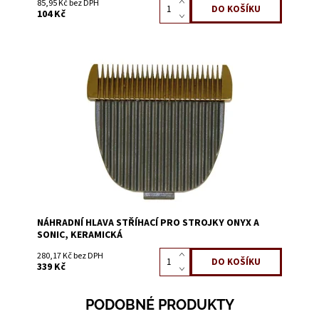
85,95 Kč bez DPH
104 Kč
Dostupnost:
Skladem 6
Kód:
56231
NÁHRADNÍ HLAVA STŘÍHACÍ PRO STROJKY ONYX A
SONIC, KERAMICKÁ
280,17 Kč bez DPH
339 Kč
PODOBNÉ PRODUKTY