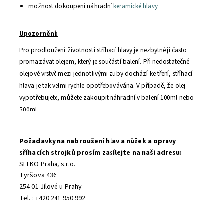
možnost dokoupení náhradní
keramické hlavy
Upozornění:
Pro prodloužení životnosti stříhací hlavy je nezbytné ji často
promazávat olejem, který je součástí balení. Při nedostatečné
olejové vrstvě mezi jednotlivými zuby dochází ke tření, stříhací
hlava je tak velmi rychle opotřebovávána. V případě, že olej
vypotřebujete, můžete zakoupit náhradní v balení 100ml nebo
500ml.
Požadavky na nabroušení hlav a nůžek a opravy
sříhacích strojků prosím zasílejte na naši adresu:
SELKO Praha, s.r.o.
Tyršova 436
254 01 Jílové u Prahy
Tel. : +420 241 950 992