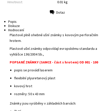
Hmotnost:
0.01 kg
Dotaz
Tisk
Popis
Diskuze
Hodnocení
Plastové plně ohebné ušní známky s kovovým perforačním
hrotem.
Plastové ušní známky odpovídají evropskému standardu a
vyhlášce 136/2004 Sb.,
POPSANÉ ZNÁMKY (SAMCE - část s hrotem) OD 001 - 100
popis se provádí laserem
flexibilní plyuretanový plast
kovový hrot
rozměry: 50 x 43 mm
Známky jsou vyráběny v základních barvách: