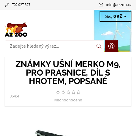
702 027 827
info
@
azzoo.cz
0 Kč
0 ks /
ZNÁMKY UŠNÍ MERKO M9,
PRO PRASNICE, DÍL S
HROTEM, POPSANÉ
0645F
Neohodnoceno