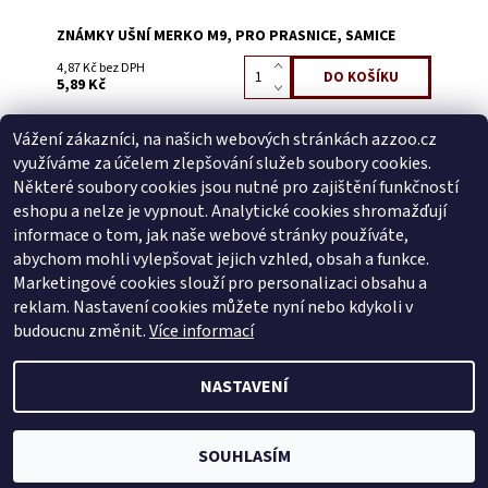
ZNÁMKY UŠNÍ MERKO M9, PRO PRASNICE, SAMICE
4,87 Kč bez DPH
5,89 Kč
Vážení zákazníci, na našich webových stránkách azzoo.cz
Buďte první, kdo napíše příspěvek k této položce.
využíváme za účelem zlepšování služeb soubory cookies.
Přidat komentář
Některé soubory cookies jsou nutné pro zajištění funkčností
Buďte první, kdo napíše příspěvek k této položce.
eshopu a nelze je vypnout. Analytické cookies shromažďují
informace o tom, jak naše webové stránky používáte,
Přidat hodnocení
abychom mohli vylepšovat jejich vzhled, obsah a funkce.
Marketingové cookies slouží pro personalizaci obsahu a
reklam. Nastavení cookies můžete nyní nebo kdykoli v
Zboží.cz
|
Heureka.cz
budoucnu změnit.
Více informací
NASTAVENÍ
2026 © AZ ZOO, všechna práva vyhrazena
Vytvořil Shoptet
SOUHLASÍM