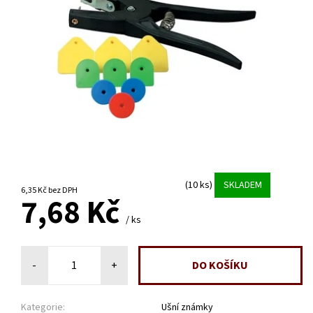
(10 ks)
SKLADEM
6,35 Kč bez DPH
7,68 Kč
/ ks
-
+
Kategorie:
Ušní známky