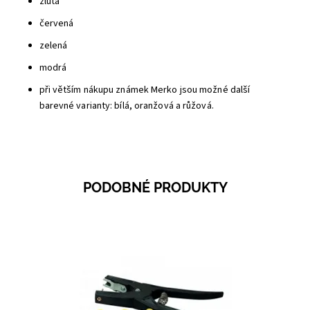
žlutá
červená
zelená
modrá
při větším nákupu známek Merko jsou možné další
barevné varianty: bílá, oranžová a růžová.
PODOBNÉ PRODUKTY
Dostupnost:
Skladem 479
Kód:
0645C