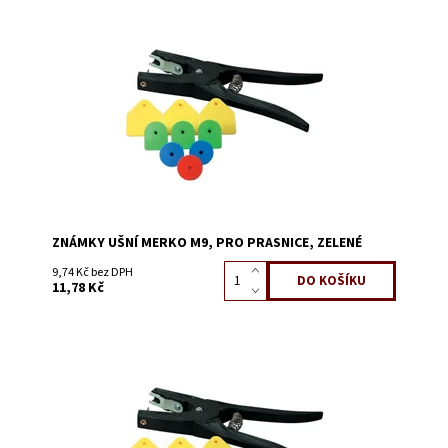
Dostupnost:
Skladem 388
Kód:
0645M
ZNÁMKY UŠNÍ MERKO M9, PRO PRASNICE, ZELENÉ
9,74 Kč bez DPH
11,78 Kč
Dostupnost:
Skladem 711
Kód:
0645J