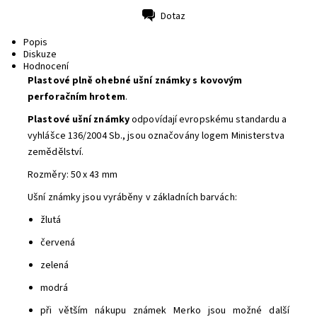
Dotaz
Tisk
Popis
Diskuze
Hodnocení
Plastové plně ohebné ušní známky s kovovým
perforačním hrotem
.
Plastové ušní známky
odpovídají evropskému standardu a
vyhlášce 136/2004 Sb., jsou označovány logem Ministerstva
zemědělství.
Rozměry: 50 x 43 mm
Ušní známky jsou vyráběny v základních barvách:
žlutá
červená
zelená
modrá
při větším nákupu známek Merko jsou možné další