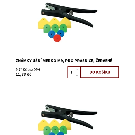
Kód:
0645L
ZNÁMKY UŠNÍ MERKO M9, PRO PRASNICE, ČERVENÉ
9,74 Kč bez DPH
11,78 Kč
Dostupnost:
Skladem 190
Kód:
0645K