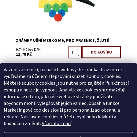
ZNÁMKY UŠNÍ MERKO M9, PRO PRASNICE, ŽLUTÉ
9,74 Kč bez DPH
11,78 Kč
Vážení zákazníci, na našich webových stránkách azzoo.cz
Buďte první, kdo napíše příspěvek k této položce.
využíváme za účelem zlepšování služeb soubory cookies.
Přidat komentář
Některé soubory cookies jsou nutné pro zajištění funkčností
Buďte první, kdo napíše příspěvek k této položce.
eshopu a nelze je vypnout. Analytické cookies shromažďují
informace o tom, jak naše webové stránky používáte,
Přidat hodnocení
abychom mohli vylepšovat jejich vzhled, obsah a funkce.
Marketingové cookies slouží pro personalizaci obsahu a
reklam. Nastavení cookies můžete nyní nebo kdykoli v
Zboží.cz
|
Heureka.cz
budoucnu změnit.
Více informací