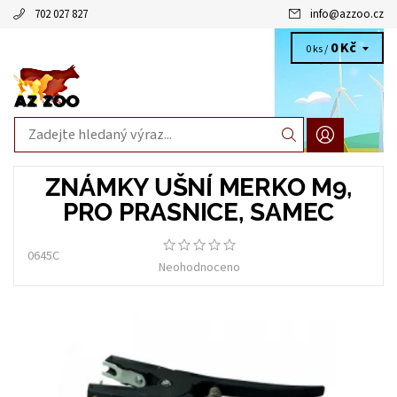
702 027 827
info
@
azzoo.cz
0 Kč
0 ks /
ZNÁMKY UŠNÍ MERKO M9,
PRO PRASNICE, SAMEC
0645C
Neohodnoceno