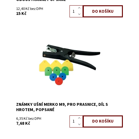
12,40 Kč bez DPH
15 Kč
Dostupnost:
Skladem 10
Kód:
0645F
ZNÁMKY UŠNÍ MERKO M9, PRO PRASNICE, DÍL S
HROTEM, POPSANÉ
6,35 Kč bez DPH
7,68 Kč