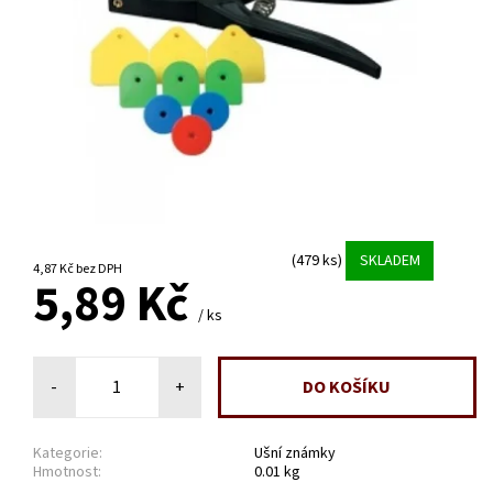
(479 ks)
SKLADEM
4,87 Kč bez DPH
5,89 Kč
/ ks
-
+
Kategorie:
Ušní známky
Hmotnost:
0.01 kg