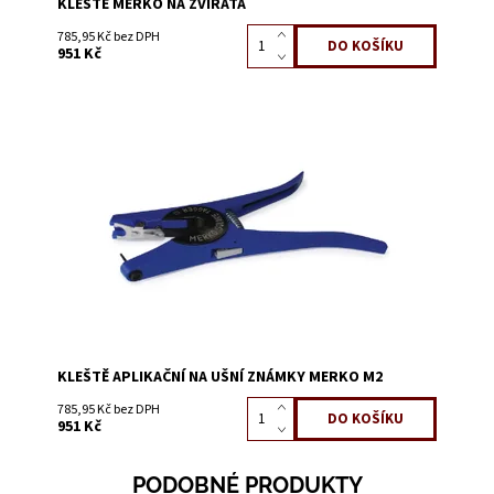
KLEŠTĚ MERKO NA ZVÍŘATA
785,95 Kč bez DPH
951 Kč
Dostupnost:
Na dotaz
Kód:
0631I
KLEŠTĚ APLIKAČNÍ NA UŠNÍ ZNÁMKY MERKO M2
785,95 Kč bez DPH
951 Kč
PODOBNÉ PRODUKTY