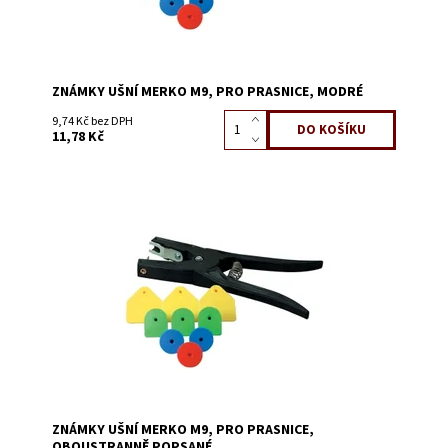
ZNÁMKY UŠNÍ MERKO M9, PRO PRASNICE, MODRÉ
9,74 Kč bez DPH
11,78 Kč
Dostupnost:
Na dotaz
Kód:
0645B
ZNÁMKY UŠNÍ MERKO M9, PRO PRASNICE,
OBOUSTRANNĚ POPSANÉ