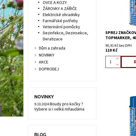
OVCE A KOZY
ŽÁROVKY A ZÁŘIČE
Elektrické ohradníky
Farmářské potřeby
Veterinární pomůcky
SPREJ ZNAČKOV
Dezinfekce, Dezinsekce,
TOPMARKER, 40
Deratizace
90,91 Kč bez DPH
Dům a zahrada
110 Kč
NOVINKY
AKCE
DOPRODEJ
NOVINKY
Boudy pro kočky ?
9.10.2024
Vybere si i velká mňaudáma
BLOG