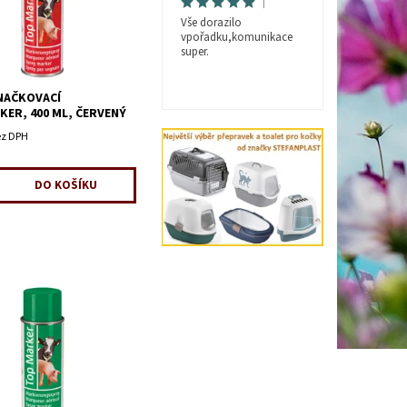
|
Vše dorazilo
vpořadku,komunikace
super.
NAČKOVACÍ
ER, 400 ML, ČERVENÝ
ez DPH