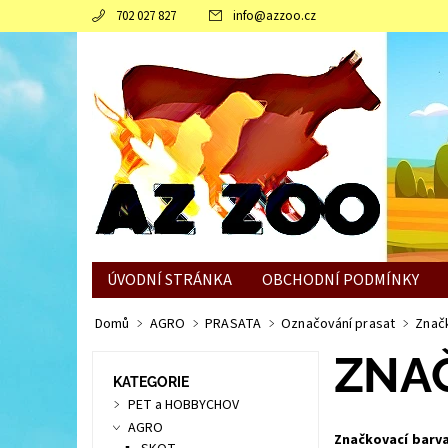
702 027 827
info
@
azzoo.cz
ÚVODNÍ STRÁNKA
OBCHODNÍ PODMÍNKY
JAK SLEPICÍM POMOCI ZVLÁDNOUT ZIMNÍ OBDO
Domů
AGRO
PRASATA
Označování prasat
Znač
ZNA
KATEGORIE
PET a HOBBYCHOV
AGRO
Značkovací barv