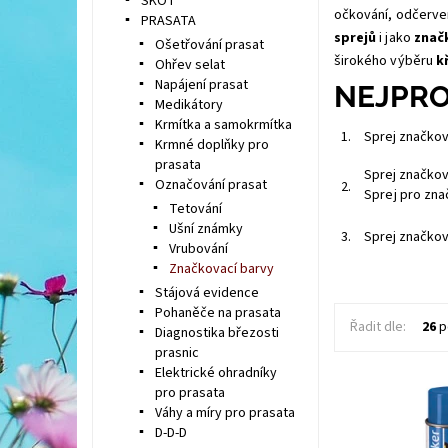
SKOT
očkování, odčerven
PRASATA
sprejů
i jako
znač
Ošetřování prasat
širokého výběru
k
Ohřev selat
Napájení prasat
NEJPRO
Medikátory
Krmítka a samokrmítka
1.
Sprej značkov
Krmné doplňky pro
prasata
Sprej značkov
Označování prasat
2.
Sprej pro zna
Tetování
Ušní známky
3.
Sprej značkov
Vrubování
Značkovací barvy
Stájová evidence
Pohaněče na prasata
Řadit dle:
26
p
Diagnostika březosti
prasnic
Elektrické ohradníky
pro prasata
Váhy a míry pro prasata
D-D-D