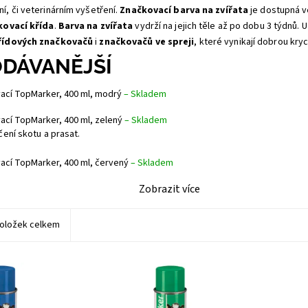
í, či veterinárním vyšetření.
Značkovací barva na zvířata
je dostupná 
kovací křída
.
Barva na zvířata
vydrží na jejich těle až po dobu 3 týdnů. 
řídových značkovačů
i
značkovačů ve spreji
, které vynikají dobrou kry
DÁVANĚJŠÍ
ací TopMarker, 400 ml, modrý
–
Skladem
ací TopMarker, 400 ml, zelený
–
Skladem
čení skotu a prasat.
ací TopMarker, 400 ml, červený
–
Skladem
Zobrazit více
oložek celkem