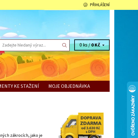
PŘIHLÁŠENÍ
0 ks /
0 Kč
ENTY KE STAŽENÍ
MOJE OBJEDNÁVKA
ných zákrocích, jako je