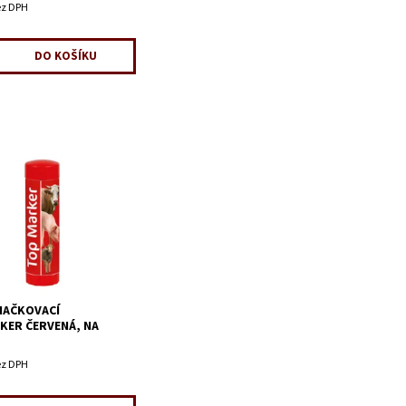
ez DPH
NAČKOVACÍ
ER ČERVENÁ, NA
ez DPH