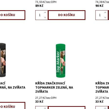
73,55 Kč bez DPH
74,38 Kč b
89 Kč
90 Kč
ACÍ
KŘÍDA ZNAČKOVACÍ
KŘÍDA Z
NÁ, NA ZVÍŘATA
TOPMARKER ZELENÁ, NA
TOPMARK
ZVÍŘATA
ZVÍŘATA
27,27 Kč bez DPH
27,27 Kč b
33 Kč
33 Kč