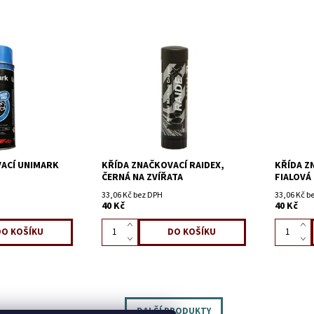
ACÍ UNIMARK
KŘÍDA ZNAČKOVACÍ RAIDEX,
KŘÍDA Z
ČERNÁ NA ZVÍŘATA
FIALOVÁ
33,06 Kč bez DPH
33,06 Kč b
40 Kč
40 Kč
DALŠÍ PRODUKTY