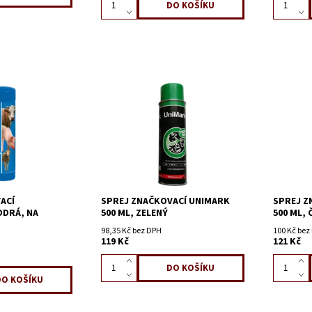
ACÍ
SPREJ ZNAČKOVACÍ UNIMARK
SPREJ Z
DRÁ, NA
500 ML, ZELENÝ
500 ML,
98,35 Kč bez DPH
100 Kč bez
119 Kč
121 Kč