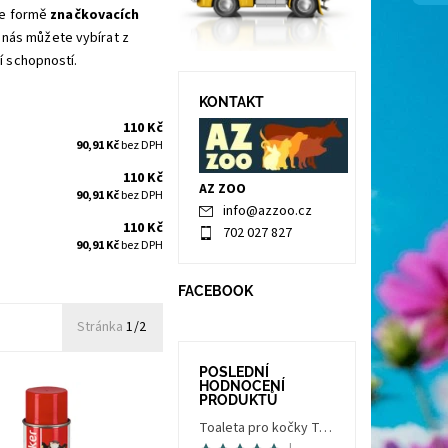
ve formě
značkovacích
U nás můžete vybírat z
cí schopností.
KONTAKT
110 Kč
90,91 Kč
bez DPH
110 Kč
AZ ZOO
90,91 Kč
bez DPH
info
@
azzoo.cz
110 Kč
702 027 827
90,91 Kč
bez DPH
FACEBOOK
Stránka
1/2
POSLEDNÍ
HODNOCENÍ
PRODUKTŮ
Toaleta pro kočky Trés Chic Indoor Filter, krytá - kočičí WC s filtrem, holubí šedá/bílá