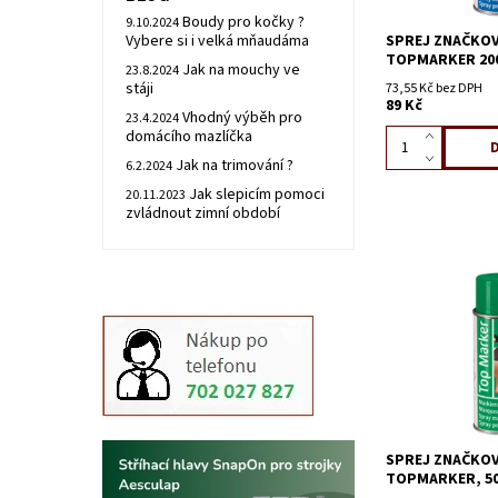
Boudy pro kočky ?
9.10.2024
SPREJ ZNAČKOV
Vybere si i velká mňaudáma
TOPMARKER 20
Jak na mouchy ve
23.8.2024
stáji
73,55 Kč bez DPH
89 Kč
Vhodný výběh pro
23.4.2024
domácího mazlíčka
Jak na trimování ?
6.2.2024
Jak slepicím pomoci
20.11.2023
zvládnout zimní období
SPREJ ZNAČKOV
TOPMARKER, 50