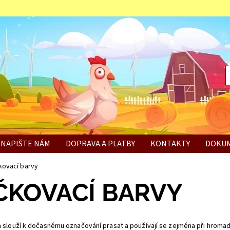
NAPIŠTE NÁM
DOPRAVA A PLATBY
KONTAKTY
DOKUM
BÍ
kovací barvy
ČKOVACÍ BARVY
a
slouží k dočasnému označování prasat a používají se zejména při hromad