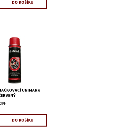
NAČKOVACÍ UNIMARK
 ČERVENÝ
 DPH