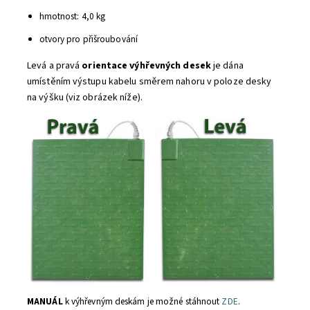
hmotnost: 4,0 kg
otvory pro přišroubování
Levá a pravá
orientace výhřevných desek
je dána
umístěním výstupu kabelu směrem nahoru v poloze desky
na výšku (viz obrázek níže).
MANUÁL
k výhřevným deskám je možné stáhnout
ZDE
.