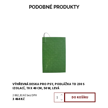
PODOBNÉ PRODUKTY
Dostupnost:
Skladem 1
Kód:
0122K
VÝHŘEVNÁ DESKA PRO PSY, PODLÁŽKA TD 230 S
IZOLACÍ, 70 X 40 CM, 50 W, LEVÁ
2 862,81 Kč bez DPH
3 464 Kč