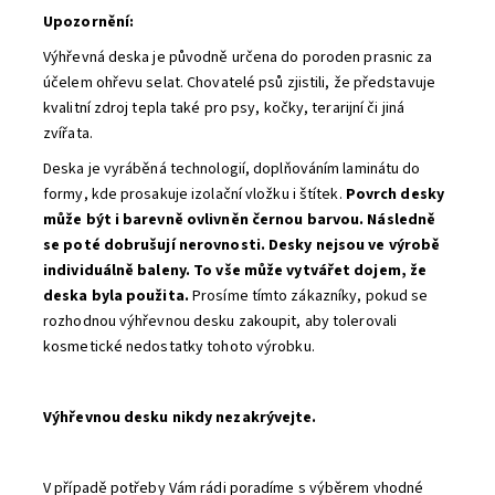
Upozornění:
Výhřevná deska je původně určena do poroden prasnic za
účelem ohřevu selat. Chovatelé psů zjistili, že představuje
kvalitní zdroj tepla také pro psy, kočky, terarijní či jiná
zvířata.
Deska je vyráběná technologií, doplňováním laminátu do
formy, kde prosakuje izolační vložku i štítek.
Povrch desky
může být i barevně ovlivněn černou barvou. Následně
se poté dobrušují nerovnosti. Desky nejsou ve výrobě
individuálně baleny. To vše může vytvářet dojem, že
deska byla použita.
Prosíme tímto zákazníky, pokud se
rozhodnou výhřevnou desku zakoupit, aby tolerovali
kosmetické nedostatky tohoto výrobku.
Výhřevnou desku nikdy nezakrývejte.
V případě potřeby Vám rádi poradíme s výběrem vhodné