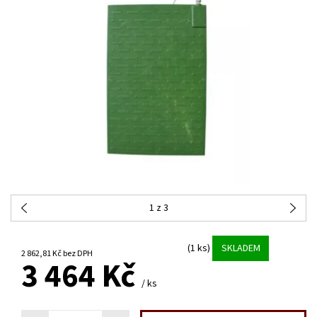
1
z 3
(1 ks)
SKLADEM
2 862,81 Kč bez DPH
3 464 Kč
/ ks