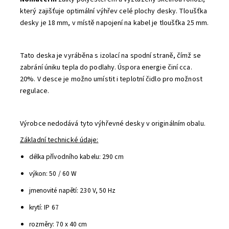
který zajišťuje optimální výhřev celé plochy desky. Tloušťka
desky je 18 mm, v místě napojení na kabel je tloušťka 25 mm.
Tato deska je vyráběna s izolací na spodní straně, čímž se
zabrání úniku tepla do podlahy. Úspora energie činí cca.
20%. V desce je možno umístit i teplotní čidlo pro možnost
regulace.
Výrobce nedodává tyto výhřevné desky v originálním obalu.
Základní technické údaje:
délka přívodního kabelu: 290 cm
výkon: 50 / 60 W
jmenovité napětí: 230 V, 50 Hz
krytí: IP 67
rozměry: 70 x 40 cm