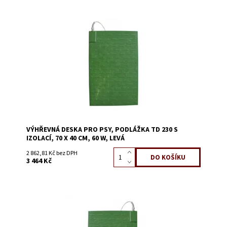
Dostupnost:
Skladem 2
Kód:
0122I
VÝHŘEVNÁ DESKA PRO PSY, PODLÁŽKA TD 230 S
IZOLACÍ, 70 X 40 CM, 60 W, LEVÁ
2 862,81 Kč bez DPH
3 464 Kč
Dostupnost:
Skladem 1
Kód:
0122CH