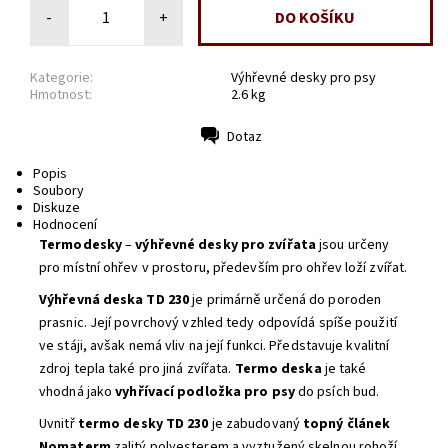
-
+
Kategorie:
Výhřevné desky pro psy
Hmotnost:
2.6 kg
Dotaz
Tisk
Popis
Soubory
Diskuze
Hodnocení
Termodesky
–
výhřevné desky pro zvířata
jsou určeny
pro místní ohřev v prostoru, především pro ohřev loží zvířat.
Výhřevná deska TD 230
je primárně určená do poroden
prasnic. Její povrchový vzhled tedy odpovídá spíše použití
ve stáji, avšak nemá vliv na její funkci. Představuje kvalitní
zdroj tepla také pro jiná zvířata.
Termo deska
je také
vhodná jako
vyhřívací podložka pro psy
do psích bud.
Uvnitř
termo desky TD 230
je zabudovaný
topný článek
Nomaterm
zalitý polyesterem a vyztužený skelnou rohoží,