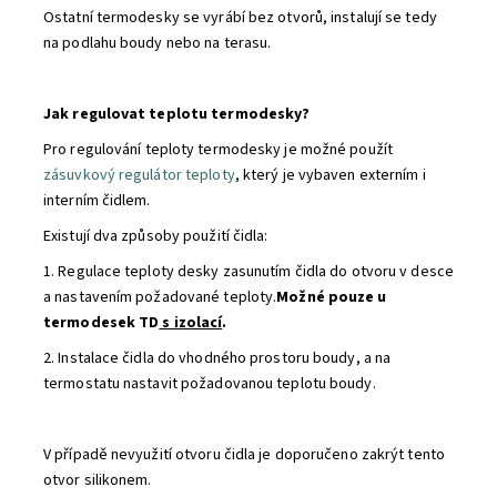
Ostatní termodesky se vyrábí bez otvorů, instalují se tedy
na podlahu boudy nebo na terasu.
Jak regulovat teplotu termodesky?
Pro regulování teploty termodesky je možné použít
zásuvkový regulátor teploty
, který je vybaven externím i
interním čidlem.
Existují dva způsoby použití čidla:
1. Regulace teploty desky zasunutím čidla do otvoru v desce
a nastavením požadované teploty.
Možné pouze u
termodesek TD
s izolací
.
2. Instalace čidla do vhodného prostoru boudy, a na
termostatu nastavit požadovanou teplotu boudy.
V případě nevyužití otvoru čidla je doporučeno zakrýt tento
otvor silikonem.