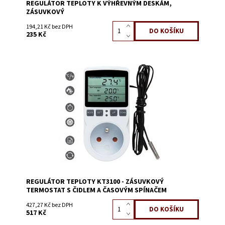
REGULÁTOR TEPLOTY K VÝHŘEVNÝM DESKÁM,
ZÁSUVKOVÝ
194,21 Kč bez DPH
235 Kč
Dostupnost:
Skladem 11
Kód:
0999N
REGULÁTOR TEPLOTY KT3100 - ZÁSUVKOVÝ
TERMOSTAT S ČIDLEM A ČASOVÝM SPÍNAČEM
427,27 Kč bez DPH
517 Kč