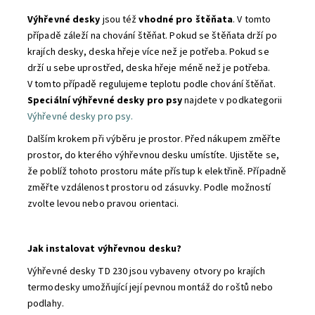
Výhřevné desky
jsou též
vhodné pro štěňata
. V tomto
případě záleží na chování štěňat. Pokud se štěňata drží po
krajích desky, deska hřeje více než je potřeba. Pokud se
drží u sebe uprostřed, deska hřeje méně než je potřeba.
V tomto případě regulujeme teplotu podle chování štěňat.
Speciální výhřevné desky pro psy
najdete v podkategorii
Výhřevné desky pro psy.
Dalším krokem při výběru je prostor. Před nákupem změřte
prostor, do kterého výhřevnou desku umístíte. Ujistěte se,
že poblíž tohoto prostoru máte přístup k elektřině. Případně
změřte vzdálenost prostoru od zásuvky. Podle možností
zvolte levou nebo pravou orientaci.
Jak instalovat výhřevnou desku?
Výhřevné desky TD 230 jsou vybaveny otvory po krajích
termodesky umožňující její pevnou montáž do roštů nebo
podlahy.