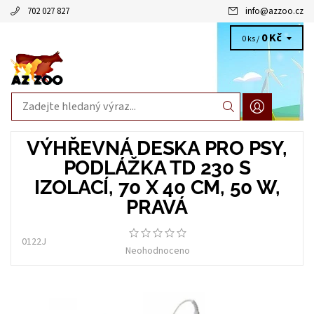
702 027 827
info
@
azzoo.cz
0 Kč
0 ks /
VÝHŘEVNÁ DESKA PRO PSY,
PODLÁŽKA TD 230 S
IZOLACÍ, 70 X 40 CM, 50 W,
PRAVÁ
0122J
Neohodnoceno