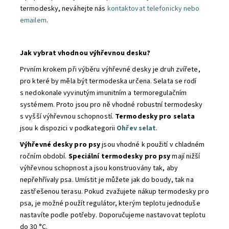
termodesky, neváhejte nás
kontaktovat telefonicky nebo
emailem
.
Jak vybrat vhodnou výhřevnou desku?
Prvním krokem při výběru výhřevné desky je druh zvířete,
pro které by měla být termodeska určena. Selata se rodí
s nedokonale vyvinutým imunitním a termoregulačním
systémem. Proto jsou pro ně vhodné robustní termodesky
s vyšší výhřevnou schopností.
Termodesky pro selata
jsou k dispozici v podkategorii
Ohřev selat
.
Výhřevné desky pro psy
jsou vhodné k použití v chladném
ročním období.
Speciální
termodesky pro psy
mají nižší
výhřevnou schopnost a jsou konstruovány tak, aby
nepřehřívaly psa. Umístit je můžete jak do boudy, tak na
zastřešenou terasu. Pokud zvažujete nákup termodesky pro
psa, je možné použít regulátor, kterým teplotu jednoduše
nastavíte podle potřeby. Doporučujeme nastavovat teplotu
do 30 °C.