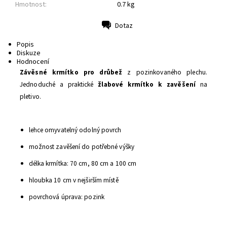
Hmotnost:
0.7 kg
Dotaz
Tisk
Popis
Diskuze
Hodnocení
Závěsné krmítko pro drůbež
z pozinkovaného plechu.
Jednoduché a praktické
žlabové krmítko
k zavěšení
na
pletivo.
lehce omyvatelný odolný povrch
možnost zavěšení do potřebné výšky
délka krmítka: 70 cm, 80 cm a 100 cm
hloubka 10 cm v nejširším místě
povrchová úprava: pozink