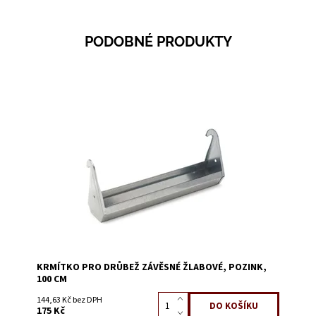
PODOBNÉ PRODUKTY
Dostupnost:
Skladem 7
Kód:
52538D
KRMÍTKO PRO DRŮBEŽ ZÁVĚSNÉ ŽLABOVÉ, POZINK,
100 CM
144,63 Kč bez DPH
175 Kč