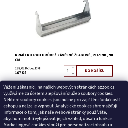
Kód:
52538C
KRMÍTKO PRO DRŮBEŽ ZÁVĚSNÉ ŽLABOVÉ, POZINK, 90
CM
138,02 Kč bez DPH
167 Kč
Vážení zákazníci, na našich webových stránkách azzoo.cz
Buďte první, kdo napíše příspěvek k této položce.
využíváme za účelem zlepšování služeb soubory cookies.
Přidat komentář
Některé soubory cookies jsou nutné pro zajištění funkčností
Buďte první, kdo napíše příspěvek k této položce.
eshopu a nelze je vypnout. Analytické cookies shromažďují
informace o tom, jak naše webové stránky používáte,
Přidat hodnocení
abychom mohli vylepšovat jejich vzhled, obsah a funkce.
Marketingové cookies slouží pro personalizaci obsahu a