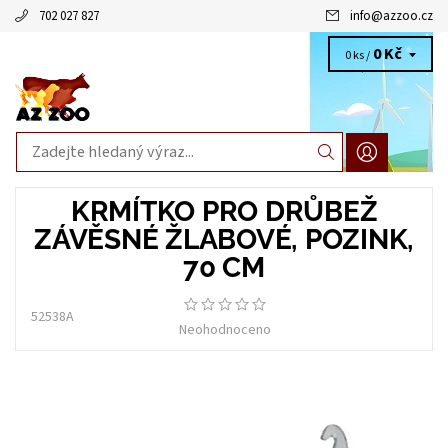
702 027 827
info
@
azzoo.cz
0 Kč
0 ks /
KRMÍTKO PRO DRŮBEŽ
ZÁVĚSNÉ ŽLABOVÉ, POZINK,
70 CM
52538A
Neohodnoceno