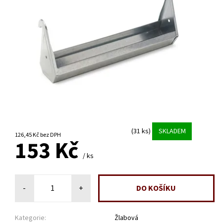
(31 ks)
SKLADEM
126,45 Kč bez DPH
153 Kč
/ ks
-
+
Kategorie:
Žlabová