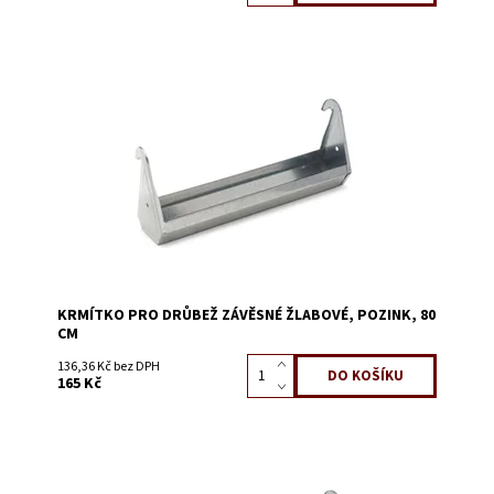
Dostupnost:
Skladem 35
Kód:
52538B
KRMÍTKO PRO DRŮBEŽ ZÁVĚSNÉ ŽLABOVÉ, POZINK, 80
CM
136,36 Kč bez DPH
165 Kč
Dostupnost:
Skladem 7