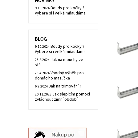
NOVINKY
Boudy pro kočky ?
9.10.2024
Vybere si i velká mňaudáma
BLOG
Boudy pro kočky ?
9.10.2024
Vybere si i velká mňaudáma
Jak na mouchy ve
23.8.2024
stáji
Vhodný výběh pro
23.4.2024
domácího mazlíčka
Jak na trimování ?
6.2.2024
Jak slepicím pomoci
20.11.2023
zvládnout zimní období