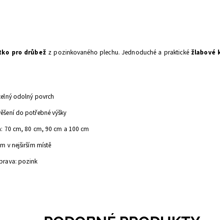
tko pro drůbež
z pozinkovaného plechu. Jednoduché a praktické
žlabové 
telný odolný povrch
ěšení do potřebné výšky
a: 70 cm, 80 cm, 90 cm a 100 cm
m v nejširším místě
prava: pozink