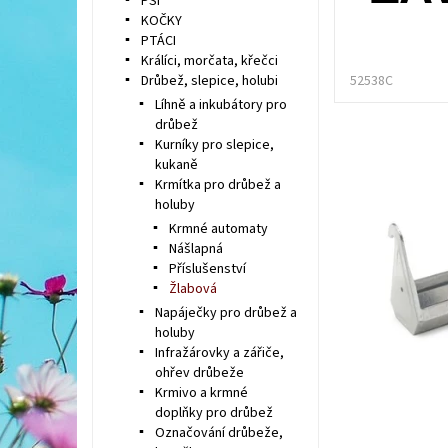
PSI
KOČKY
PTÁCI
Králíci, morčata, křečci
Drůbež, slepice, holubi
52538C
Líhně a inkubátory pro
drůbež
Kurníky pro slepice,
kukaně
Krmítka pro drůbež a
holuby
Krmné automaty
Nášlapná
Příslušenství
Žlabová
Napáječky pro drůbež a
holuby
Infražárovky a zářiče,
ohřev drůbeže
Krmivo a krmné
doplňky pro drůbež
Označování drůbeže,