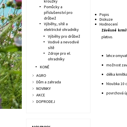
kroužky
Pomůcky a
příslušenství pro
Popis
drůbež
Diskuze
Výběhy, sítě a
Hodnocení
elektrické ohradníky
Závěsné krmí
Výběhy pro drůbež
pletivo.
Vodivé a nevodivé
sítě
Zdroje pro el.
lehce omyva
ohradníky
možnost zav
KONĚ
délka krmítk
AGRO
Dům a zahrada
hloubka 10 c
NOVINKY
povrchová ú
AKCE
DOPRODEJ