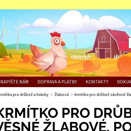
NAPIŠTE NÁM
DOPRAVA A PLATBY
KONTAKTY
DOKUM
BÍ
Krmítka pro drůbež a holuby
Žlabová
Krmítko pro drůbež závěsné žl
KRMÍTKO PRO DRŮ
VĚSNÉ ŽLABOVÉ, PO