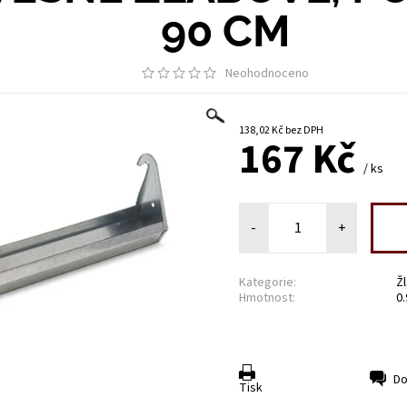
90 CM
Neohodnoceno
138,02 Kč bez DPH
167 Kč
/ ks
-
+
Kategorie:
Ž
Hmotnost:
0.
Do
Tisk