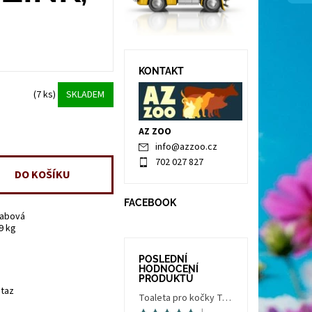
KONTAKT
(7 ks)
SKLADEM
AZ ZOO
info
@
azzoo.cz
702 027 827
FACEBOOK
labová
9 kg
POSLEDNÍ
HODNOCENÍ
PRODUKTŮ
taz
Toaleta pro kočky Trés Chic Indoor Filter, krytá - kočičí WC s filtrem, holubí šedá/bílá