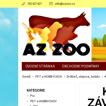
702 027 827
info
@
azzoo.cz
ÚVODNÍ STRÁNKA
OBCHODNÍ PODMÍNKY
JAK SLEPICÍM POMOCI ZVLÁDNOUT ZIMNÍ OBDO
Domů
PET a HOBBYCHOV
Drůbež, slepice, holubi
KATEGORIE
Psi
ZÁ
PET a HOBBYCHOV