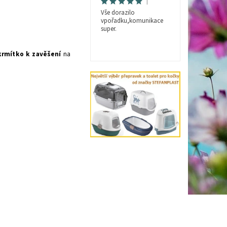
|
Vše dorazilo
vpořadku,komunikace
super.
krmítko
k zavěšení
na