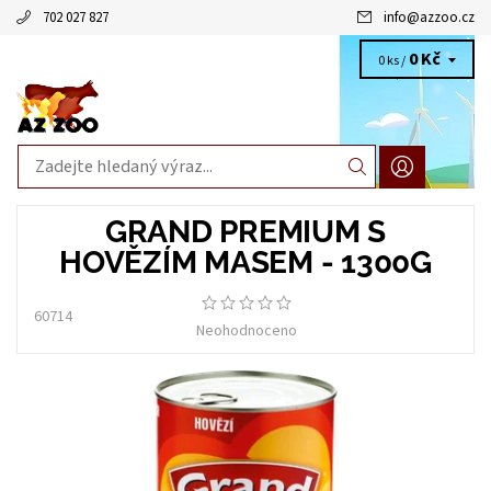
702 027 827
info
@
azzoo.cz
0 Kč
0 ks /
GRAND PREMIUM S
HOVĚZÍM MASEM - 1300G
60714
Neohodnoceno