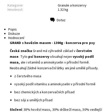
Kategorie:
Granule a konzervy
Hmotnost:
1.32 kg
Dotaz
Tisk
Popis
Diskuze
Hodnocení
GRAND s hovězím masem - 1300g - konzerva pro psy
Česká značka
Grand má výhradně základ v
čerstvém
mase
. Tyto
psí konzervy
obsahují nejen
vysoký podíl
masa,
ale i vitamínů a aminokyselin v přírodní formě.
Neobsahují žádné konzervační látky ani jiné umělé přísady.
z čerstvého masa
vysoký podíl vitamínu a aminokyselin v přírodní formě
bez chemických a konzervačních přísad
bez sóji a umělých přísad
Složení
: 38% hovězí maso, 30% drůbeží maso, 30% vedlejší