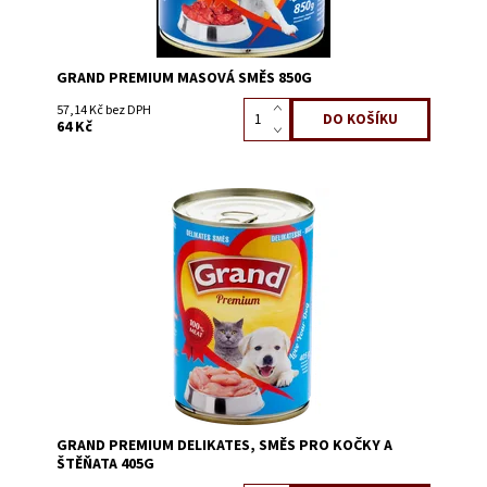
GRAND PREMIUM MASOVÁ SMĚS 850G
57,14 Kč bez DPH
64 Kč
Dostupnost:
Skladem 24
Kód:
60702
GRAND PREMIUM DELIKATES, SMĚS PRO KOČKY A
ŠTĚŇATA 405G