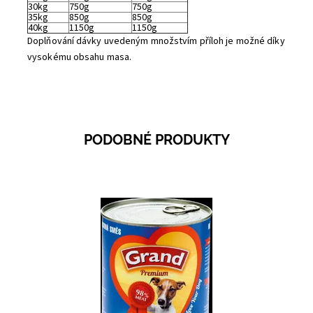
30kg
750g
750g
35kg
850g
850g
40kg
1150g
1150g
Doplňování dávky uvedeným množstvím příloh je možné díky
vysokému obsahu masa.
PODOBNÉ PRODUKTY
Dostupnost:
Skladem 7
Kód:
60703