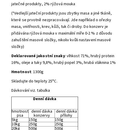
jatečné produkty, 2% rýžová mouka
(*Vedlejší jateční produkty jsou zbytky masa a jiné tkáně,
které se prvotně nezpracovávají. Jde například o ořezky
masa, vnitřnosti, krev, kůži, tuk či droby. Do konzerv je
přidávána rýžová mouka v maximální míře 0-2 % z důvodu
zahuštění masové složky, nikoliv kvůli nastavení masové
složky)
Deklarované jakostní znaky
: vlhkost 71%, hrubý protein
16%, oleje a tuky 9,8%, hrubý popel 3%, hrubá vláknina 1%
Hmotnost
: 1300g
Skladujte do teploty 25°C.
Dávkování viz. tabulka
Denní dávka
hmotnost
denní dávka
denní dávka
psa
konzervy
přílohy
5kg
150g
150g
10kg
250g
250g
20kg
500g
500g