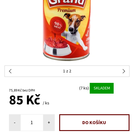
1
z 2
(7 ks)
SKLADEM
75,89 Kč bez DPH
85 Kč
/ ks
-
+