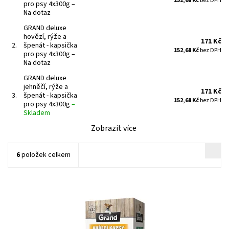
152,68 Kč
bez DPH
pro psy 4x300g
–
Na dotaz
GRAND deluxe
hovězí, rýže a
171 Kč
2.
špenát - kapsička
152,68 Kč
bez DPH
pro psy 4x300g
–
Na dotaz
GRAND deluxe
jehněčí, rýže a
171 Kč
3.
špenát - kapsička
152,68 Kč
bez DPH
pro psy 4x300g
–
Skladem
Zobrazit více
6
položek celkem