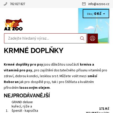
702 027 827
info
@
azzoo.cz
0 Kč
0 ks /
KRMNÉ DOPLŇKY
Krmné doplňky pro psy
jsou důležitou součástí
krmiva a
vitaminů pro psy
, pro zajištění dostatečného přísunu vitamínů pro
zdraví, dobrou kondici, lesklou srst. Můžete volit mezi
směsí
Roboran
jak pro dospělé psy, tak i pro štěňata a kvalitním
přírodním
lososovým olejem
.
NEJPRODÁVANĚJŠÍ
GRAND deluxe
kuřecí, rýže a
171 Kč
1.
špenát - kapsička