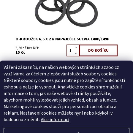
O-KROUŽEK 6,5 X 2 K NAPAJEČCE SUEVIA 140P/149P
8,26 Kč bez DPH
10 Kč
Vážení zákazníci, na našich webových stránkách azzoo.cz
Buďte první, kdo napíše příspěvek k této položce.
využíváme za účelem zlepšování služeb soubory cookies.
Přidat komentář
Některé soubory cookies jsou nutné pro zajištění funkčností
Buďte první, kdo napíše příspěvek k této položce.
eshopu a nelze je vypnout. Analytické cookies shromažďují
informace o tom, jak naše webové stránky používáte,
Přidat hodnocení
abychom mohli vylepšovat jejich vzhled, obsah a funkce.
Marketingové cookies slouží pro personalizaci obsahu a
reklam. Nastavení cookies můžete nyní nebo kdykoli v
Zboží.cz
|
Heureka.cz
budoucnu změnit.
Více informací