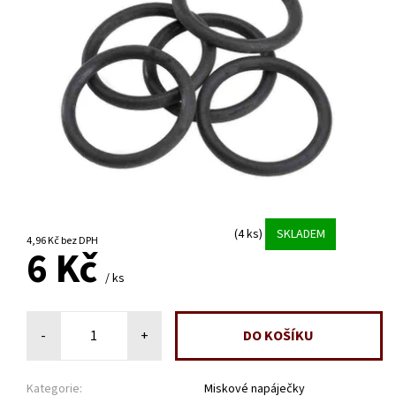
(4 ks)
SKLADEM
4,96 Kč bez DPH
6 Kč
/ ks
-
+
Kategorie:
Miskové napáječky