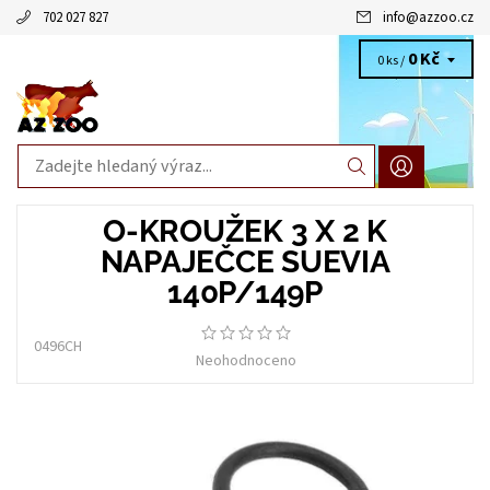
702 027 827
info
@
azzoo.cz
0 Kč
0 ks /
O-KROUŽEK 3 X 2 K
NAPAJEČCE SUEVIA
140P/149P
0496CH
Neohodnoceno