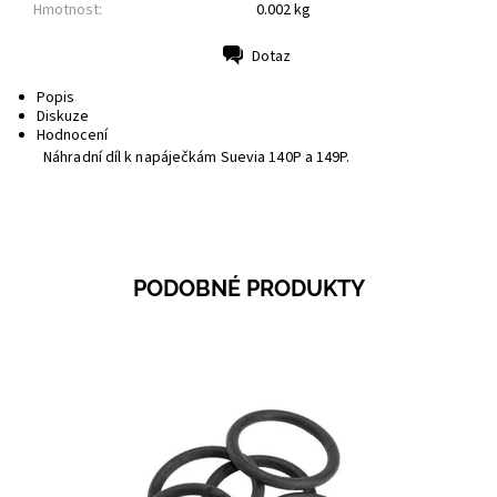
Hmotnost:
0.002 kg
Dotaz
Tisk
Popis
Diskuze
Hodnocení
Náhradní díl k napáječkám Suevia 140P a 149P.
PODOBNÉ PRODUKTY
Dostupnost:
Skladem 5
Kód:
0496H