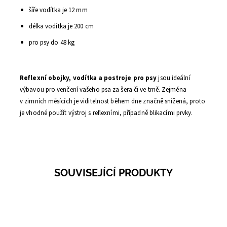
šíře vodítka je 12 mm
délka vodítka je 200 cm
pro psy do 48 kg
Reflexní obojky, vodítka a postroje pro psy
jsou ideální
výbavou pro venčení vašeho psa za šera či ve tmě. Zejména
v zimních měsících je viditelnost během dne značně snížená, proto
je vhodné použít výstroj s
reflexními, případně blikacími prvky.
SOUVISEJÍCÍ PRODUKTY