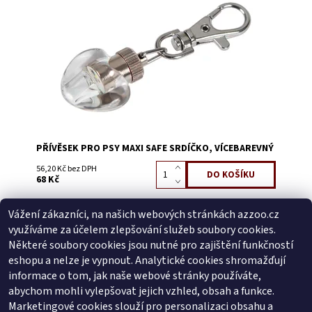
Dostupnost:
Skladem 1
Kód:
57407
PŘÍVĚSEK PRO PSY MAXI SAFE SRDÍČKO, VÍCEBAREVNÝ
56,20 Kč bez DPH
68 Kč
Vážení zákazníci, na našich webových stránkách azzoo.cz
Buďte první, kdo napíše příspěvek k této položce.
využíváme za účelem zlepšování služeb soubory cookies.
Přidat komentář
Některé soubory cookies jsou nutné pro zajištění funkčností
Buďte první, kdo napíše příspěvek k této položce.
eshopu a nelze je vypnout. Analytické cookies shromažďují
informace o tom, jak naše webové stránky používáte,
Přidat hodnocení
abychom mohli vylepšovat jejich vzhled, obsah a funkce.
Marketingové cookies slouží pro personalizaci obsahu a