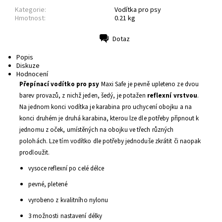
Kategorie:
Vodítka pro psy
Hmotnost:
0.21 kg
Dotaz
Tisk
Popis
Diskuze
Hodnocení
Přepínací vodítko
pro psy
Maxi Safe je pevně upleteno ze dvou
barev provazů, z nichž jeden, šedý, je potažen
reflexní vrstvou
.
Na jednom konci vodítka je
karabina pro uchycení obojku a na
konci druhém je druhá karabina, kterou lze dle potřeby připnout k
jednomu z oček, umístěných na obojku ve třech různých
polohách. Lze tím vodítko dle potřeby jednoduše zkrátit či naopak
prodloužit.
vysoce reflexní po celé délce
pevné, pletené
vyrobeno z kvalitního nylonu
3 možnosti nastavení délky