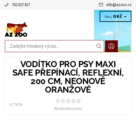
702 027 827
info
@
azzoo.cz
0 Kč
0 ks /
VODÍTKO PRO PSY MAXI
SAFE PŘEPÍNACÍ, REFLEXNÍ,
200 CM, NEONOVĚ
ORANŽOVÉ
57787H
Neohodnoceno