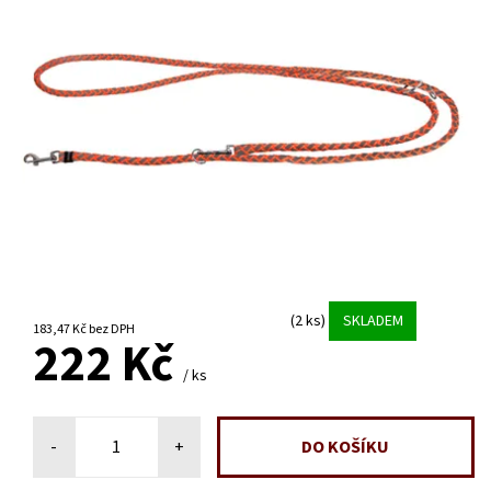
(2 ks)
SKLADEM
183,47 Kč bez DPH
222 Kč
/ ks
-
+