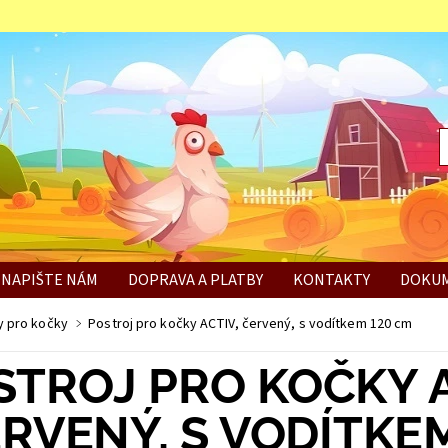
NAPIŠTE NÁM
DOPRAVA A PLATBY
KONTAKTY
DOKUM
BÍ
y pro kočky
Postroj pro kočky ACTIV, červený, s vodítkem 120 cm
STROJ PRO KOČKY A
RVENÝ, S VODÍTKE