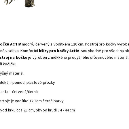
kočku ACTIV
modrý, červený
s vodítkem 120 cm. Postroj pro kočky vyrob
tně vodítka.
Komfortní
kšíry pro kočky Activ
jsou vhodné pro všechna p
stroj na kočku
je vyroben z měkkého prodyšného síťovinového materiálu
i kočičku.
yšný materiál
lékání pomocí plastové přezky
ianta – červená/černá
stroje je vodítko 120 cm černé barvy
vod krku cca 28 cm, obvod hrudi 34 - 44 cm