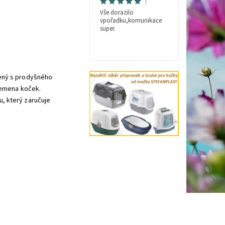
|
Vše dorazilo
vpořadku,komunikace
super.
ený s prodyšného
lemena koček.
, který zaručuje