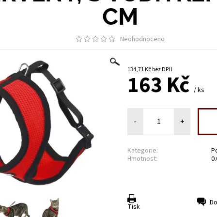
CM
Neohodnoceno
134,71 Kč bez DPH
163 Kč
/ ks
-
+
Kategorie:
P
Hmotnost:
0
Do
Tisk