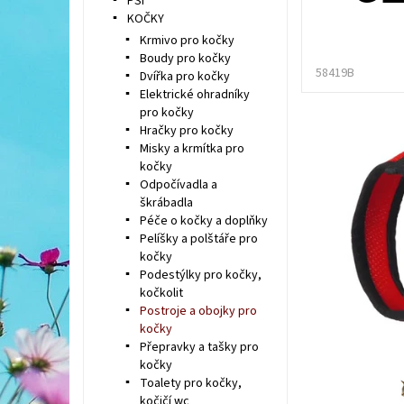
PSI
KOČKY
Krmivo pro kočky
Boudy pro kočky
58419B
Dvířka pro kočky
Elektrické ohradníky
pro kočky
Hračky pro kočky
Misky a krmítka pro
kočky
Odpočívadla a
škrábadla
Péče o kočky a doplňky
Pelíšky a polštáře pro
kočky
Podestýlky pro kočky,
kočkolit
Postroje a obojky pro
kočky
Přepravky a tašky pro
kočky
Toalety pro kočky,
kočičí wc