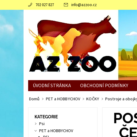
702 027 827
info
@
azzoo.cz
ÚVODNÍ STRÁNKA
OBCHODNÍ PODMÍNKY
JAK SLEPICÍM POMOCI ZVLÁDNOUT ZIMNÍ OBDO
Domů
PET a HOBBYCHOV
KOČKY
Postroje a obojk
PO
KATEGORIE
Psi
ČE
PET a HOBBYCHOV