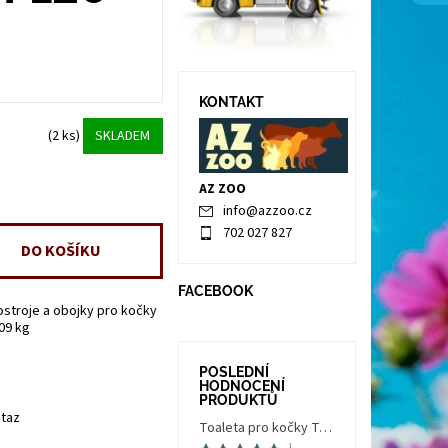
KONTAKT
(2 ks)
SKLADEM
AZ ZOO
info
@
azzoo.cz
702 027 827
FACEBOOK
ostroje a obojky pro kočky
.09 kg
POSLEDNÍ
HODNOCENÍ
PRODUKTŮ
taz
Toaleta pro kočky Trés Chic Indoor Filter, krytá - kočičí WC s filtrem, holubí šedá/bílá