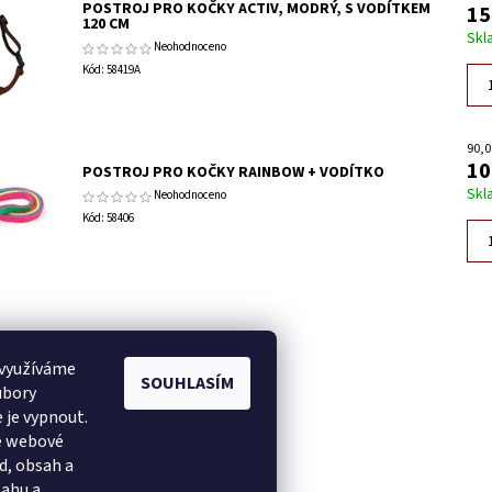
POSTROJ PRO KOČKY ACTIV, MODRÝ, S VODÍTKEM
15
120 CM
Skl
Neohodnoceno
Kód:
58419A
90,0
10
POSTROJ PRO KOČKY RAINBOW + VODÍTKO
Skl
Neohodnoceno
Kód:
58406
do napíše příspěvek k této položce.
 využíváme
SOUHLASÍM
omentář
ubory
do napíše příspěvek k této položce.
 je vypnout.
še webové
ocení
d, obsah a
sahu a