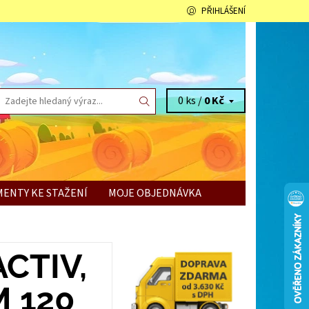
PŘIHLÁŠENÍ
0 ks /
0 Kč
ENTY KE STAŽENÍ
MOJE OBJEDNÁVKA
CTIV,
M 120