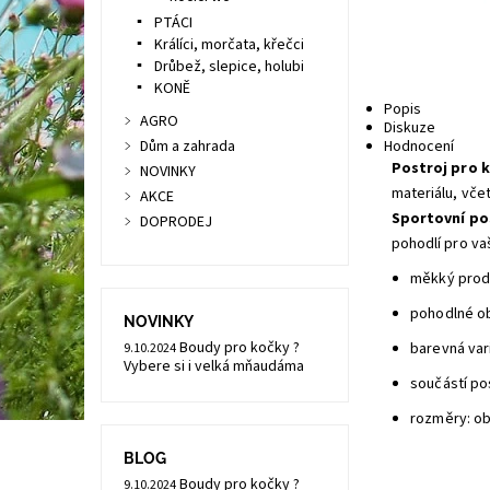
PTÁCI
Králíci, morčata, křečci
Drůbež, slepice, holubi
KONĚ
Popis
AGRO
Diskuze
Dům a zahrada
Hodnocení
Postroj pro 
NOVINKY
materiálu, vče
AKCE
Sportovní po
DOPRODEJ
pohodlí pro vaš
měkký prod
pohodlné ob
NOVINKY
Boudy pro kočky ?
barevná var
9.10.2024
Vybere si i velká mňaudáma
součástí po
rozměry: ob
BLOG
Boudy pro kočky ?
9.10.2024