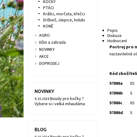
KOČKY
PTÁCI
Králíci, morčata, křečci
Drůbež, slepice, holubi
KONĚ
Popis
AGRO
Diskuze
Hodnocení
Dům a zahrada
Postroj pro 
NOVINKY
nastavitelné o
AKCE
DOPRODEJ
Kód zboží
Vel
57886a
XS
NOVINKY
57886b
S
Boudy pro kočky ?
9.10.2024
57886c
XS
Vybere si i velká mňaudáma
57886d
S
BLOG