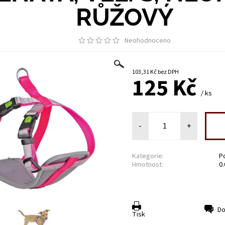
RŮŽOVÝ
Neohodnoceno
103,31 Kč bez DPH
125 Kč
/ ks
-
+
Kategorie:
P
Hmotnost:
0
Do
Tisk