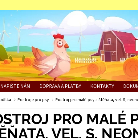
NAPIŠTE NÁM
DOPRAVA A PLATBY
KONTAKTY
DOKUM
BÍ
odítka
Postroje pro psy
Postroj pro malé psy a štěňata, vel. S, neo
OSTROJ PRO MALÉ P
ĚŇATA, VEL. S, NE