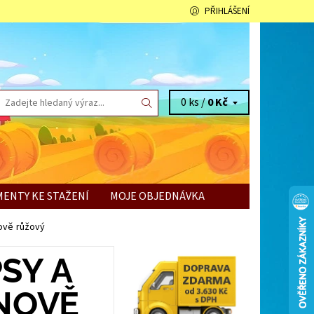
PŘIHLÁŠENÍ
0 ks /
0 Kč
ENTY KE STAŽENÍ
MOJE OBJEDNÁVKA
nově růžový
SY A
ONOVĚ