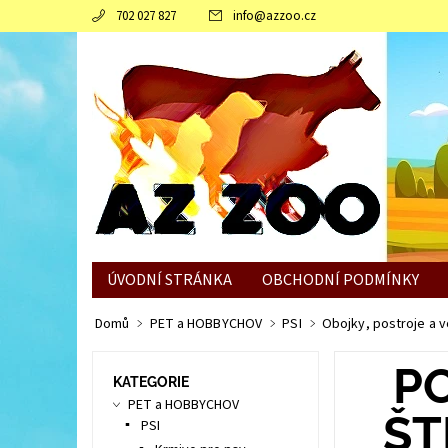
702 027 827
info
@
azzoo.cz
ÚVODNÍ STRÁNKA
OBCHODNÍ PODMÍNKY
JAK SLEPICÍM POMOCI ZVLÁDNOUT ZIMNÍ OBDO
Domů
PET a HOBBYCHOV
PSI
Obojky, postroje a v
P
KATEGORIE
PET a HOBBYCHOV
ŠT
PSI