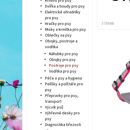
Krmivo pro psy
Dvířka a boudy pro psy
Elektrické ohradníky
pro psy
57886B
Hračky pro psy
Misky a krmítka pro psy
Oblečky na psy
Obojky, postroje a
vodítka
Náhubky pro psy
Obojky pro psy
Postroje pro psy
Vodítka pro psy
Péče o psy a hygiena
Pelíšky a polštáře pro
psy
Přepravky pro psy,
transport
Výcvik psů
Výhřevné desky pro
psy
Diagnostika březosti