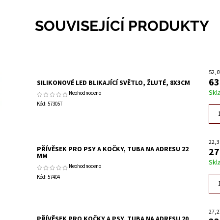
SOUVISEJÍCÍ PRODUKTY
52,0
63
SILIKONOVÉ LED BLIKAJÍCÍ SVĚTLO, ŽLUTÉ, 8X3CM
Skl
Neohodnoceno
Kód:
57305T
22,3
PŘÍVĚSEK PRO PSY A KOČKY, TUBA NA ADRESU 22
27
MM
Skl
Neohodnoceno
Kód:
57404
27,2
PŘÍVĚSEK PRO KOČKY A PSY, TUBA NA ADRESU 20