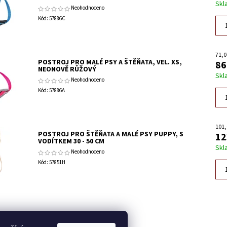
Skl
Neohodnoceno
Kód:
57886C
71,0
POSTROJ PRO MALÉ PSY A ŠTĚŇATA, VEL. XS,
86
NEONOVĚ RŮŽOVÝ
Skl
Neohodnoceno
Kód:
57886A
101,
POSTROJ PRO ŠTĚŇATA A MALÉ PSY PUPPY, S
12
VODÍTKEM 30 - 50 CM
Skl
Neohodnoceno
Kód:
57851H
do napíše příspěvek k této položce.