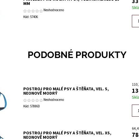
33
MM
Skl
Neohodnoceno
Kód:
57406
PODOBNÉ PRODUKTY
110,
POSTROJ PRO MALÉ PSY A ŠTĚŇATA, VEL. S,
13
NEONOVĚ MODRÝ
Skl
Neohodnoceno
Kód:
57886D
64,4
POSTROJ PRO MALÉ PSY A ŠTĚŇATA, VEL. XS,
78
NEONOVĚ MODRÝ