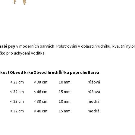
malé psy
v moderních barvách. Polstrování v oblasti hrudníku, kvalitní nyl
čko pro uchycení vodítka
ikost
Obvod krku
Obvod hrudi
Šířka popruhu
Barva
< 23 cm
< 38 cm
10 mm
růžová
< 32 cm
< 46 cm
15 mm
růžová
< 23 cm
< 38 cm
10 mm
modrá
< 32 cm
< 46 cm
15 mm
modrá