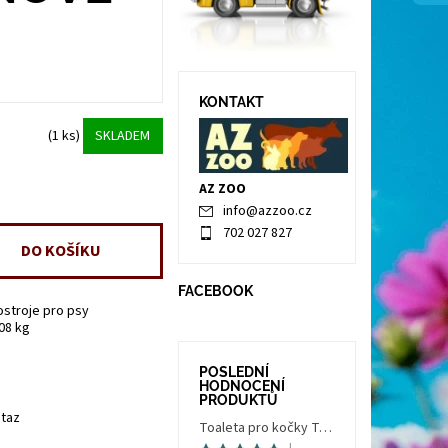
KONTAKT
(1 ks)
SKLADEM
AZ ZOO
info
@
azzoo.cz
702 027 827
FACEBOOK
ostroje pro psy
.08 kg
POSLEDNÍ
HODNOCENÍ
PRODUKTŮ
taz
Toaleta pro kočky Trés Chic Indoor Filter, krytá - kočičí WC s filtrem, holubí šedá/bílá