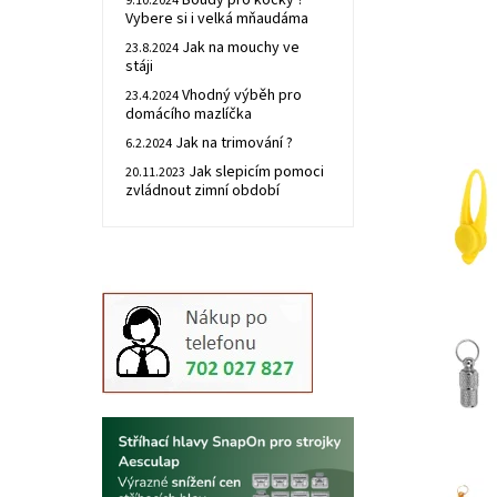
Boudy pro kočky ?
9.10.2024
Vybere si i velká mňaudáma
Jak na mouchy ve
23.8.2024
stáji
Vhodný výběh pro
23.4.2024
domácího mazlíčka
Jak na trimování ?
6.2.2024
Jak slepicím pomoci
20.11.2023
zvládnout zimní období