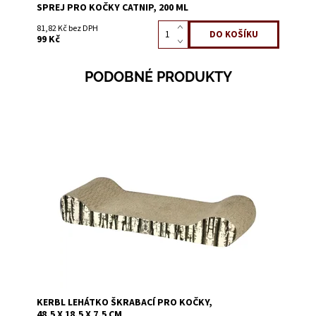
SPREJ PRO KOČKY CATNIP, 200 ML
81,82 Kč bez DPH
99 Kč
PODOBNÉ PRODUKTY
Dostupnost:
Skladem 4
Kód:
58137
KERBL LEHÁTKO ŠKRABACÍ PRO KOČKY,
48,5 X 18,5 X 7,5 CM