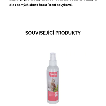
dle známých skutečností není návyková.
SOUVISEJÍCÍ PRODUKTY
Dostupnost:
Na dotaz
Kód:
58603A