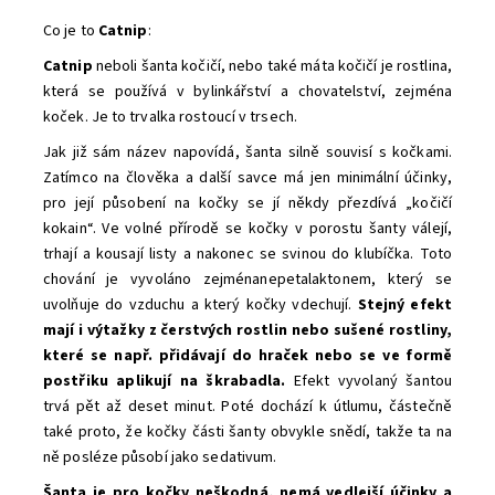
Co je to
Catnip
:
Catnip
neboli šanta kočičí, nebo také máta kočičí je rostlina,
která se používá v bylinkářství a chovatelství, zejména
koček. Je to trvalka rostoucí v trsech.
Jak již sám název napovídá, šanta silně souvisí s kočkami.
Zatímco na člověka a další savce má jen minimální účinky,
pro její působení na kočky se jí někdy přezdívá „kočičí
kokain“. Ve volné přírodě se kočky v porostu šanty válejí,
trhají a kousají listy a nakonec se svinou do klubíčka. Toto
chování je vyvoláno zejménanepetalaktonem, který se
uvolňuje do vzduchu a který kočky vdechují.
Stejný efekt
mají i výtažky z čerstvých rostlin nebo sušené rostliny,
které se např. přidávají do hraček nebo se ve formě
postřiku aplikují na škrabadla.
Efekt vyvolaný šantou
trvá pět až deset minut. Poté dochází k útlumu, částečně
také proto, že kočky části šanty obvykle snědí, takže ta na
ně posléze působí jako sedativum.
Šanta je pro kočky neškodná, nemá vedlejší účinky a