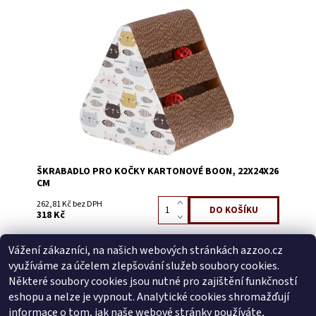
Dostupnost:
Skladem 2
Kód:
58053F
ŠKRABADLO PRO KOČKY KARTONOVÉ BOON, 22X24X26
CM
262,81 Kč bez DPH
318 Kč
Vážení zákazníci, na našich webových stránkách azzoo.cz
Buďte první, kdo napíše příspěvek k této položce.
využíváme za účelem zlepšování služeb soubory cookies.
Přidat komentář
Některé soubory cookies jsou nutné pro zajištění funkčností
Buďte první, kdo napíše příspěvek k této položce.
eshopu a nelze je vypnout. Analytické cookies shromažďují
informace o tom, jak naše webové stránky používáte,
Přidat hodnocení