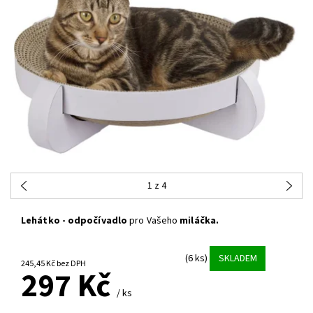
1
z 4
Lehátko - odpočívadlo
pro Vašeho
miláčka.
(6 ks)
SKLADEM
245,45 Kč bez DPH
297 Kč
/ ks