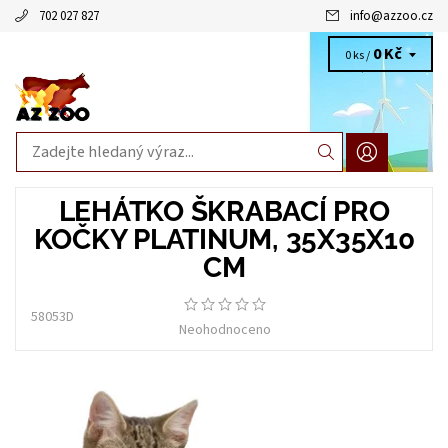
702 027 827
info
@
azzoo.cz
0 Kč
0 ks /
LEHÁTKO ŠKRABACÍ PRO
KOČKY PLATINUM, 35X35X10
CM
58053D
Neohodnoceno