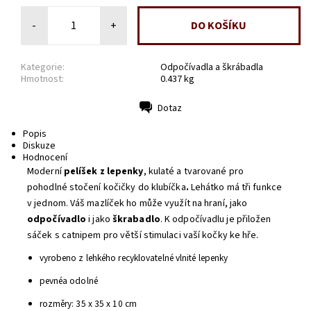
-
+
Kategorie:
Odpočívadla a škrábadla
Hmotnost:
0.437 kg
Dotaz
Tisk
Popis
Diskuze
Hodnocení
Moderní
pelíšek z lepenky
, kulaté a tvarované pro
pohodlné stočení kočičky do klubíčka
.
Lehátko má tři funkce
v jednom. Váš mazlíček ho může využít na hraní, jako
odpočívadlo
i jako
škrabadlo
. K odpočívadlu je přiložen
sáček s catnipem pro větší stimulaci vaší kočky ke hře.
vyrobeno z lehkého recyklovatelné vlnité lepenky
pevnéa odolné
rozměry: 35 x 35 x 10 cm