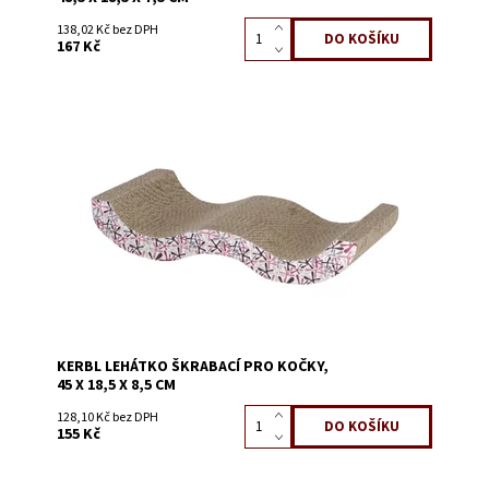
138,02 Kč bez DPH
167 Kč
Dostupnost:
Skladem 2
Kód:
58137A
KERBL LEHÁTKO ŠKRABACÍ PRO KOČKY,
45 X 18,5 X 8,5 CM
128,10 Kč bez DPH
155 Kč