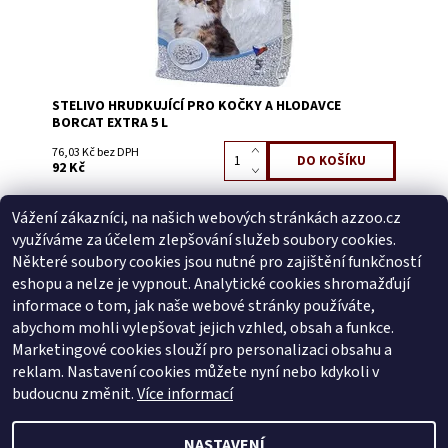
STELIVO HRUDKUJÍCÍ PRO KOČKY A HLODAVCE
BORCAT EXTRA 5 L
76,03 Kč bez DPH
92 Kč
Vážení zákazníci, na našich webových stránkách azzoo.cz
Buďte první, kdo napíše příspěvek k této položce.
využíváme za účelem zlepšování služeb soubory cookies.
Přidat komentář
Některé soubory cookies jsou nutné pro zajištění funkčností
Buďte první, kdo napíše příspěvek k této položce.
eshopu a nelze je vypnout. Analytické cookies shromažďují
informace o tom, jak naše webové stránky používáte,
Přidat hodnocení
abychom mohli vylepšovat jejich vzhled, obsah a funkce.
Marketingové cookies slouží pro personalizaci obsahu a
reklam. Nastavení cookies můžete nyní nebo kdykoli v
Zboží.cz
|
Heureka.cz
budoucnu změnit.
Více informací
NASTAVENÍ