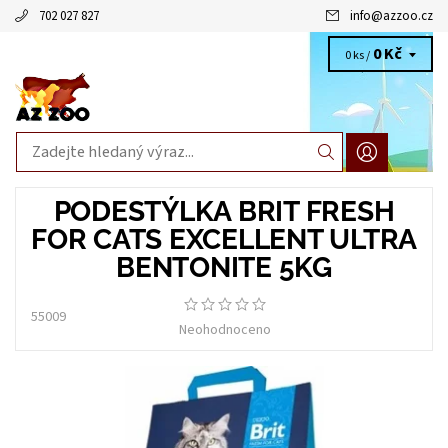
702 027 827
info
@
azzoo.cz
0 Kč
0 ks /
PODESTÝLKA BRIT FRESH
FOR CATS EXCELLENT ULTRA
BENTONITE 5KG
55009
Neohodnoceno