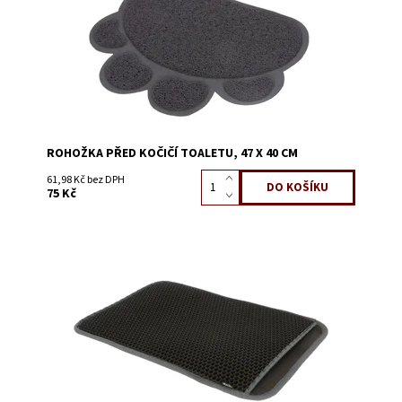
ROHOŽKA PŘED KOČIČÍ TOALETU, 47 X 40 CM
61,98 Kč bez DPH
75 Kč
Dostupnost:
Skladem 2
Kód:
58203B