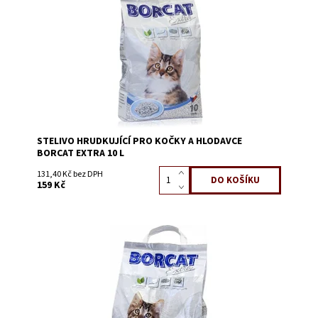
Kód:
55008
STELIVO HRUDKUJÍCÍ PRO KOČKY A HLODAVCE
BORCAT EXTRA 10 L
131,40 Kč bez DPH
159 Kč
Dostupnost:
Skladem 8
Kód:
55007