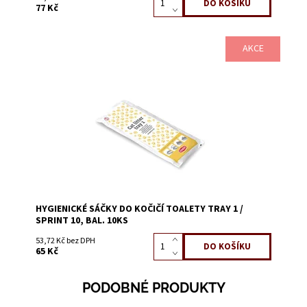
77 Kč
AKCE
Dostupnost:
Skladem 9
Kód:
58213A
HYGIENICKÉ SÁČKY DO KOČIČÍ TOALETY TRAY 1 /
SPRINT 10, BAL. 10KS
53,72 Kč bez DPH
65 Kč
PODOBNÉ PRODUKTY