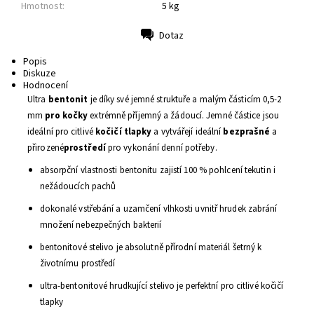
Hmotnost:
5 kg
Dotaz
Tisk
Popis
Diskuze
Hodnocení
Ultra
bentonit
je díky své jemné struktuře a malým částicím 0,5-2
mm
pro kočky
extrémně příjemný a žádoucí. Jemné částice jsou
ideální pro citlivé
kočičí tlapky
a vytvářejí ideální
bezprašné
a
přirozené
prostředí
pro vykonání denní potřeby.
absorpční vlastnosti bentonitu zajistí 100 % pohlcení tekutin i
nežádoucích pachů
dokonalé vstřebání a uzamčení vlhkosti uvnitř hrudek zabrání
množení nebezpečných bakterií
bentonitové stelivo je absolutně přírodní materiál šetrný k
životnímu prostředí
ultra-bentonitové hrudkující stelivo je perfektní pro citlivé kočičí
tlapky