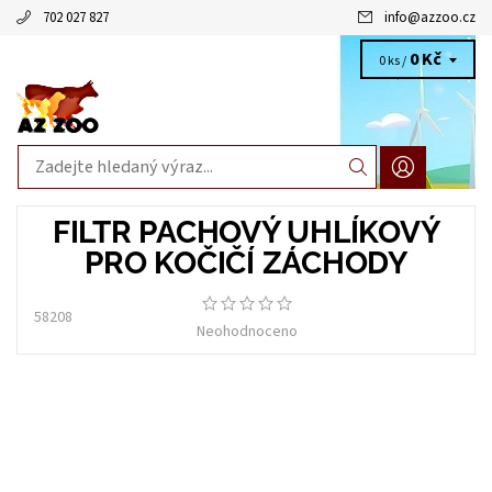
702 027 827
info
@
azzoo.cz
0 Kč
0 ks /
FILTR PACHOVÝ UHLÍKOVÝ
PRO KOČIČÍ ZÁCHODY
58208
Neohodnoceno