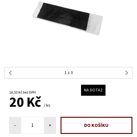
1
z 3
NA DOTAZ
16,53 Kč bez DPH
20 Kč
/ ks
-
+