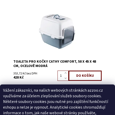
Dostupnost:
Na dotaz
Kód:
58222B
TOALETA PRO KOČKY CATHY COMFORT, 58 X 45 X 48
CM, OCELOVĚ MODRÁ
353,72 Kč bez DPH
428 Kč
Vážení zákazníci, na našich webových stránkách azzoo.cz
Buďte první, kdo napíše příspěvek k této položce.
využíváme za účelem zlepšování služeb soubory cookies.
Přidat komentář
Některé soubory cookies jsou nutné pro zajištění funkčností
Buďte první, kdo napíše příspěvek k této položce.
eshopu a nelze je vypnout. Analytické cookies shromažďují
informace o tom, jak naše webové stránky používáte,
Přidat hodnocení