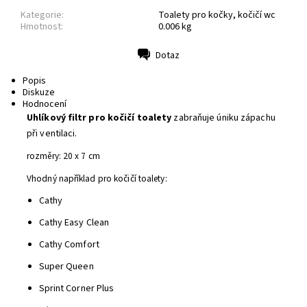
Kategorie:
Toalety pro kočky, kočičí wc
Hmotnost:
0.006 kg
Dotaz
Tisk
Popis
Diskuze
Hodnocení
Uhlíkový filtr pro kočičí toalety
zabraňuje úniku zápachu
při ventilaci.
rozměry: 20 x 7 cm
Vhodný například pro kočičí toalety:
Cathy
Cathy Easy Clean
Cathy Comfort
Super Queen
Sprint Corner Plus