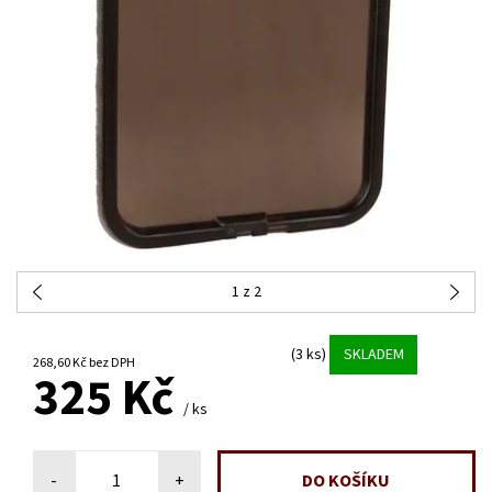
1
z 2
(3 ks)
SKLADEM
268,60 Kč bez DPH
325 Kč
/ ks
-
+