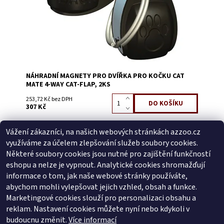
NÁHRADNÍ MAGNETY PRO DVÍŘKA PRO KOČKU CAT
MATE 4-WAY CAT-FLAP, 2KS
253,72 Kč bez DPH
307 Kč
Vážení zákazníci, na našich webových stránkách azzoo.cz
Buďte první, kdo napíše příspěvek k této položce.
využíváme za účelem zlepšování služeb soubory cookies.
Přidat komentář
Některé soubory cookies jsou nutné pro zajištění funkčností
Buďte první, kdo napíše příspěvek k této položce.
eshopu a nelze je vypnout. Analytické cookies shromažďují
informace o tom, jak naše webové stránky používáte,
Přidat hodnocení
abychom mohli vylepšovat jejich vzhled, obsah a funkce.
Marketingové cookies slouží pro personalizaci obsahu a
reklam. Nastavení cookies můžete nyní nebo kdykoli v
Zboží.cz
|
Heureka.cz
budoucnu změnit.
Více informací