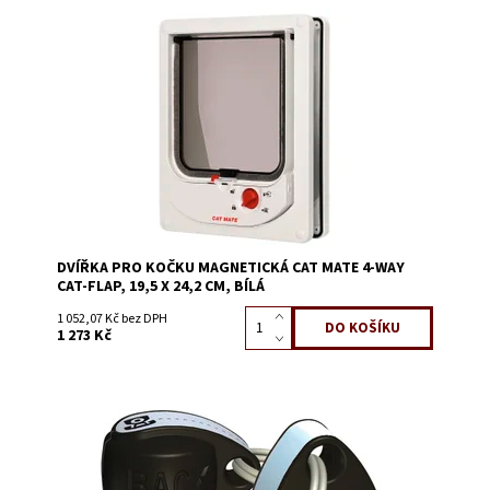
Dostupnost:
Skladem 3
Kód:
58505A
DVÍŘKA PRO KOČKU MAGNETICKÁ CAT MATE 4-WAY
CAT-FLAP, 19,5 X 24,2 CM, BÍLÁ
1 052,07 Kč bez DPH
1 273 Kč
Dostupnost:
Skladem 3
Kód:
58505B