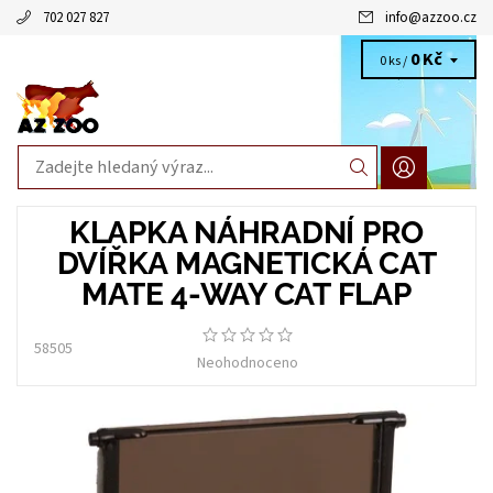
702 027 827
info
@
azzoo.cz
0 Kč
0 ks /
KLAPKA NÁHRADNÍ PRO
DVÍŘKA MAGNETICKÁ CAT
MATE 4-WAY CAT FLAP
58505
Neohodnoceno