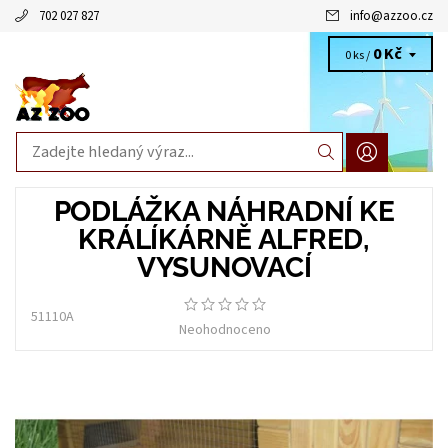
702 027 827
info
@
azzoo.cz
0 Kč
0 ks /
PODLÁŽKA NÁHRADNÍ KE
KRÁLÍKÁRNĚ ALFRED,
VYSUNOVACÍ
51110A
Neohodnoceno