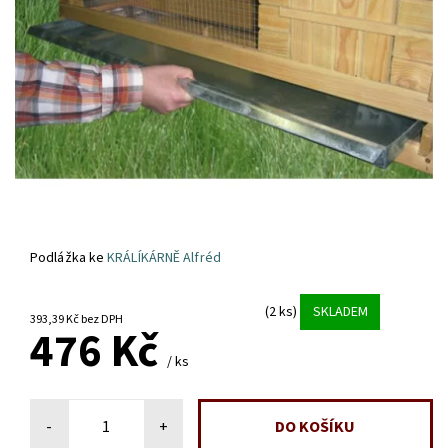
Podlážka ke
KRÁLÍKÁRNĚ Alfréd
(2 ks)
SKLADEM
393,39 Kč bez DPH
476 Kč
/ ks
-
+