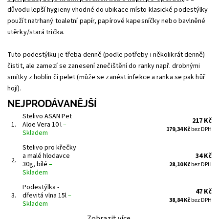
důvodu lepší hygieny vhodné do ubikace místo klasické podestýlky
použít natrhaný toaletní papír, papírové kapesníčky nebo bavlněné
utěrky/stará trička.
Tuto podestýlku je třeba denně (podle potřeby i několikrát denně)
čistit, ale zamezí se zanesení znečištění do ranky např. drobnými
smítky z hoblin či pelet (může se zanést infekce a ranka se pak hůř
hojí).
NEJPRODÁVANĚJŠÍ
Stelivo ASAN Pet
217 Kč
1.
Aloe Vera 10 l
–
179,34 Kč
bez DPH
Skladem
Stelivo pro křečky
a malé hlodavce
34 Kč
2.
30g, bílé
–
28,10 Kč
bez DPH
Skladem
Podestýlka -
47 Kč
3.
dřevitá vlna 15l
–
38,84 Kč
bez DPH
Skladem
Zobrazit více