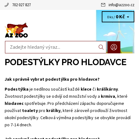
702 027 827
info
@
azzoo.cz
0 Kč
0 ks /
PODESTÝLKY PRO HLODAVCE
Jak správně vybrat podestýlku pro hlodavce?
Podestýlka
je nedílnou součástí každé
klece
či
králíkárny
.
Životnost podestýlky se odvíjí od množství vody a
krmiva
, které
hlodavec
spotřebuje. Pro předcházení zápachu doporučujeme
používat
toalety
pro
králíky
, které zároveň prodlouží životnost
okolní podestýlky. Celková výměna podestýlky se obvykle provádí
po 7-14 dnech.