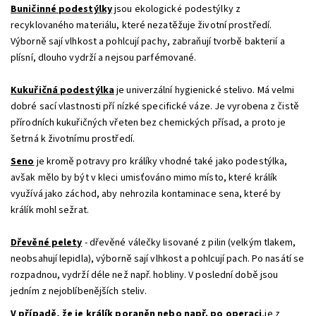
Buničinné podestýlky
jsou ekologické podestýlky z
recyklovaného materiálu, které nezatěžuje životní prostředí.
Výborně sají vlhkost a pohlcují pachy, zabraňují tvorbě bakterií a
plísní, dlouho vydrží a nejsou parfémované.
Kukuřičná podestýlka
je univerzální hygienické stelivo. Má velmi
dobré sací vlastnosti pří nízké specifické váze. Je vyrobena z čistě
přírodních kukuřičných vřeten bez chemických přísad, a proto je
šetrná k životnímu prostředí.
Seno
je kromě potravy pro králíky vhodné také jako podestýlka,
avšak mělo by být v kleci umisťováno mimo místo, které králík
využívá jako záchod, aby nehrozila kontaminace sena, které by
králík mohl sežrat.
Dřevěné pelety
- dřevěné válečky lisované z pilin (velkým tlakem,
neobsahují lepidla), výborně sají vlhkost a pohlcují pach. Po nasátí se
rozpadnou, vydrží déle než např. hobliny. V poslední době jsou
jedním z nejoblíbenějších steliv.
V případě, že je králík poraněn nebo např. po operaci
,je z