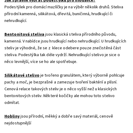
Jak správně vybrat podestýlku pro hlodavce?
Podestýlek pro domácí mazlíčky je na výběr několik druhů. Steliva
přírodní kamenná, silikátová, dřevitá, buničinná, hrudkující či
nehrudkující.
Bentonitová steliva
jsou klasická steliva přírodního původu,
kamenná. V nabídce jsou hrudkující nebo nehrudkující. U hrudkujících
steliv je výhodné, že se z klece odebere pouze znečistěná část
steliva. Podestýlka tak déle vydrží. Nehrudkující stelivo je sice o
něco levnější, více se ho ale spotřebuje.
Silikátové stelivo
je tvořeno granulátem, který výborně pohlcuje
pachy a moč, je bezprašné a zamezuje tvoření baktérií a plísní.
Cenová relace takových steliv je o něco vyšší než u klasických
bentonitových steliv. Některé kočičky ale mohou toto stelivo
odmítat.
Hobliny
jsou přírodní, měkký a dobře savý materiál, cenově
nejdostupnější