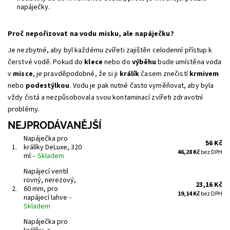
napáječky.
Proč nepořizovat na vodu misku, ale napáječku?
Je nezbytné, aby byl každému zvířeti zajištěn celodenní přístup k
čerstvé vodě. Pokud do
klece
nebo do
výběhu
bude umístěna voda
v
misce
, je pravděpodobné, že si ji
králík
časem znečistí
krmivem
nebo
podestýlkou
. Vodu je pak nutné často vyměňovat, aby byla
vždy čistá a nezpůsobovala svou kontaminací zvířeti zdravotní
problémy.
NEJPRODÁVANĚJŠÍ
Napáječka pro
56 Kč
1.
králíky DeLuxe, 320
46,28 Kč
bez DPH
ml
–
Skladem
Napájecí ventil
rovný, nerezový,
23,16 Kč
2.
60 mm, pro
19,14 Kč
bez DPH
napájecí lahve
–
Skladem
Napáječka pro