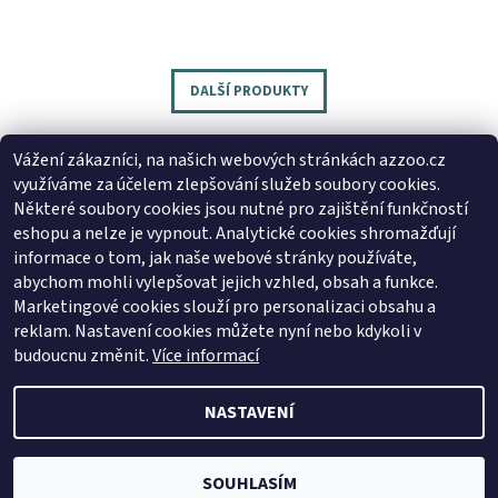
DALŠÍ PRODUKTY
Vážení zákazníci, na našich webových stránkách azzoo.cz
využíváme za účelem zlepšování služeb soubory cookies.
Následující
Některé soubory cookies jsou nutné pro zajištění funkčností
eshopu a nelze je vypnout. Analytické cookies shromažďují
1
2
informace o tom, jak naše webové stránky používáte,
abychom mohli vylepšovat jejich vzhled, obsah a funkce.
Marketingové cookies slouží pro personalizaci obsahu a
reklam. Nastavení cookies můžete nyní nebo kdykoli v
Zboží.cz
|
Heureka.cz
budoucnu změnit.
Více informací
NASTAVENÍ
2026 © AZ ZOO, všechna práva vyhrazena
Vytvořil Shoptet
SOUHLASÍM