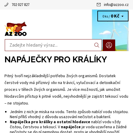
702 027 827
info
@
azzoo.cz
0 Kč
0 ks /
NAPÁJEČKY PRO KRÁLÍKY
Pitný tvoří nejzákladnější potřebu živých organismů. Dostatek
čerstvé vody má příznivý vliv na trávicí, vylučovací a detoxikační
proces v tělech živých organismů. Je více možností, jak umožnit
hlodavcům přístup k pitné vodě, nejvhodnější je zajistit tekoucí vodu
– ne stojatou.
Jedním z nich je miska na vodu. Tento způsob nabízí vodu stojatou.
Není příliš vhodný z důvodu usazování nečistot a bakterií.
Napáječka pro králíky a ostatní hlodavce
nabízí vodu vždy
čistou, čerstvou a tekoucí. V
napáječce
je voda uzavřena a žádné
nečistoty se do ní nemohou dostat, proto je vhodnější použití