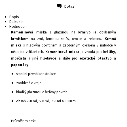
Dotaz
Tisk
Popis
Diskuze
Hodnocení
Kameninová miska
s glazurou na
krmivo
je oblíbeným
krmítkem
na zrní, krmnou směs, ovoce a zeleninu.
Krmná
miska
s hladkým povrchem a zaobleným okrajem v nabídce v
několika velikostech.
Kameninová miska
je vhodá pro
králíky,
morčata
a jiné
hlodavce
a dále pro
exotické ptactvo
a
papoušky
.
stabilní pevná konstrukce
zaoblené okraje
hladký glazurou ošetřený povrch
obsah 250 ml, 500 ml, 750 ml a 1000 ml
Průměr misek: