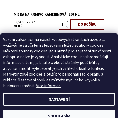
MISKA NA KRMIVO KAMENINOVÁ, 750 ML
66,94 Kč bez DPH
81 Kč
Vážení zákazníci, na našich webových stránkách azzoo.cz
Buďte první, kdo napíše příspěvek k této položce.
využíváme za účelem zlepšování služeb soubory cookies.
Přidat komentář
Některé soubory cookies jsou nutné pro zajištění funkčností
Buďte první, kdo napíše příspěvek k této položce.
eshopu a nelze je vypnout. Analytické cookies shromažďují
informace o tom, jak naše webové stránky používáte,
Přidat hodnocení
abychom mohli vylepšovat jejich vzhled, obsah a funkce.
Marketingové cookies slouží pro personalizaci obsahu a
reklam. Nastavení cookies můžete nyní nebo kdykoli v
Zboží.cz
|
Heureka.cz
budoucnu změnit.
Více informací
NASTAVENÍ
2026 © AZ ZOO, všechna práva vyhrazena
Vytvořil Shoptet
SOUHLASÍM