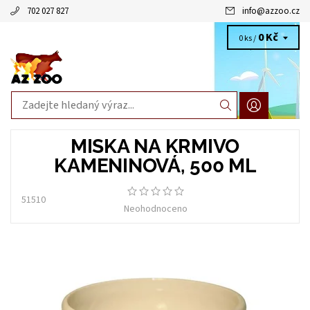
702 027 827
info
@
azzoo.cz
0 Kč
0 ks /
MISKA NA KRMIVO
KAMENINOVÁ, 500 ML
51510
Neohodnoceno