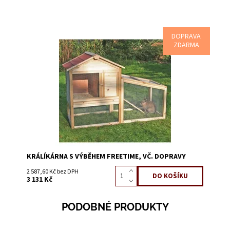
DOPRAVA
ZDARMA
Dostupnost:
Skladem 14
Kód:
51103
KRÁLÍKÁRNA S VÝBĚHEM FREETIME, VČ. DOPRAVY
2 587,60 Kč bez DPH
3 131 Kč
PODOBNÉ PRODUKTY