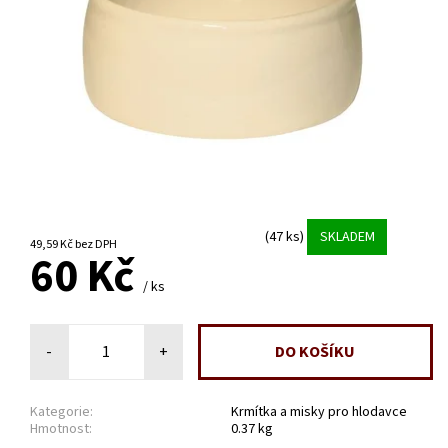
(47 ks)
SKLADEM
49,59 Kč bez DPH
60 Kč
/ ks
-
+
Kategorie:
Krmítka a misky pro hlodavce
Hmotnost:
0.37 kg