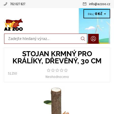
702 027 827
info
@
azzoo.cz
0 Kč
0 ks /
STOJAN KRMNÝ PRO
KRÁLÍKY, DŘEVĚNÝ, 30 CM
51250
Neohodnoceno