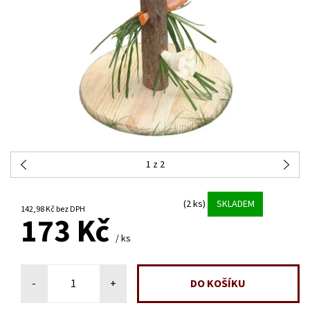
1
z 2
(2 ks)
SKLADEM
142,98 Kč bez DPH
173 Kč
/ ks
-
+