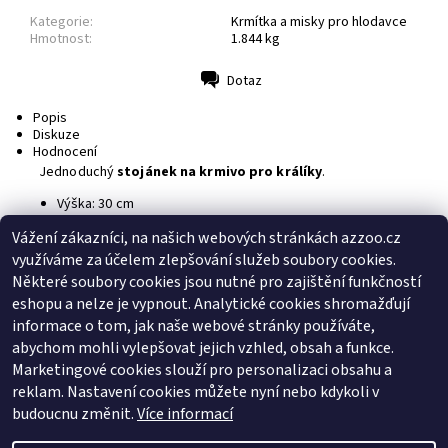
Kategorie:
Krmítka a misky pro hlodavce
Hmotnost:
1.844 kg
Dotaz
Tisk
Popis
Diskuze
Hodnocení
Jednoduchý
stojánek na krmivo pro králíky
.
Výška: 30 cm
Vážení zákazníci, na našich webových stránkách azzoo.cz
Buďte první, kdo napíše příspěvek k této položce.
využíváme za účelem zlepšování služeb soubory cookies.
Přidat komentář
Některé soubory cookies jsou nutné pro zajištění funkčností
Buďte první, kdo napíše příspěvek k této položce.
eshopu a nelze je vypnout. Analytické cookies shromažďují
informace o tom, jak naše webové stránky používáte,
Přidat hodnocení
abychom mohli vylepšovat jejich vzhled, obsah a funkce.
Marketingové cookies slouží pro personalizaci obsahu a
reklam. Nastavení cookies můžete nyní nebo kdykoli v
Zboží.cz
|
Heureka.cz
budoucnu změnit.
Více informací