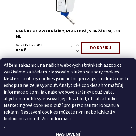
NAPÁJEČKA PRO KRÁLÍKY, PLASTOVÁ, S DRŽÁKEM, 500
ML
67,77 Kč bez DPH
82 Kč
Vážení zákazníci, na našich webových stránkách azzoo.cz
Buďte první, kdo napíše příspěvek k této položce.
využíváme za účelem zlepšování služeb soubory cookies.
Přidat komentář
Některé soubory cookies jsou nutné pro zajištění funkčností
Buďte první, kdo napíše příspěvek k této položce.
eshopu a nelze je vypnout. Analytické cookies shromažďují
informace o tom, jak naše webové stránky používáte,
Přidat hodnocení
abychom mohli vylepšovat jejich vzhled, obsah a funkce.
Marketingové cookies slouží pro personalizaci obsahu a
reklam. Nastavení cookies můžete nyní nebo kdykoli v
Zboží.cz
|
Heureka.cz
budoucnu změnit.
Více informací
NASTAVENÍ