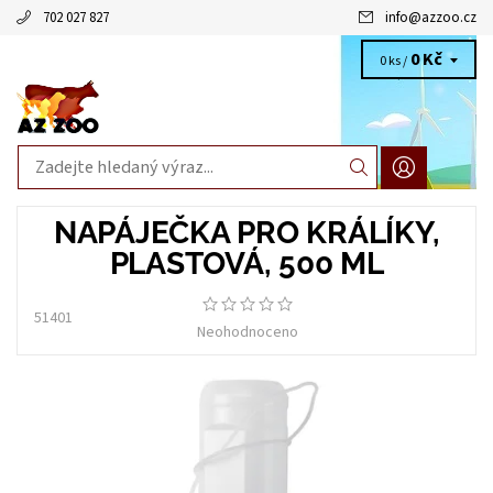
702 027 827
info
@
azzoo.cz
0 Kč
0 ks /
NAPÁJEČKA PRO KRÁLÍKY,
PLASTOVÁ, 500 ML
51401
Neohodnoceno