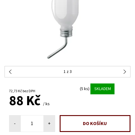
1
z 3
(5 ks)
SKLADEM
72,73 Kč bez DPH
88 Kč
/ ks
-
+