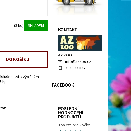
(3 ks)
SKLADEM
KONTAKT
AZ ZOO
info
@
azzoo.cz
702 027 827
říslušenství k výběhům
5 kg
FACEBOOK
taz
POSLEDNÍ
HODNOCENÍ
PRODUKTŮ
Toaleta pro kočky Trés Chic Indoor Filter, krytá - kočičí WC s filtrem, holubí šedá/bílá