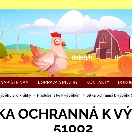
NAPIŠTE NÁM
DOPRAVA A PLATBY
KONTAKTY
DOKUM
BÍ
Výběhy pro králíky
Příslušenství k výběhům
Síťka ochranná k výběhu
ŤKA OCHRANNÁ K V
51002