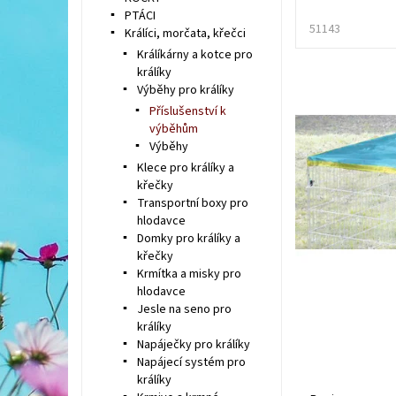
PTÁCI
51143
Králíci, morčata, křečci
Králíkárny a kotce pro
králíky
Výběhy pro králíky
Příslušenství k
výběhům
Výběhy
Klece pro králíky a
křečky
Transportní boxy pro
hlodavce
Domky pro králíky a
křečky
Krmítka a misky pro
hlodavce
Jesle na seno pro
králíky
Napáječky pro králíky
Napájecí systém pro
králíky