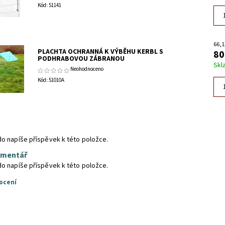
Kód:
51141
66,1
PLACHTA OCHRANNÁ K VÝBĚHU KERBL S
80
PODHRABOVOU ZÁBRANOU
Skl
Neohodnoceno
Kód:
51010A
do napíše příspěvek k této položce.
omentář
do napíše příspěvek k této položce.
ocení