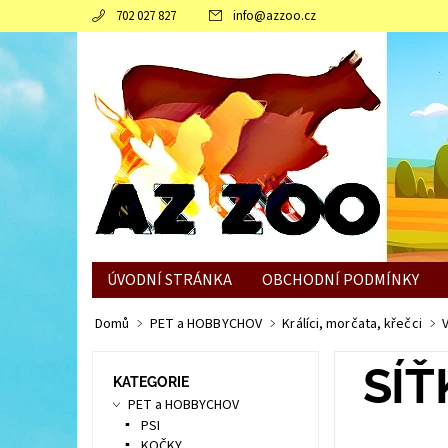
702 027 827
info
@
azzoo.cz
ÚVODNÍ STRÁNKA
OBCHODNÍ PODMÍNKY
JAK SLEPICÍM POMOCI ZVLÁDNOUT ZIMNÍ OBDO
Domů
PET a HOBBYCHOV
Králíci, morčata, křečci
SÍ
KATEGORIE
PET a HOBBYCHOV
PSI
KOČKY