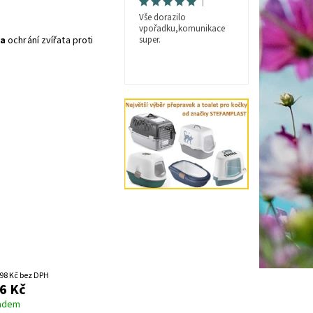
|
Vše dorazilo
vpořadku,komunikace
ta
ochrání zvířata proti
super.
98 Kč bez DPH
6 Kč
adem