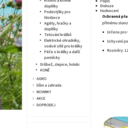
Krmivo a krmné
Popis
Diskuze
doplňky
Hodnocení
Podestýlky pro
Ochranná plac
hlodavce
přímému slunci
Agility, hračky a
doplňky
Určeno pro 
Tetování králíků
Elektrické ohradníky,
Uchycení p
vodivé sítě pro králíky
Rozměry: 12
Péče o králíky a další
pomůcky
Drůbež, slepice, holubi
KONĚ
AGRO
Dům a zahrada
NOVINKY
AKCE
DOPRODEJ