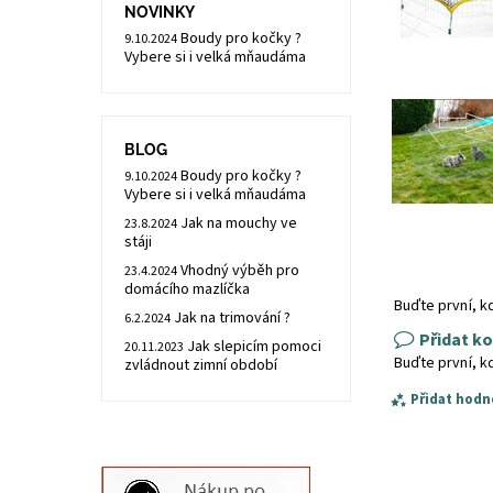
NOVINKY
Boudy pro kočky ?
9.10.2024
Vybere si i velká mňaudáma
BLOG
Boudy pro kočky ?
9.10.2024
Vybere si i velká mňaudáma
Jak na mouchy ve
23.8.2024
stáji
Vhodný výběh pro
23.4.2024
domácího mazlíčka
Buďte první, k
Jak na trimování ?
6.2.2024
Přidat k
Jak slepicím pomoci
20.11.2023
Buďte první, k
zvládnout zimní období
Přidat hodn