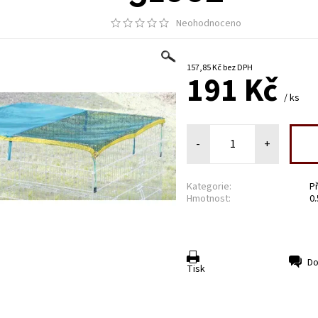
Neohodnoceno
157,85 Kč bez DPH
191 Kč
/ ks
-
+
Kategorie:
P
Hmotnost:
0.
Do
Tisk