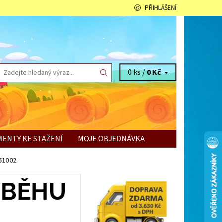
PŘIHLÁŠENÍ
0 ks /
0 Kč
ENTY KE STAŽENÍ
MOJE OBJEDNÁVKA
 51002
ÝBĚHU