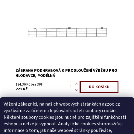
Dostupnost:
Skladem 1
Kód:
51009A
ZÁBRANA PODHRABOVÁ K PRODLOUŽENÍ VÝBĚHU PRO
HLODAVCE, PODÉLNÁ
184,30 Kč bez DPH
223 Kč
Vážení zákazníci, na našich webových stránkách azzoo.cz
Buďte první, kdo napíše příspěvek k této položce.
využíváme za účelem zlepšování služeb soubory cookies.
Přidat komentář
Některé soubory cookies jsou nutné pro zajištění funkčností
Buďte první, kdo napíše příspěvek k této položce.
eshopu a nelze je vypnout. Analytické cookies shromažďují
informace o tom, jak naše webové stránky používáte,
Přidat hodnocení