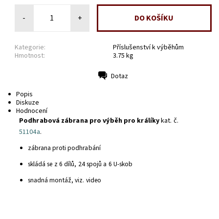
-
+
Kategorie:
Příslušenství k výběhům
Hmotnost:
3.75 kg
Dotaz
Tisk
Popis
Diskuze
Hodnocení
Podhrabová zábrana pro výběh pro králíky
kat. č.
51104a
.
zábrana proti podhrabání
skládá se z 6 dílů, 24 spojů a 6 U-skob
snadná montáž, viz. video