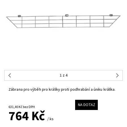
1
z 4
Zábrana pro výběh pro králíky proti podhrabání a úniku králíka.
NA DOTAZ
631,40 Kč bez DPH
764 Kč
/ ks