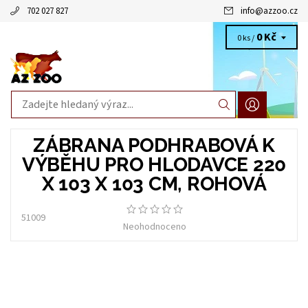
702 027 827
info
@
azzoo.cz
0 Kč
0 ks /
ZÁBRANA PODHRABOVÁ K
VÝBĚHU PRO HLODAVCE 220
X 103 X 103 CM, ROHOVÁ
51009
Neohodnoceno