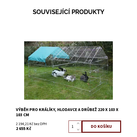
SOUVISEJÍCÍ PRODUKTY
Dostupnost:
Skladem 12
Kód:
51104A
VÝBĚH PRO KRÁLÍKY, HLODAVCE A DRŮBEŽ 220 X 103 X
103 CM
2 194,21 Kč bez DPH
2 655 Kč